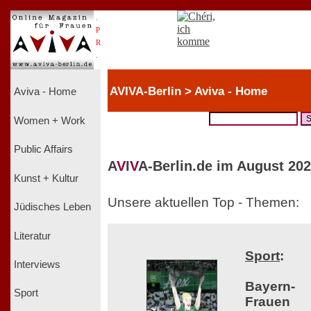
.
P
R
.
AVIVA-Berlin > Aviva - Home
Aviva - Home
Women + Work
Public Affairs
A
V
I
V
A-Berlin.de im August 202
Kunst + Kultur
Unsere aktuellen Top - Themen:
Jüdisches Leben
Literatur
Sport
:
Interviews
Bayern-
Sport
Frauen