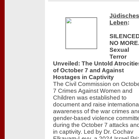
Jüdische
Leben
:
SILENCE
NO MORE
Sexual
Terror
Unveiled: The Untold Atrocitie
of October 7 and Against
Hostages in Captivity
The Civil Commission on Octob
7 Crimes Against Women and
Children was established to
document and raise internationa
awareness of the war crimes an
gender-based violence committ
during the October 7 attacks an
in captivity. Led by Dr. Cochav
Elkayam-Levy, a 2024 Israel Pri