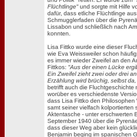
Flüchtlinge"
und sorgte mit Hilfe v
dafür, dass etliche Flüchtlinge au
Schmugglerfaden über die Pyren
Lissabon und schließlich nach Ame
konnten.
Lisa Fittko wurde eine dieser Fluc
wie Eva Weissweiler schon häufig f
es immer wieder Zweifel an den A
Fittkos:
"Aus der einen Lücke ergib
Ein Zweifel zieht zwei oder drei a
Erzählung wird brüchig, selbst da,
betrifft auch die Fluchtgeschichte
worüber es verschiedenste Versione
dass Lisa Fittko den Philosophen 
samt seiner vielfach kolportierte
Aktentasche - unter erschwerten
September 1940 über die Pyrenäen
dass dieser Weg aber kein glück
Benjamin beging im spanischen Gr