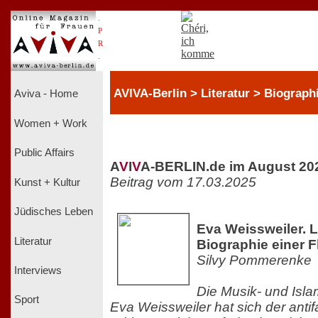
.
P
R
.
AVIVA-Berlin > Literatur > Biograph
Aviva - Home
Women + Work
Public Affairs
A
V
I
V
A-BERLIN.de im August 20
Beitrag vom 17.03.2025
Kunst + Kultur
Jüdisches Leben
Eva Weissweiler. Li
Literatur
Biographie einer F
Silvy Pommerenke
Interviews
Die Musik- und Isla
Sport
Eva Weissweiler hat sich der anti