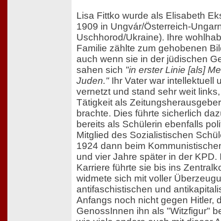
Lisa Fittko wurde als Elisabeth E
1909 in Ungvár/Österreich-Ungar
Uschhorod/Ukraine). Ihre wohlha
Familie zählte zum gehobenen Bi
auch wenn sie in der jüdischen 
sahen sich
"in erster Linie [als] M
Juden."
Ihr Vater war intellektuell 
vernetzt und stand sehr weit links,
Tätigkeit als Zeitungsherausgebe
brachte. Dies führte sicherlich daz
bereits als Schülerin ebenfalls poli
Mitglied des Sozialistischen Schü
1924 dann beim Kommunistische
und vier Jahre später in der KPD. I
Karriere führte sie bis ins Zentral
widmete sich mit voller Überzeu
antifaschistischen und antikapital
Anfangs noch nicht gegen Hitler, d
GenossInnen ihn als "Witzfigur" b