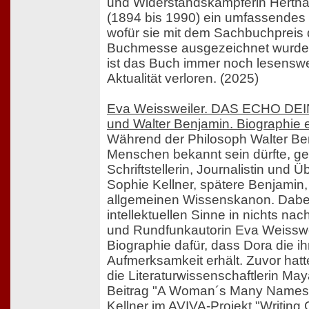
und Widerstandskämpferin Herth
(1894 bis 1990) ein umfassendes 
wofür sie mit dem Sachbuchpreis 
Buchmesse ausgezeichnet wurde.
ist das Buch immer noch lesenswe
Aktualität verloren. (2025)
Eva Weissweiler. DAS ECHO DE
und Walter Benjamin. Biographie 
Während der Philosoph Walter Be
Menschen bekannt sein dürfte, ge
Schriftstellerin, Journalistin und 
Sophie Kellner, spätere Benjamin,
allgemeinen Wissenskanon. Dabei
intellektuellen Sinne in nichts nach
und Rundfunkautorin Eva Weissweil
Biographie dafür, dass Dora die i
Aufmerksamkeit erhält. Zuvor hatt
die Literaturwissenschaftlerin Maya
Beitrag "A Woman´s Many Names
Kellner im AVIVA-Projekt "Writing 