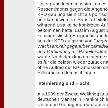
Untergrund leben mussten, da es 
Ressentiments gegen die Angehöri
KPD gab und sie nicht als politisc
anerkannt wurden. Hans arbeitete w
während Lisa keine konkreten Aufg
bekommen hatte. Erst im August 1
kommunistische Emigrantin aner
aus der KPD aufgrund von
"unge
Wachsamkeit gegenüber parteifei
und Verbindung mit Parteifeinden"
wurde Nach dem kurzen Intermez
es für die beiden wieder zurück n
ohne Auftrag der KPD mussten sie
Hilfsarbeiten durchschlagen.
Internierung und Flucht
Als 1939 der Zweite Weltkrieg aus
deutschen Männer in Frankreich in 
Unter den Gefangenen war auch W