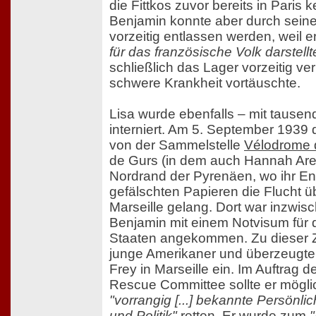
die Fittkos zuvor bereits in Paris 
Benjamin konnte aber durch sein
vorzeitig entlassen werden, weil e
für das französische Volk darstellt
schließlich das Lager vorzeitig ve
schwere Krankheit vortäuschte.
Lisa wurde ebenfalls – mit tause
interniert. Am 5. September 1939 
von der Sammelstelle
Vélodrome 
de Gurs (in dem auch Hannah Aren
Nordrand der Pyrenäen, wo ihr En
gefälschten Papieren die Flucht
Marseille gelang. Dort war inzwis
Benjamin mit einem Notvisum für d
Staaten angekommen. Zu dieser Ze
junge Amerikaner und überzeugte 
Frey in Marseille ein. Im Auftrag
Rescue Committee sollte er möglich
"vorrangig [...] bekannte Persönli
und Politik"
retten. Er wurde zum
"