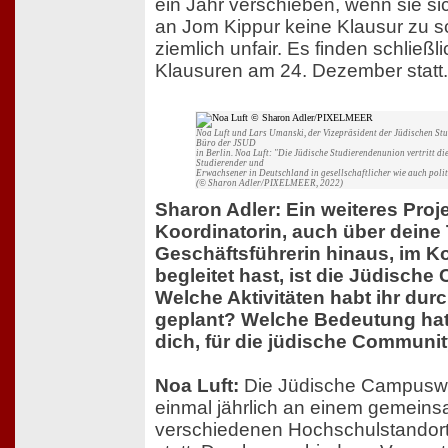
ein Jahr verschieben, wenn sie s
an Jom Kippur keine Klausur zu sc
ziemlich unfair. Es finden schließl
Klausuren am 24. Dezember statt.
Noa Luft und Lars Umanski, der Vizepräsident der Jüdischen St
Büro der JSUD
in Berlin. Noa Luft: "Die Jüdische Studierendenunion vertritt di
Studierender und
Erwachsener in Deutschland in gesellschaftlicher wie auch polit
(© Sharon Adler/PIXELMEER, 2022)
Sharon Adler: Ein weiteres Proje
Koordinatorin, auch über deine T
Geschäftsführerin hinaus, im K
begleitet hast, ist die Jüdisc
Welche Aktivitäten habt ihr durc
geplant? Welche Bedeutung hat
dich, für die jüdische Communi
Noa Luft:
Die Jüdische Campuswo
einmal jährlich an einem gemein
verschiedenen Hochschulstandort