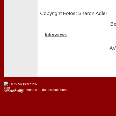
Copyright Fotos: Sharon Adler
Be
Interviews
AV
© AVIVA-Berlin 2026
suche
sitemap
impressum
datenschutz
home