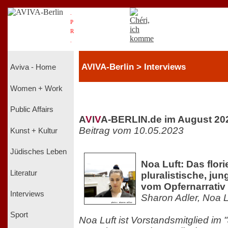
.
P
R
.
AVIVA-Berlin > Interviews
Aviva - Home
Women + Work
Public Affairs
A
V
I
V
A-BERLIN.de im August 20
Beitrag vom 10.05.2023
Kunst + Kultur
Jüdisches Leben
Noa Luft: Das flori
Literatur
pluralistische, j
vom Opfernarrativ
Interviews
Sharon Adler, Noa L
Sport
Noa Luft ist Vorstandsmitglied im