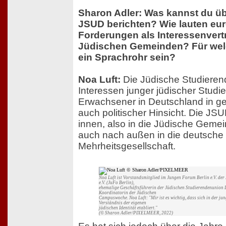
Sharon Adler: Was kannst du übe
JSUD berichten? Wie lauten eur
Forderungen als Interessenvert
Jüdischen Gemeinden? Für welc
ein Sprachrohr sein?
Noa Luft:
Die Jüdische Studierende
Interessen junger jüdischer Studi
Erwachsener in Deutschland in ges
auch politischer Hinsicht. Die JS
innen, also in die Jüdische Gemein
auch nach außen in die deutsche
Mehrheitsgesellschaft.
Noa Luft ist Vorstandsmitglied im Jungen Forum Berlin e.V. der
e.V. (JuFo Berlin),
ehemalige Geschäftsführerin der Jüdischen Studierendenunion
Koordinatorin der Jüdischen
Campuswoche. Noa Luft: "Mir ist es wichtig, dass sich in der ju
Verständnis der eigenen
jüdischen Identität etabliert."
(© Sharon Adler/PIXELMEER, 2022)