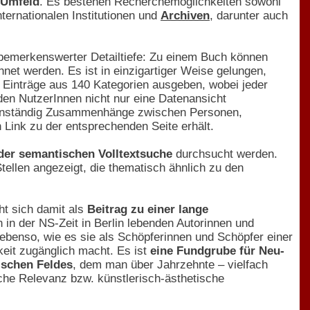
 Umfeld
. Es bestehen Recherchemöglichkeiten sowohl
ternationalen Institutionen und
Archiven
, darunter auch
n bemerkenswerter Detailtiefe: Zu einem Buch können
 werden. Es ist in einzigartiger Weise gelungen,
Einträge aus 140 Kategorien ausgeben, wobei jeder
den NutzerInnen nicht nur eine Datenansicht
eigenständig Zusammenhänge zwischen Personen,
Link zu der entsprechenden Seite erhält.
 der semantischen Volltextsuche
durchsucht werden.
Stellen angezeigt, die thematisch ähnlich zu den
ht sich damit als
Beitrag zu einer lange
n in der NS-Zeit in Berlin lebenden Autorinnen und
ebenso, wie es sie als Schöpferinnen und Schöpfer einer
hkeit zugänglich macht. Es ist
eine Fundgrube für Neu-
ischen Feldes
, dem man über Jahrzehnte – vielfach
sche Relevanz bzw. künstlerisch-ästhetische