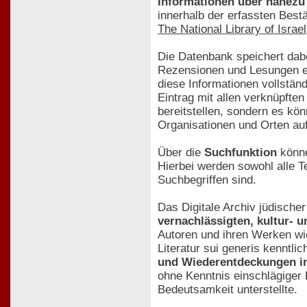
Informationen über nahezu 
innerhalb der erfassten Best
The National Library of Israel
Die Datenbank speichert dabe
Rezensionen und Lesungen e
diese Informationen vollstän
Eintrag mit allen verknüpfte
bereitstellen, sondern es k
Organisationen und Orten au
Über die
Suchfunktion
könne
Hierbei werden sowohl alle Te
Suchbegriffen sind.
Das Digitale Archiv jüdische
vernachlässigten, kultur- 
Autoren und ihren Werken wie
Literatur sui generis kenntli
und Wiederentdeckungen in
ohne Kenntnis einschlägiger 
Bedeutsamkeit unterstellte.