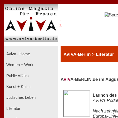
.
.
.
P
R
.
.
.
AVIVA-Berlin > Literatur
Aviva - Home
Women + Work
Public Affairs
A
V
I
V
A-BERLIN.de im Augus
Kunst + Kultur
Launch des 
Jüdisches Leben
AVIVA-Redak
Literatur
Nach zehnjäh
Europa-Unive