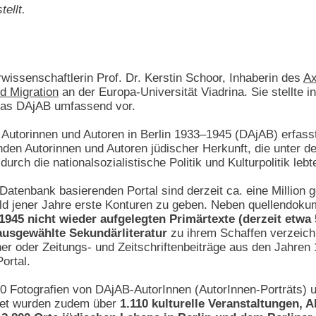
tellt.
turwissenschaftlerin Prof. Dr. Kerstin Schoor, Inhaberin des
Ax
nd Migration
an der Europa-Universität Viadrina. Sie stellte i
 das DAjAB umfassend vor.
 Autorinnen und Autoren in Berlin 1933–1945 (DAjAB) erfasst 
den Autorinnen und Autoren jüdischer Herkunft, die unter 
rch die nationalsozialistische Politik und Kulturpolitik lebt
n Datenbank basierenden Portal sind derzeit ca. eine Million
ld jener Jahre erste Konturen zu geben. Neben quellendoku
 1945 nicht wieder aufgelegten Primärtexte (derzeit etw
 ausgewählte Sekundärliteratur
zu ihrem Schaffen verzeichn
cher oder Zeitungs- und Zeitschriftenbeiträge aus den Jahr
ortal.
00 Fotografien von DAjAB-AutorInnen (AutorInnen-Porträts) u
et wurden zudem über
1.110 kulturelle Veranstaltungen, 