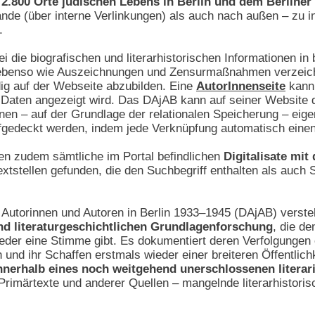
2.800 Orte jüdischen Lebens in Berlin und dem Berliner
ände (über interne Verlinkungen) als auch nach außen – zu in
.
i die biografischen und literarhistorischen Informationen i
benso wie Auszeichnungen und Zensurmaßnahmen verzeichnet
dig auf der Webseite abzubilden. Eine
AutorInnenseite
kann 
n Daten angezeigt wird. Das DAjAB kann auf seiner Website 
önnen – auf der Grundlage der relationalen Speicherung – 
fgedeckt werden, indem jede Verknüpfung automatisch einen 
n zudem sämtliche im Portal befindlichen
Digitalisate mit
xtstellen gefunden, die den Suchbegriff enthalten als auch 
r Autorinnen und Autoren in Berlin 1933–1945 (DAjAB) verste
und literaturgeschichtlichen Grundlagenforschung
, die de
der eine Stimme gibt. Es dokumentiert deren Verfolgungen 
ch und ihr Schaffen erstmals wieder einer breiteren Öffentlic
nerhalb eines noch weitgehend unerschlossenen literar
Primärtexte und anderer Quellen – mangelnde literarhistori