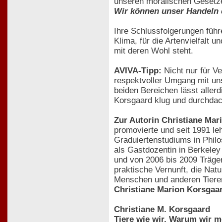
unseren moralischen Gesetze
Wir können unser Handeln 
Ihre Schlussfolgerungen füh
Klima, für die Artenvielfalt 
mit deren Wohl steht.
AVIVA-Tipp:
Nicht nur für Ve
respektvoller Umgang mit uns
beiden Bereichen lässt aller
Korsgaard klug und durchdach
Zur Autorin Christiane Mar
promovierte und seit 1991 le
Graduiertenstudiums in Philos
als Gastdozentin in Berkeley
und von 2006 bis 2009 Träger
praktische Vernunft, die Natu
Menschen und anderen Tieren.
Christiane Marion Korsgaa
Christiane M. Korsgaard
Tiere wie wir. Warum wir m