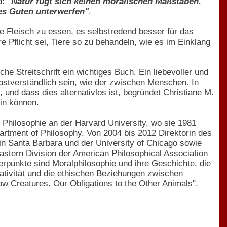
d:
"Natur fügt sich keinen moralischen Maßstäben.
es Guten unterwerfen"
.
 Fleisch zu essen, es selbstredend besser für das
re Pflicht sei, Tiere so zu behandeln, wie es im Einklang
he Streitschrift ein wichtiges Buch. Ein liebevoller und
lbstverständlich sein, wie der zwischen Menschen. In
und dass dies alternativlos ist, begründet Christiane M.
in können.
 Philosophie an der Harvard University, wo sie 1981
partment of Philosophy. Von 2004 bis 2012 Direktorin des
a in Santa Barbara und der University of Chicago sowie
astern Division der American Philosophical Association
rpunkte sind Moralphilosophie und ihre Geschichte, die
rmativität und die ethischen Beziehungen zwischen
ow Creatures. Our Obligations to the Other Animals".