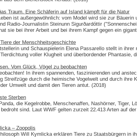
ðas Traum. Eine Schäferin auf Island kämpft für die Natur
eben ist außergewöhnlich: vom Model wird sie zur Bäuerin un
nd Radio-Journalistin Steinunn Sigurðardóttir ("Sonnenschei
hat sie bei ihrer Arbeit und bei ihrem Kampf gegen ein gigant
 Tiere der Menschheitsgeschichte
stellerin und Schauspielerin Elena Passarello stellt in ih
erdichtung voller Klugheit und überbordender Phantasie, di
sen. Vom Glück, Vögel zu beobachten
lbeobachten! In ihrem spannenden, faszinierenden und anst
g Streifzüge durch die heimische Vogelwelt und durch ihre
der Umwelt und damit den Tieren antut. (2018)
ste Sterben
Panda, die Kegelrobbe, Menschenaffen, Nashörner, Tiger, Löwe
edroht sind. Laut WWF gelten zurzeit 22.413 Arten auf der
icka – Zoopolis
losoph Will Kymlicka erklären Tiere zu Staatsbürgern in ihre