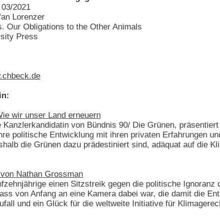
 03/2021
fan Lorenzer
es. Our Obligations to the Other Animals
rsity Press
.chbeck.de
in:
Wie wir unser Land erneuern
 Kanzlerkandidatin von Bündnis 90/ Die Grünen, präsentiert 
ihre politische Entwicklung mit ihren privaten Erfahrungen und
eshalb die Grünen dazu prädestiniert sind, adäquat auf die K
m von Nathan Grossman
zehnjährige einen Sitzstreik gegen die politische Ignoran
Dass von Anfang an eine Kamera dabei war, die damit die E
all und ein Glück für die weltweite Initiative für Klimagerec