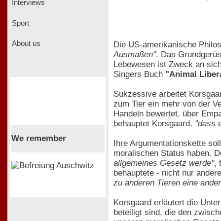
Interviews
Sport
About us
Die US-amerikanische Philo
Ausmaßen"
. Das Grundgerüst
Lebewesen ist Zweck an sich
Singers Buch
"Animal Liber
Sukzessive arbeitet Korsgaa
zum Tier ein mehr von der Ve
Handeln bewertet, über Empat
behauptet Korsgaard,
"dass e
We remember
Ihre Argumentationskette soll
moralischen Status haben. 
allgemeines Gesetz werde"
,
behauptete - nicht nur ande
zu anderen Tieren eine ande
Korsgaard erläutert die Unte
beteiligt sind, die den zwis