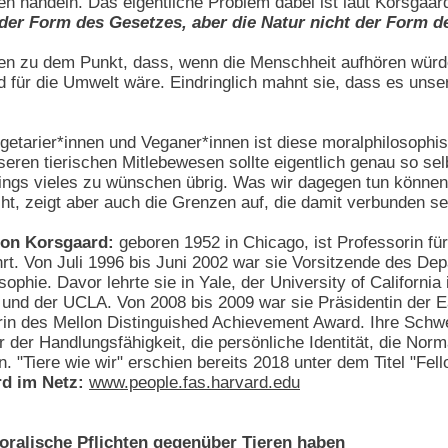
n handeln. Das eigentliche Problem dabei ist laut Korsgaar
der Form des Gesetzes, aber die Natur nicht der Form d
ren zu dem Punkt, dass, wenn die Menschheit aufhören würde
und für die Umwelt wäre. Eindringlich mahnt sie, dass es unse
getarier*innen und Veganer*innen ist diese moralphilosophisc
eren tierischen Mitlebewesen sollte eigentlich genau so se
dings vieles zu wünschen übrig. Was wir dagegen tun können, 
t, zeigt aber auch die Grenzen auf, die damit verbunden se
ion Korsgaard:
geboren 1952 in Chicago, ist Professorin für
hrt. Von Juli 1996 bis Juni 2002 war sie Vorsitzende des De
ophie. Davor lehrte sie in Yale, der University of Californi
 und der UCLA. Von 2008 bis 2009 war sie Präsidentin der E
in des Mellon Distinguished Achievement Award. Ihre Schwe
r der Handlungsfähigkeit, die persönliche Identität, die No
 "Tiere wie wir" erschien bereits 2018 unter dem Titel "Fell
rd im Netz:
www.people.fas.harvard.edu
oralische Pflichten gegenüber Tieren haben