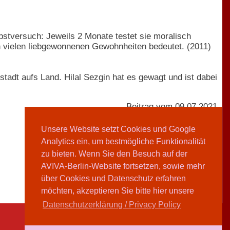
stversuch: Jeweils 2 Monate testet sie moralisch
on vielen liebgewonnenen Gewohnheiten bedeutet. (2011)
tadt aufs Land. Hilal Sezgin hat es gewagt und ist dabei
Beitrag vom 09.07.2021
Unsere Website setzt Cookies und Google
Analytics ein, um bestmögliche Funktionalität
Silvy Pommerenke
zu bieten. Wenn Sie den Besuch auf der
AVIVA-Berlin-Website fortsetzen, sowie mehr
Teilen
über Cookies und Datenschutz erfahren
möchten, akzeptieren Sie bitte hier unsere
Datenschutzerklärung / Privacy Policy