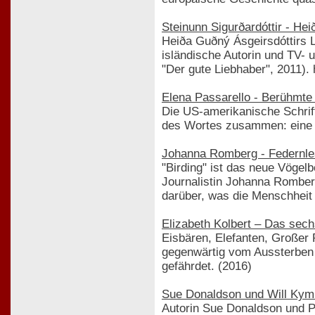
Steinunn Sigurðardóttir - Hei
Heiða Guðný Ásgeirsdóttirs L
isländische Autorin und TV- u
"Der gute Liebhaber", 2011). 
Elena Passarello - Berühmte
Die US-amerikanische Schrift
des Wortes zusammen: eine Ti
Johanna Romberg - Federnle
"Birding" ist das neue Vöge
Journalistin Johanna Romber
darüber, was die Menschheit 
Elizabeth Kolbert – Das sech
Eisbären, Elefanten, Großer 
gegenwärtig vom Aussterben b
gefährdet. (2016)
Sue Donaldson und Will Kyml
Autorin Sue Donaldson und Phi