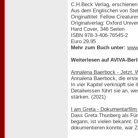
C.H.Beck Verlag, erschienen
Aus dem Englischen von Ste
Originaltitel: Fellow Creatur
Originalverlag: Oxford Unive
Hard Cover, 346 Seiten
ISBN 978-3-406-76545-2
Euro 29,95
Mehr zum Buch unter:
www
Weiterlesen auf AVIVA-Berl
Annalena Baerbock - Jetzt. 
Annalena Baerbock, die erste
In vier Kapitel verknüpft sie 
Detailwissen führt sie an, w
stärken. (2021)
I am Greta - Dokumentarfil
Dass Greta Thunberg als Fünf
begann, ist vielen bekannt. 
dokumentieren konnte, war Zuf