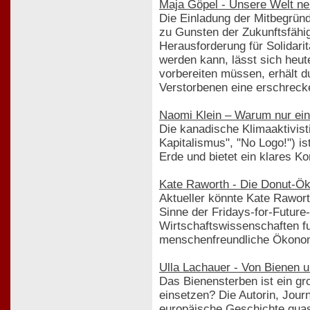
Maja Göpel - Unsere Welt ne
Die Einladung der Mitbegründ
zu Gunsten der Zukunftsfähig
Herausforderung für Solidar
werden kann, lässt sich heute
vorbereiten müssen, erhält d
Verstorbenen eine erschrecke
Naomi Klein – Warum nur ein
Die kanadische Klimaaktivist
Kapitalismus", "No Logo!") i
Erde und bietet ein klares Ko
Kate Raworth - Die Donut-Öko
Aktueller könnte Kate Rawor
Sinne der Fridays-for-Future
Wirtschaftswissenschaften fun
menschenfreundliche Ökonom
Ulla Lachauer - Von Bienen 
Das Bienensterben ist ein gr
einsetzen? Die Autorin, Jour
europäische Geschichte quas