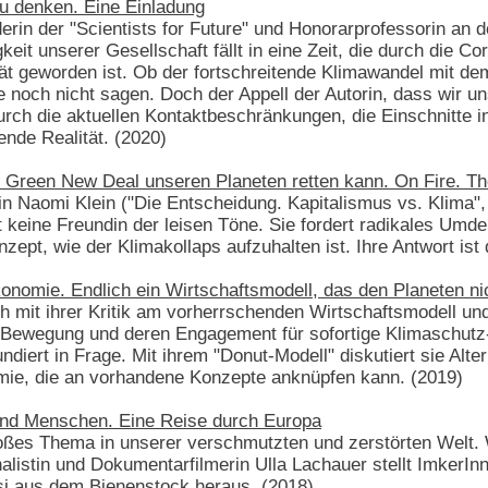
u denken. Eine Einladung
erin der "Scientists for Future" und Honorarprofessorin an 
keit unserer Gesellschaft fällt in eine Zeit, die durch die 
ität geworden ist. Ob der fortschreitende Klimawandel mit 
 noch nicht sagen. Doch der Appell der Autorin, dass wir un
urch die aktuellen Kontaktbeschränkungen, die Einschnitte i
nde Realität. (2020)
 Green New Deal unseren Planeten retten kann. On Fire. Th
in Naomi Klein ("Die Entscheidung. Kapitalismus vs. Klima",
st keine Freundin der leisen Töne. Sie fordert radikales U
nzept, wie der Klimakollaps aufzuhalten ist. Ihre Antwort is
nomie. Endlich ein Wirtschaftsmodell, das den Planeten nic
th mit ihrer Kritik am vorherrschenden Wirtschaftsmodell u
-Bewegung und deren Engagement für sofortige Klimaschutz-
diert in Frage. Mit ihrem "Donut-Modell" diskutiert sie Alter
ie, die an vorhandene Konzepte anknüpfen kann. (2019)
und Menschen. Eine Reise durch Europa
oßes Thema in unserer verschmutzten und zerstörten Welt. 
nalistin und Dokumentarfilmerin Ulla Lachauer stellt ImkerIn
i aus dem Bienenstock heraus. (2018)