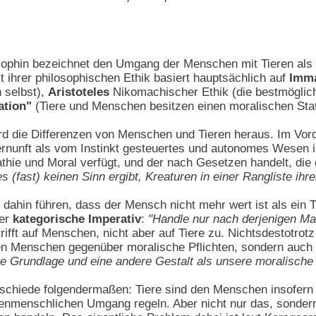
sophin bezeichnet den Umgang der Menschen mit Tieren als
 ihrer philosophischen Ethik basiert hauptsächlich auf
Imma
 selbst),
Aristoteles
Nikomachischer Ethik (die bestmögliche
ation"
(Tiere und Menschen besitzen einen moralischen Sta
rd die Differenzen von Menschen und Tieren heraus. Im Vor
rnunft als vom Instinkt gesteuertes und autonomes Wesen ist
hie und Moral verfügt, und der nach Gesetzen handelt, die e
s (fast) keinen Sinn ergibt, Kreaturen in einer Rangliste ih
 dahin führen, dass der Mensch nicht mehr wert ist als ein Ti
Der
kategorische Imperativ
:
"Handle nur nach derjenigen Max
 trifft auf Menschen, nicht aber auf Tiere zu. Nichtsdestotr
ren Menschen gegenüber moralische Pflichten, sondern auch
re Grundlage und eine andere Gestalt als unsere moralisc
rschiede folgendermaßen: Tiere sind den Menschen insofern 
chenmenschlichen Umgang regeln. Aber nicht nur das, sonder