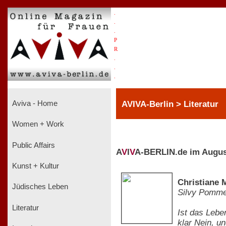
.
.
.
P
R
.
.
.
AVIVA-Berlin > Literatur
Aviva - Home
Women + Work
Public Affairs
A
V
I
V
A-BERLIN.de im Augus
Kunst + Kultur
Christiane 
Jüdisches Leben
Silvy Pomm
Literatur
Ist das Lebe
klar Nein, u