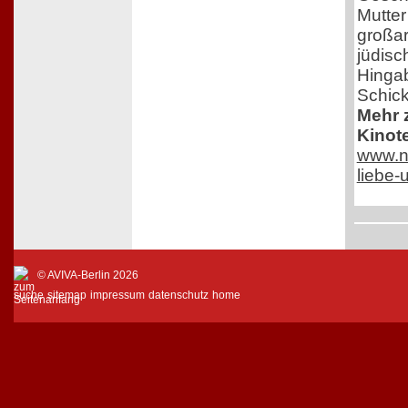
Mutter
großar
jüdisc
Hingab
Schick
Mehr z
Kinot
www.ne
liebe
© AVIVA-Berlin 2026
suche
sitemap
impressum
datenschutz
home