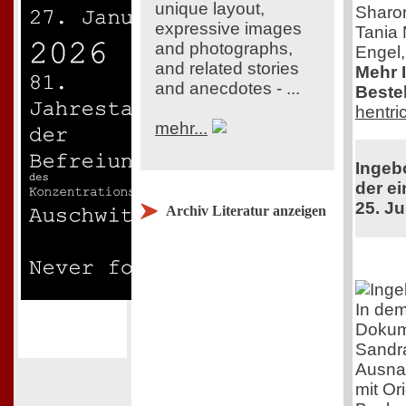
unique layout,
Sharon
expressive images
Tania 
and photographs,
Engel,
and related stories
Mehr 
and anecdotes - ...
Bestel
hentri
mehr...
Ingeb
der ei
25. Ju
Archiv Literatur anzeigen
In dem
Dokume
Sandra
Ausna
mit Or