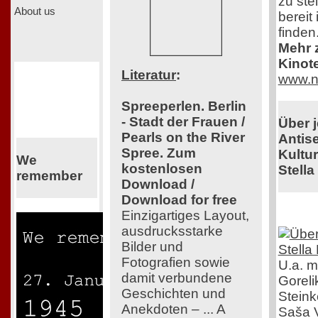
zu ste
About us
bereit
finden
Mehr z
Kinot
Literatur
:
www.n
Spreeperlen. Berlin
- Stadt der Frauen /
Über 
Pearls on the River
Antis
Spree. Zum
Kultu
We
kostenlosen
Stella
remember
Download /
Download for free
Einzigartiges Layout,
ausdrucksstarke
Bilder und
Fotografien sowie
U.a. m
damit verbundene
Gorel
Geschichten und
Steink
Anekdoten – ... A
Saša V