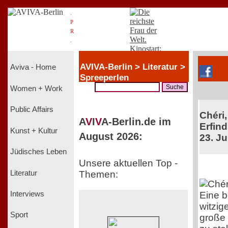
.
P
R
.
AVIVA-Berlin > Literatur >
Aviva - Home
Spreeperlen
Women + Work
Public Affairs
Chéri,
A
V
I
V
A-Berlin.de im
Erfind
Kunst + Kultur
August 2026:
23. Ju
Jüdisches Leben
Unsere aktuellen Top -
Literatur
Themen:
Eine 
Interviews
witzig
Sport
große 