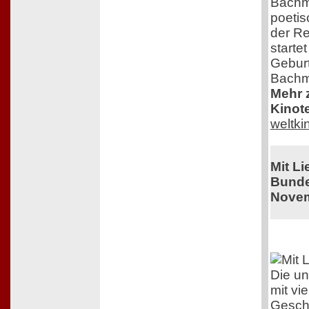
Bachma
poeti
der Re
starte
Geburt
Bachm
Mehr z
Kinot
weltk
Mit L
Bunde
Novem
Die un
mit vi
Geschi