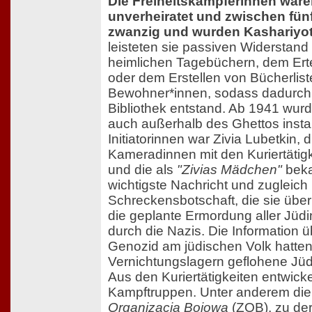
Die Freiheitskämpferinnen ware
unverheiratet und zwischen fü
zwanzig und wurden Kashariyo
leisteten sie passiven Widerstand
heimlichen Tagebüchern, dem Erte
oder dem Erstellen von Bücherlist
Bewohner*innen, sodass dadurch 
Bibliothek entstand. Ab 1941 wu
auch außerhalb des Ghettos install
Initiatorinnen war Zivia Lubetkin, 
Kameradinnen mit den Kuriertätigk
und die als
"Zivias Mädchen"
beka
wichtigste Nachricht und zugleich
Schreckensbotschaft, die sie übe
die geplante Ermordung aller Jüd
durch die Nazis. Die Information 
Genozid am jüdischen Volk hatten
Vernichtungslagern geflohene J
Aus den Kuriertätigkeiten entwick
Kampftruppen. Unter anderem di
Organizacja Bojowa
(ZOB), zu de