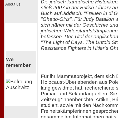
Die jüdisch-kanadische Historike
About us
stieß 2007 in der British Library a
Buch auf Jiddisch. "Freuen in di G
"Ghetto-Girls". Für Judy Batalion 
sich näher mit der Geschichte un
jüdischen Widerstandskämpferinn
befassen. Der Titel der englische
"The Light of Days. The Untold S
Resistance Fighters in Hitler´s Ghe
We
remember
Für ihr Mammutprojekt, dem sich B
Holocaust-Überlebenden aus Pole
lang gewidmet hat, recherchierte s
Primär- und Sekundärquellen. Sie
Zeitzeug*innenberichte, Artikel, B
studiert, sowie mit den Nachkom
Freiheitskämpferinnen gesprochen
gesammelten Informationen hat sie