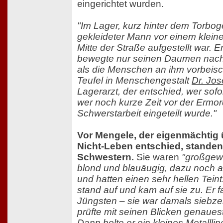
eingerichtet wurden.
"Im Lager, kurz hinter dem Torbog
gekleideter Mann vor einem kleine
Mitte der Straße aufgestellt war. E
bewegte nur seinen Daumen nach r
als die Menschen an ihm vorbeisch
Teufel in Menschengestalt
Dr. Jo
Lagerarzt, der entschied, wer sofo
wer noch kurze Zeit vor der Ermo
Schwerstarbeit eingeteilt wurde."
Vor Mengele, der eigenmächtig
Nicht-Leben entschied, standen
Schwestern.
Sie waren
"großgew
blond und blauäugig, dazu noch
und hatten einen sehr hellen Teint.
stand auf und kam auf sie zu. Er f
Jüngsten – sie war damals siebz
prüfte mit seinen Blicken genauest
Dann holte er ein kleines Metalllin