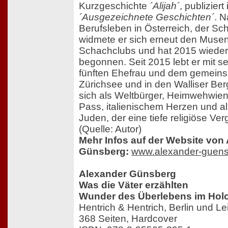
Kurzgeschichte
´Alijah´
, publizier
´Ausgezeichnete Geschichten´
. 
Berufsleben in Österreich, der S
widmete er sich erneut den Musen
Schachclubs und hat 2015 wieder
begonnen. Seit 2015 lebt er mit se
fünften Ehefrau und dem gemei
Zürichsee und in den Walliser Ber
sich als Weltbürger, Heimwehwien
Pass, italienischem Herzen und al
Juden, der eine tiefe religiöse Ve
(Quelle: Autor)
Mehr Infos auf der Website von
Günsberg:
www.alexander-guen
Alexander Günsberg
Was die Väter erzählten
Wunder des Überlebens im Hol
Hentrich & Hentrich, Berlin und Le
368 Seiten, Hardcover