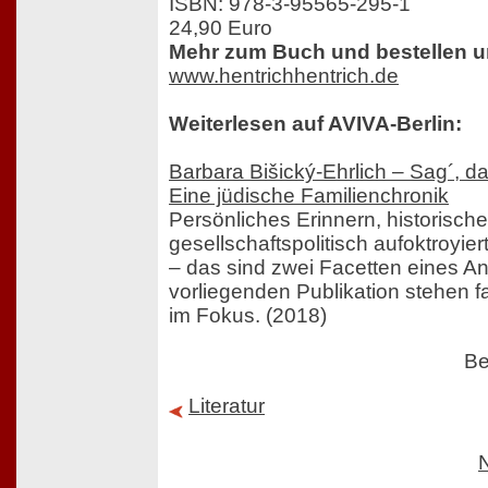
ISBN: 978-3-95565-295-1
24,90 Euro
Mehr zum Buch und bestellen u
www.hentrichhentrich.de
Weiterlesen auf AVIVA-Berlin:
Barbara Bišický-Ehrlich – Sag´, da
Eine jüdische Familienchronik
Persönliches Erinnern, historisch
gesellschaftspolitisch aufoktroyie
– das sind zwei Facetten eines A
vorliegenden Publikation stehen f
im Fokus. (2018)
Be
Literatur