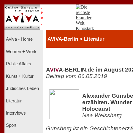
.
P
R
.
AVIVA-Berlin > Literatur
Aviva - Home
Women + Work
Public Affairs
A
V
I
V
A-BERLIN.de im August 20
Beitrag vom 06.05.2019
Kunst + Kultur
Jüdisches Leben
Alexander Günsber
Literatur
erzählten. Wunder
Holocaust
Interviews
Nea Weissberg
Sport
Günsberg ist ein Geschichtenerzä