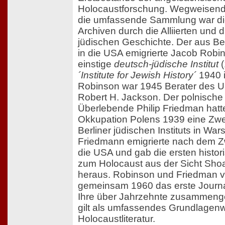
Holocaustforschung. Wegweisend
die umfassende Sammlung war di
Archiven durch die Alliierten und d
jüdischen Geschichte. Der aus B
in die USA emigrierte Jacob Robi
einstige
deutsch-jüdische Institut
(
´Institute for Jewish History´
1940 i
Robinson war 1945 Berater des 
Robert H. Jackson. Der polnische
Überlebende Philip Friedman hatt
Okkupation Polens 1939 eine Zwei
Berliner jüdischen Instituts in War
Friedmann emigrierte nach dem Zw
die USA und gab die ersten histor
zum Holocaust aus der Sicht Sho
heraus. Robinson und Friedman ve
gemeinsam 1960 das erste Journa
Ihre über Jahrzehnte zusammeng
gilt als umfassendes Grundlagenw
Holocaustliteratur.