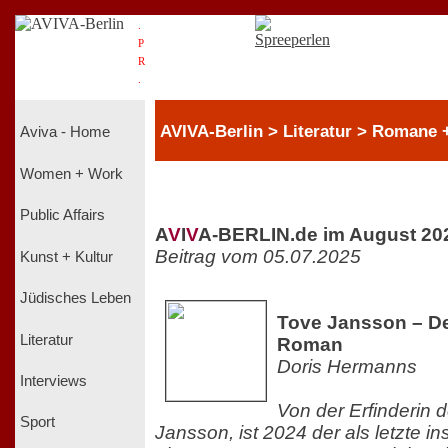
.
P
R
.
AVIVA-Berlin > Literatur > Romane + 
Aviva - Home
Women + Work
Public Affairs
A
V
I
V
A-BERLIN.de im August 20
Beitrag vom 05.07.2025
Kunst + Kultur
Jüdisches Leben
Tove Jansson – De
Literatur
Roman
Doris Hermanns
Interviews
Von der Erfinderin 
Sport
Jansson, ist 2024 der als letzte i