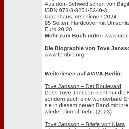
Aus dem Schwedischen von Birgit
ISBN 978-3-8251-5340-3
Urachhaus, erschienen 2024
95 Seiten, Hardcover mit Umschl
Euro 20,00
Mehr zum Buch unter:
www.urac
Die Biographie von Tove Janss
www.fembio.org
Weiterlesen auf AVIVA-Berlin:
Tove Jansson – Der Boulevard
Dass Tove Jansson nicht nur die
sondern auch eine wunderbare Erzä
sie in diesem neuen Band mit ihr
wieder einmal mehr. (2023)
Tove Jansson – Briefe von Klara