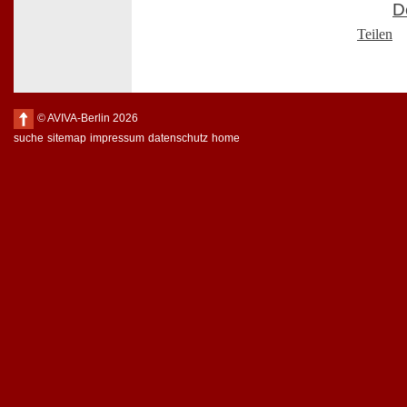
D
Teilen
© AVIVA-Berlin 2026
suche
sitemap
impressum
datenschutz
home