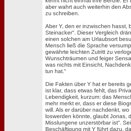
kennt nicht einmal ihre Berufe. Er 
aber wahrt auch weiterhin den Ab
zu schreiben.
Aber Y, den er inzwischen hasst, bl
Steinacker". Dieser Vergleich dräng
einen solchen am Urlaubsort besu
Mensch ließ die Sprache versump
gewährte leichten Zutritt zu verlo
Wunschträumen und feiger Sensati
was nichts mit Einsicht, Nachden
tun hat."
Die Fakten über Y hat er bereits 
ist klar, dass etwas fehlt, das Priv
Lebendigkeit, kurzum: das Mensc
mehr merkt er, dass er diese Biogr
will. Als er darüber nachdenkt, wo
loswerden könnte, glaubt Jonas, d
Misslungene unzerstörbar ist". Se
Beschäftigung mit Y führt dazu, d