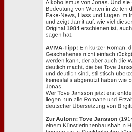
Alkoholismus von Jonas. Und sie 
Bedeutung von Worten in Zeiten d
Fake-News, Hass und Lügen im Inte
und zeigt damit auf, wie viel dies
Original 1984 erschienen ist, auc
sagen hat.
AVIVA-Tipp:
Ein kurzer Roman, de
Geschehenes nicht einfach rück
werden kann, der aber auch die W
deutlich macht, die bei Tove Jans
und deutlich sind, stilistisch übe
keinesfalls abgenutzt haben wie b
Jonas.
Wer Tove Jansson jetzt erst entde
liegen nun alle Romane und Erzäh
deutscher Übersetzung von Birgitt
Zur Autorin: Tove Jansson
(1914
einem KünstlerInnenhaushalt in Hel
begann sie in Stockholm ihre küns