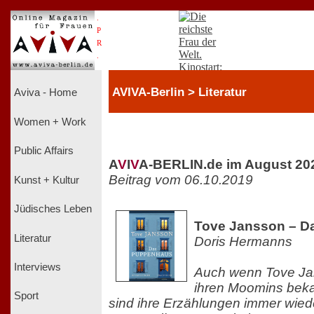
.
P
R
.
AVIVA-Berlin > Literatur
Aviva - Home
Women + Work
Public Affairs
A
V
I
V
A-BERLIN.de im August 20
Beitrag vom 06.10.2019
Kunst + Kultur
Jüdisches Leben
Tove Jansson – 
Literatur
Doris Hermanns
Interviews
Auch wenn Tove Jan
ihren Moomins beka
Sport
sind ihre Erzählungen immer wie