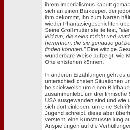
ihrem Imperialismus kaputt gemac
sich an einen Barkeeper, der jed
ihm bekommt, ihn zum Narren häl
wieder Phantasiegeschichten über 
Seine Großmutter stellte fest,
"all
leid tun, die seien töricht und wü
herrennen, die sie genauso gut b
finden könnten."
Eine witzige Gesc
wunderbare Weise aufzeigt, wie M
Orte entstehen können.
In anderen Erzählungen geht es 
unterschiedlichsten Situationen 
beispielsweise um einen Bildhauer
zusammenlebt, um drei finnische S
USA ausgewandert sind und wie un
sich dort einleben, um eine Schrifts
Jugend schreibt, diese aber über
versteht, eine Kunstausstellung auf
Anspielungen auf die Verhüllung