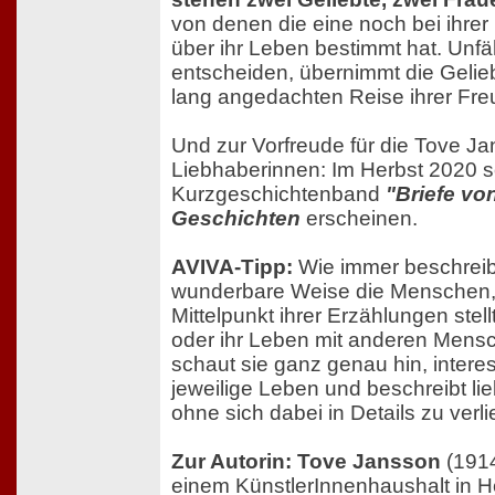
von denen die eine noch bei ihrer M
über ihr Leben bestimmt hat. Unfä
entscheiden, übernimmt die Gelie
lang angedachten Reise ihrer Freu
Und zur Vorfreude für die Tove J
Liebhaberinnen: Im Herbst 2020 so
Kurzgeschichtenband
"Briefe vo
Geschichten
erscheinen.
AVIVA-Tipp:
Wie immer beschreib
wunderbare Weise die Menschen, 
Mittelpunkt ihrer Erzählungen stel
oder ihr Leben mit anderen Mensc
schaut sie ganz genau hin, interess
jeweilige Leben und beschreibt lie
ohne sich dabei in Details zu verli
Zur Autorin: Tove Jansson
(1914
einem KünstlerInnenhaushalt in Hel