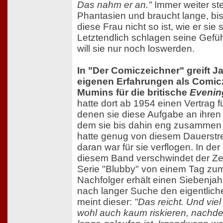
Das nahm er an."
Immer weiter stei
Phantasien und braucht lange, bis
diese Frau nicht so ist, wie er sie 
Letztendlich schlagen seine Gefü
will sie nur noch loswerden.
In "Der Comiczeichner" greift J
eigenen Erfahrungen als Comic
Mumins für die britische
Evenin
hatte dort ab 1954 einen Vertrag 
denen sie diese Aufgabe an ihren
dem sie bis dahin eng zusammen g
hatte genug von diesem Dauerstr
daran war für sie verflogen. In der
diesem Band verschwindet der Zei
Serie "Blubby" von einem Tag zu
Nachfolger erhält einen Siebenjah
nach langer Suche den eigentliche
meint dieser:
"Das reicht. Und viel
wohl auch kaum riskieren, nachd