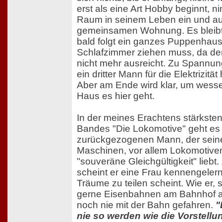
erst als eine Art Hobby beginnt, 
Raum in seinem Leben ein und au
gemeinsamen Wohnung. Es bleibt 
bald folgt ein ganzes Puppenhaus
Schlafzimmer ziehen muss, da der
nicht mehr ausreicht. Zu Spannun
ein dritter Mann für die Elektrizit
Aber am Ende wird klar, um wes
Haus es hier geht.
In der meines Erachtens stärkste
Bandes "Die Lokomotive" geht es
zurückgezogenen Mann, der seine 
Maschinen, vor allem Lokomotive
"souveräne Gleichgültigkeit" liebt
scheint er eine Frau kennengelern
Träume zu teilen scheint. Wie er, 
gerne Eisenbahnen am Bahnhof a
noch nie mit der Bahn gefahren.
"
nie so werden wie die Vorstellu