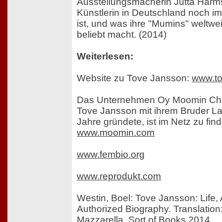
Ausstellungsmacherin Jutta Harm
Künstlerin in Deutschland noch 
ist, und was ihre "Mumins" weltwei
beliebt macht. (2014)
Weiterlesen:
Website zu Tove Jansson:
www.to
Das Unternehmen Oy Moomin Char
Tove Jansson mit ihrem Bruder L
Jahre gründete, ist im Netz zu find
www.moomin.com
www.fembio.org
www.reprodukt.com
Westin, Boel: Tove Jansson: Life,
Authorized Biography. Translation:
Mazzarella. Sort of Books 2014