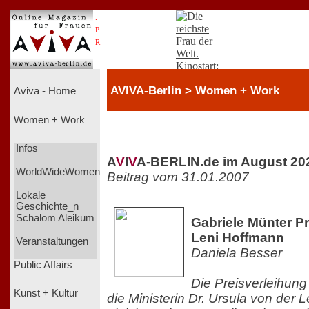
.
P
R
.
AVIVA-Berlin > Women + Work
Aviva - Home
Women + Work
Infos
A
V
I
V
A-BERLIN.de im August 20
WorldWideWomen
Beitrag vom 31.01.2007
Lokale
Geschichte_n
Schalom Aleikum
Gabriele Münter Pr
Leni Hoffmann
Veranstaltungen
Daniela Besser
Public Affairs
Die Preisverleihun
Kunst + Kultur
die Ministerin Dr. Ursula von der 