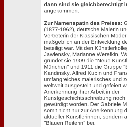
dann sind sie gleichberechtigt 
angekommen.
Zur Namenspatin des Preises:
G
(1877-1962), deutsche Malerin un
Vertreterin der Klassischen Moder
maßgeblich an der Entwicklung de
beteiligt war. Mit den Künstlerkol
Jawlensky, Marianne Werefkin, Wa
gründet sie 1909 die "Neue Künst
München" und 1911 die Gruppe "Bl
Kandinsky, Alfred Kubin und Fran
umfangreiches malerisches und z
weltweit ausgestellt und gefeiert w
Anerkennung ihrer Arbeit in der
Kunstgeschichtsschreibung noch 
gewürdigt worden. Der Gabriele Mü
somit nicht nur zur Anerkennung 
aktueller Künstlerinnen, sondern 
"Blauen Reiterin" bei.