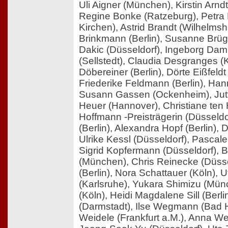
Uli Aigner (München), Kirstin Arnd
Regine Bonke (Ratzeburg), Petra B
Kirchen), Astrid Brandt (Wilhelmsh
Brinkmann (Berlin), Susanne Brüg
Dakic (Düsseldorf), Ingeborg Da
(Sellstedt), Claudia Desgranges (K
Döbereiner (Berlin), Dörte Eißfeld
Friederike Feldmann (Berlin), Hann
Susann Gassen (Ockenheim), Jutta
Heuer (Hannover), Christiane ten H
Hoffmann -Preisträgerin (Düsseld
(Berlin), Alexandra Hopf (Berlin),
Ulrike Kessl (Düsseldorf), Pascale
Sigrid Kopfermann (Düsseldorf),
(München), Chris Reinecke (Düssel
(Berlin), Nora Schattauer (Köln),
(Karlsruhe), Yukara Shimizu (Mün
(Köln), Heidi Magdalene Sill (Berli
(Darmstadt), Ilse Wegmann (Bad 
Weidele (Frankfurt a.M.), Anna Wer