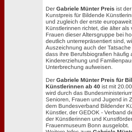
Der
Gabriele Münter Preis
ist de
Kunstpreis für Bildende Künstleri
und zugleich der erste europaweit,
Künstlerinnen richtet, die älter als
Frauen dieser Altersgruppe bei ho
deutlich unterrepräsentiert sind, w
Auszeichnung auch der Tatsache
dass ihre Berufsbiografien häufig
Kindererziehung und Familienpau
Unterbrechung aufweisen.
Der
Gabriele Münter Preis für B
Künstlerinnen ab 40
ist mit 20.0
wird durch das Bundesministerium 
Senioren, Frauen und Jugend in 
dem Bundesverband Bildender Kü
Künstler, der GEDOK - Verband d
der Künstlerinnen und Kunstförde
Frauenmuseum Bonn ausgelobt.
Weitere Infos zum
Gabriele Münte