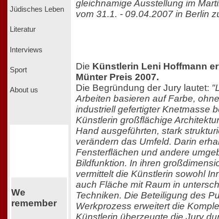
gleichnamige Ausstellung im Marti
Jüdisches Leben
vom 31.1. - 09.04.2007 in Berlin z
Literatur
Interviews
Die
Künstlerin Leni Hoffmann er
Sport
Münter Preis 2007.
Die Begründung der Jury lautet:
"L
About us
Arbeiten basieren auf Farbe, ohne 
industriell gefertigter Knetmasse b
Künstlerin großflächige Architekt
Hand ausgeführten, stark struktur
verändern das Umfeld. Darin erh
Fensterflächen und andere umge
Bildfunktion. In ihren großdimensi
vermittelt die Künstlerin sowohl I
auch Fläche mit Raum in untersch
We
Techniken. Die Beteiligung des P
remember
Werkprozess erweitert die Komplex
Künstlerin überzeugte die Jury du