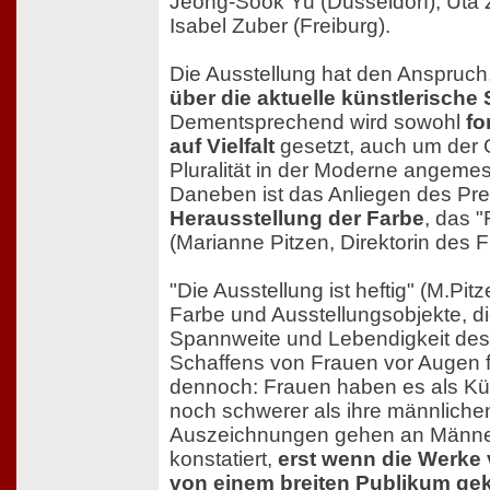
Jeong-Sook Yu (Düsseldorf), Uta 
Isabel Zuber (Freiburg).
Die Ausstellung hat den Anspruch
über die aktuelle künstlerische
Dementsprechend wird sowohl
fo
auf Vielfalt
gesetzt, auch um der 
Pluralität in der Moderne angem
Daneben ist das Anliegen des Prei
Herausstellung der Farbe
, das 
(Marianne Pitzen, Direktorin des
"Die Ausstellung ist heftig" (M.Pit
Farbe und Ausstellungsobjekte, d
Spannweite und Lebendigkeit des
Schaffens von Frauen vor Augen 
dennoch: Frauen haben es als Kü
noch schwerer als ihre männlichen
Auszeichnungen gehen an Männe
konstatiert,
erst wenn die Werke
von einem breiten Publikum gek