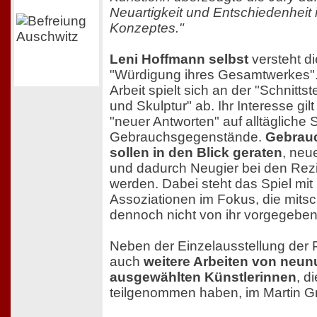
Neuartigkeit und Entschiedenheit 
Konzeptes."
Leni Hoffmann selbst
versteht d
"Würdigung ihres Gesamtwerkes". 
Arbeit spielt sich an der "Schnitts
und Skulptur" ab. Ihr Interesse gil
"neuer Antworten" auf alltägliche 
Gebrauchsgegenstände.
Gebrau
sollen in den Blick geraten
, neu
und dadurch Neugier bei den Rez
werden. Dabei steht das Spiel mit 
Assoziationen im Fokus, die mitsc
dennoch nicht von ihr vorgegebe
Neben der Einzelausstellung der 
auch
weitere Arbeiten von neun
ausgewählten Künstlerinnen
, d
teilgenommen haben, im Martin Gr