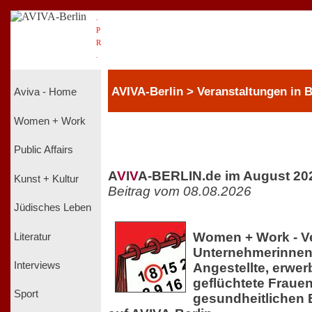
.
P
R
.
AVIVA-Berlin > Veranstaltungen in
Aviva - Home
Women + Work
Public Affairs
A
V
I
V
A-BERLIN.de im August 20
Kunst + Kultur
Beitrag vom 08.08.2026
Jüdisches Leben
Women + Work - Ve
Literatur
Unternehmerinnen,
Interviews
Angestellte, erwer
geflüchtete Frauen
Sport
gesundheitlichen 