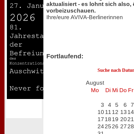
aktualisiert - es lohnt sich also, 
vorbeizuschauen.
Ihre/eure AVIVA-Berlinerinnen
Fortlaufend:
Suche nach Datu
August
Mo
Di
Mi
Do
Fr
3
4
5
6
7
10
11
12
13
14
17
18
19
20
21
24
25
26
27
28
31