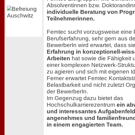
Absolventinnen bzw. Doktorandinn
individuelle Beratung von Pro
Teilnehmerinnen.
Femtec sucht vorzugsweise eine 
Berufserfahrung, sehr gern aus de
BewerberIn wird erwartet, dass si
Erfahrung in konzeptionell-wis
Arbeiten
hat sowie die Fähigkeit u
einer komplexen Netzwerk-Struktu
zu agieren und sich mit eigenen I
Ferner erwartet Femtec Kontaktst
Belastbarkeit und nicht zuletzt Or
der BewerberIn.
Im Gegenzug dazu bietet das
Hochschulkarrierezentrum
ein a
und interessantes Aufgabenfeld
angenehmes und familienfreund
in einem engagierten Team.