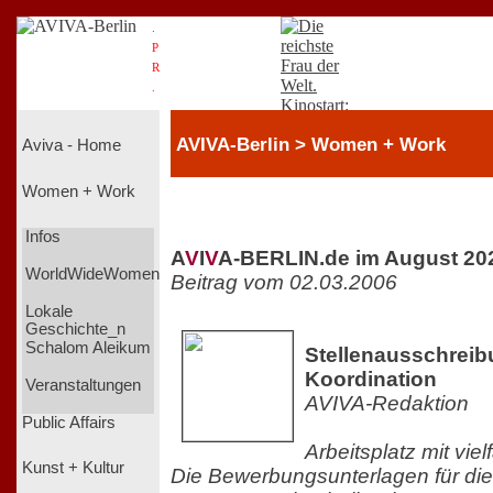
.
P
R
.
AVIVA-Berlin > Women + Work
Aviva - Home
Women + Work
Infos
A
V
I
V
A-BERLIN.de im August 20
WorldWideWomen
Beitrag vom 02.03.2006
Lokale
Geschichte_n
Schalom Aleikum
Stellenausschreib
Koordination
Veranstaltungen
AVIVA-Redaktion
Public Affairs
Arbeitsplatz mit vie
Kunst + Kultur
Die Bewerbungsunterlagen für die 