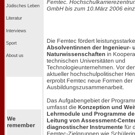
Femtec. Hochschulkarrierezentrum
Jüdisches Leben
GmbH bis zum 10.März 2006 einz
Literatur
Interviews
Die Femtec fördert leistungsstark
Sport
Absolventinnen der Ingenieur- 
Naturwissenschaften
in Koopera
About us
technischen Universitäten und
Technologieunternehmen. Vor de
aktueller hochschulpolitischer H
erprobt Femtec neue Formen der
Ausbildungszusammenarbeit.
Das Aufgabengebiet der Program
umfasst die
Konzeption und Weit
Lehrmodule und Programme de
We
Leitung von Assessment-Cente
remember
diagnostischer Instrumente
für
Femtec-Zielgruppen wie Schülerin