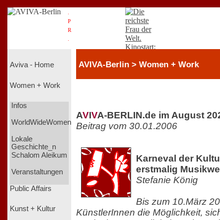
.
P
R
.
AVIVA-Berlin > Women + Work
Aviva - Home
Women + Work
Infos
A
V
I
V
A-BERLIN.de im August 20
WorldWideWomen
Beitrag vom 30.01.2006
Lokale
Geschichte_n
Schalom Aleikum
Karneval der Kultu
erstmalig Musikwe
Veranstaltungen
Stefanie König
Public Affairs
Bis zum 10.März 20
Kunst + Kultur
KünstlerInnen die Möglichkeit, sich