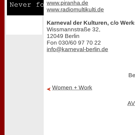
www.piranha.de
www.radiomultikulti.de
Karneval der Kulturen, c/o Werk
Wissmannstraße 32,
12049 Berlin
Fon 030/60 97 70 22
info@karneval-berlin.de
Be
Women + Work
AV