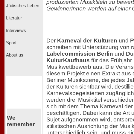
produzierten Musiktiteln zu bewer
Jüdisches Leben
GewinnerInnen werden auf einer CD
Literatur
Interviews
Der
Karneval der Kulturen
und
P
Sport
schreiben mit Unterstützung von
r
Labelcommission Berlin
und
Du
About us
KulturKaufhaus
für das Frühjahr
Musikwettbewerb aus. Die Veranst
diesem Projekt einen Extrakt aus d
Berliner Musikszene, die jedes J
der Kulturen sichtbar wird, destilli
Karnevalsbegeisterten zugänglic
werden drei Musiktitel verschiede
sich mit dem Thema Karneval der 
beschäftigen. Dabei kann die Art 
We
Sujet aufgenommen wird, entspre
remember
stilistischen Ausrichtung der Mus
unterschiedlich sein, und muss ni