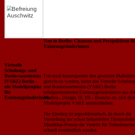
Neu in Berlin: Chancen und Perspektiven fü
Existenzgründerinnen
Virtuelle
Schulungs- und
Businesszentrums
Um noch konsequenter den gesetzten Maßstäbe
(VSBZ) Berlin -
gerecht zu werden, bietet das Virtuelle Schulun
ein Modellprojekt
und Businesszentrums (VSBZ) Berlin
für
erfolgsorientierten Existenzgründerinnen aus de
Existenzgründerinnen.
Medien-, Design, IT, PR - Branche an, sich de
Modellprojekt VSBZ anzuschließen.
Der Einstieg ist unproblematisch, da durch die
Vorstellung der schon behandelten Themenfelde
MindMap-Prinzip die Vorteile für Teilnehmerin
schnell verständlich werden.