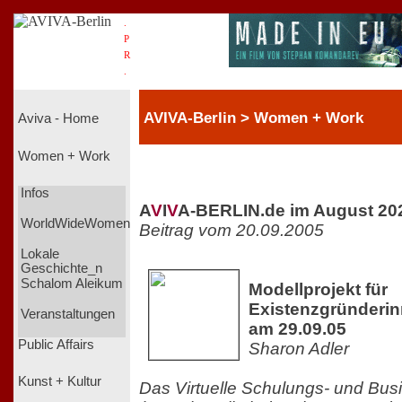
.
P
R
.
AVIVA-Berlin > Women + Work
Aviva - Home
Women + Work
Infos
A
V
I
V
A-BERLIN.de im August 20
WorldWideWomen
Beitrag vom 20.09.2005
Lokale
Geschichte_n
Schalom Aleikum
Modellprojekt für
Existenzgründerin
Veranstaltungen
am 29.09.05
Public Affairs
Sharon Adler
Kunst + Kultur
Das Virtuelle Schulungs- und Bu