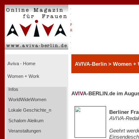
.
.
.
P
R
.
.
.
AVIVA-Berlin > Women +
Aviva - Home
Women + Work
Infos
A
V
I
V
A-BERLIN.de im Augus
WorldWideWomen
Lokale Geschichte_n
Berliner Fr
AVIVA-Redak
Schalom Aleikum
Geehrt werde
Veranstaltungen
Einsendeschl