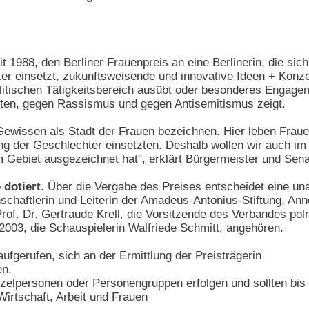
eit 1988, den Berliner Frauenpreis an eine Berlinerin, die si
r einsetzt, zukunftsweisende und innovative Ideen + Konzept
itischen Tätigkeitsbereich ausübt oder besonderes Engageme
ten, gegen Rassismus und gegen Antisemitismus zeigt.
ewissen als Stadt der Frauen bezeichnen. Hier leben Frauen
lung der Geschlechter einsetzten. Deshalb wollen wir auch im
Gebiet ausgezeichnet hat", erklärt Bürgermeister und Senato
 dotiert
. Über die Vergabe des Preises entscheidet eine un
schaftlerin und Leiterin der Amadeus-Antonius-Stiftung, Anne
of. Dr. Gertraude Krell, die Vorsitzende des Verbandes po
 2003, die Schauspielerin Walfriede Schmitt, angehören.
aufgerufen, sich an der Ermittlung der Preisträgerin
en.
zelpersonen oder Personengruppen erfolgen und sollten bi
Wirtschaft, Arbeit und Frauen