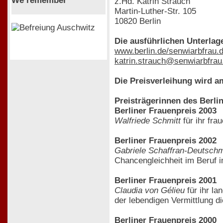
We remember
z.Hd. Katrin Strauch
Martin-Luther-Str. 105
10820 Berlin
Die ausführlichen Unterlag
www.berlin.de/senwiarbfrau.
katrin.strauch@senwiarbfrau.
Die Preisverleihung wird a
Preisträgerinnen des Berli
Berliner Frauenpreis 2003
Walfriede Schmitt
für ihr fr
Berliner Frauenpreis 2002
Gabriele Schaffran-Deutsch
Chancengleichheit im Beruf i
Berliner Frauenpreis 2001
Claudia von Gélieu
für ihr la
der lebendigen Vermittlung d
Berliner Frauenpreis 2000