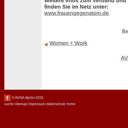
Weitere Infos zum Verband und
finden Sie im Netz unter:
www.frauengegenatom.de
Be
Women + Work
AV
© AVIVA-Berlin 2026
suche
sitemap
impressum
datenschutz
home