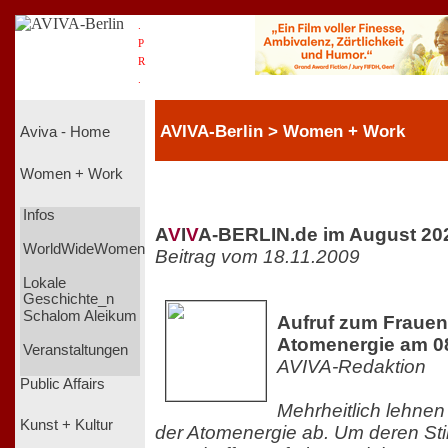
.
P
R
.
AVIVA-Berlin > Women + Work
Aviva - Home
Women + Work
Infos
A
V
I
V
A-BERLIN.de im August 20
WorldWideWomen
Beitrag vom 18.11.2009
Lokale
Geschichte_n
Schalom Aleikum
Aufruf zum Frauen
Atomenergie am 08
Veranstaltungen
AVIVA-Redaktion
Public Affairs
Mehrheitlich lehne
Kunst + Kultur
der Atomenergie ab. Um deren S