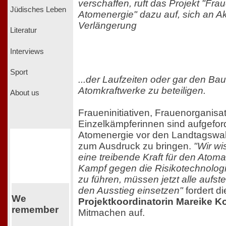
verschaffen, ruft das Projekt "Fra
Jüdisches Leben
Atomenergie" dazu auf, sich an A
Verlängerung
Literatur
Interviews
Sport
...der Laufzeiten oder gar den Ba
Atomkraftwerke zu beteiligen.
About us
Fraueninitiativen, Frauenorganisa
Einzelkämpferinnen sind aufgeford
Atomenergie vor den Landtagswah
zum Ausdruck zu bringen.
"Wir wi
eine treibende Kraft für den Atom
Kampf gegen die Risikotechnologi
zu führen, müssen jetzt alle aufste
den Ausstieg einsetzen"
fordert di
We
Projektkoordinatorin Mareike Ko
remember
Mitmachen auf.