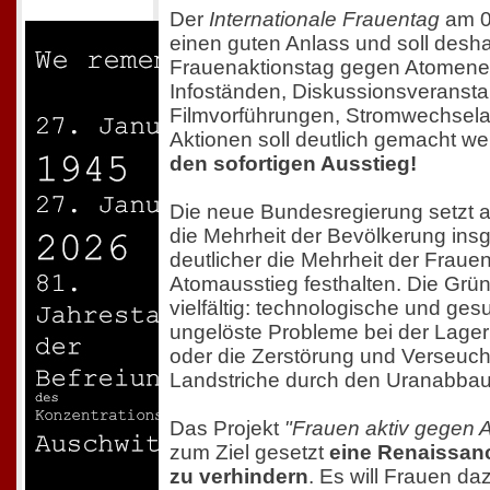
Der
Internationale Frauentag
am 0
einen guten Anlass und soll desh
Frauenaktionstag gegen Atomener
Infoständen, Diskussionsveransta
Filmvorführungen, Stromwechselau
Aktionen soll deutlich gemacht w
den sofortigen Ausstieg!
Die neue Bundesregierung setzt 
die Mehrheit der Bevölkerung ins
deutlicher die Mehrheit der Frauen
Atomausstieg festhalten. Die Grün
vielfältig: technologische und ges
ungelöste Probleme bei der Lage
oder die Zerstörung und Verseuc
Landstriche durch den Uranabbau
Das Projekt
"Frauen aktiv gegen 
zum Ziel gesetzt
eine Renaissan
zu verhindern
. Es will Frauen daz