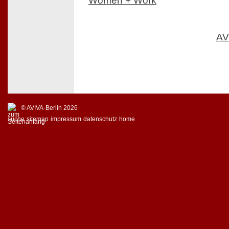
Women + Work
AV
© AVIVA-Berlin 2026
suche
sitemap
impressum
datenschutz
home