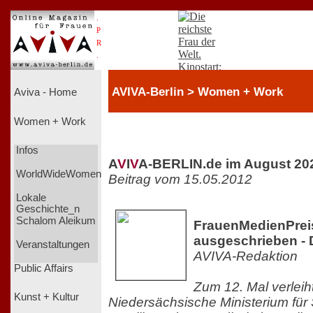
.
P
R
.
AVIVA-Berlin > Women + Work
Aviva - Home
Women + Work
Infos
A
V
I
V
A-BERLIN.de im August 20
WorldWideWomen
Beitrag vom 15.05.2012
Lokale
Geschichte_n
Schalom Aleikum
FrauenMedienPrei
ausgeschrieben - D
Veranstaltungen
AVIVA-Redaktion
Public Affairs
Zum 12. Mal verleih
Kunst + Kultur
Niedersächsische Ministerium für 