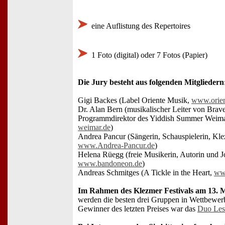
eine Auflistung des Repertoires
1 Foto (digital) oder 7 Fotos (Papier)
Die Jury besteht aus folgenden Mitgliedern
Gigi Backes (Label Oriente Musik,
www.orien
Dr. Alan Bern (musikalischer Leiter von Brav
Programmdirektor des Yiddish Summer Weima
weimar.de
)
Andrea Pancur (Sängerin, Schauspielerin, Klez
www.Andrea-Pancur.de
)
Helena Rüegg (freie Musikerin, Autorin und Jo
www.bandoneon.de
)
Andreas Schmitges (A Tickle in the Heart,
ww
Im Rahmen des Klezmer Festivals am 13. 
werden die besten drei Gruppen in Wettbewerb
Gewinner des letzten Preises war das
Duo Les