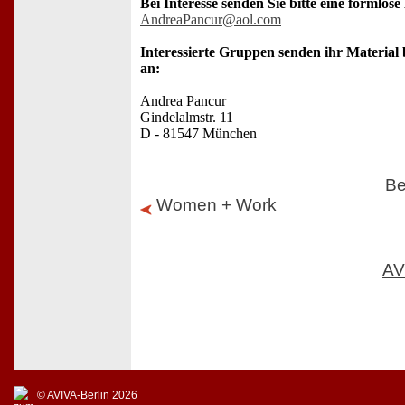
Bei Interesse senden Sie bitte eine formlos
AndreaPancur@aol.com
Interessierte Gruppen senden ihr Material
an:
Andrea Pancur
Gindelalmstr. 11
D - 81547 München
Be
Women + Work
AV
© AVIVA-Berlin 2026