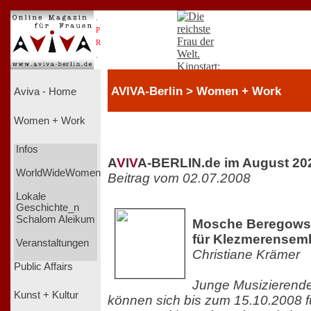
.
P
R
.
AVIVA-Berlin > Women + Work
Aviva - Home
Women + Work
Infos
A
V
I
V
A-BERLIN.de im August 20
WorldWideWomen
Beitrag vom 02.07.2008
Lokale
Geschichte_n
Schalom Aleikum
Mosche Beregows
für Klezmerensem
Veranstaltungen
Christiane Krämer
Public Affairs
Junge Musizierende
Kunst + Kultur
können sich bis zum 15.10.2008 