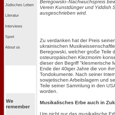
Beregowski–Nachwuchspreis bew
Jüdisches Leben
Verein Kunstdünger und Yiddish
ausgeschrieben wird.
Literatur
Interviews
Sport
Zu verdanken hat der Preis sei
ukrainischen Musikwissenschaftl
About us
Beregowski, welcher große Teile 
osteuropäischen Klezmorim konser
dieser den Begriff "klesmerische 
Ende der 40iger Jahre die von i
Tondokumente. Nach seiner Intern
sowjetischen Arbeitslagern und s
Teile seiner Sammlung in den USA 
worden.
We
Musikalisches Erbe auch in Zuk
remember
Um nicht nur das musikalische Erb