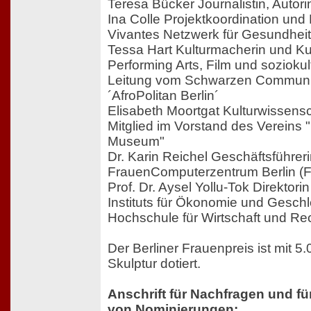
Teresa Bücker Journalistin, Autori
Ina Colle Projektkoordination und
Vivantes Netzwerk für Gesundhe
Tessa Hart Kulturmacherin und Kul
Performing Arts, Film und soziokul
Leitung vom Schwarzen Communit
´AfroPolitan Berlin´
Elisabeth Moortgat Kulturwissensc
Mitglied im Vorstand des Vereins
Museum"
Dr. Karin Reichel Geschäftsführer
FrauenComputerzentrum Berlin (F
Prof. Dr. Aysel Yollu-Tok Direktorin 
Instituts für Ökonomie und Gesch
Hochschule für Wirtschaft und R
Der Berliner Frauenpreis ist mit 5
Skulptur dotiert.
Anschrift für Nachfragen und fü
von Nominierungen: