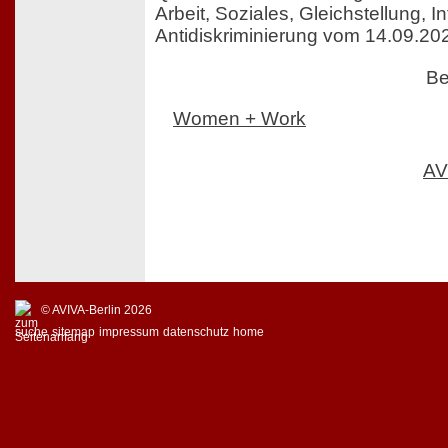
Arbeit, Soziales, Gleichstellung, In
Antidiskriminierung vom 14.09.20
Be
Women + Work
AV
© AVIVA-Berlin 2026
suche
sitemap
impressum
datenschutz
home