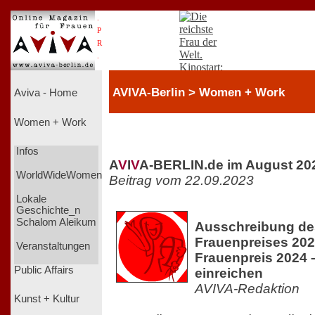
.
P
R
.
AVIVA-Berlin > Women + Work
Aviva - Home
Women + Work
Infos
A
V
I
V
A-BERLIN.de im August 20
WorldWideWomen
Beitrag vom 22.09.2023
Lokale
Geschichte_n
Schalom Aleikum
Ausschreibung des
Frauenpreises 2024
Veranstaltungen
Frauenpreis 2024 –
Public Affairs
einreichen
AVIVA-Redaktion
Kunst + Kultur