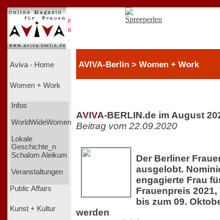
.
P
R
.
AVIVA-Berlin > Women + Work
Aviva - Home
Women + Work
Infos
A
V
I
V
A-BERLIN.de im August 20
WorldWideWomen
Beitrag vom 22.09.2020
Lokale
Geschichte_n
Schalom Aleikum
Der Berliner Fraue
ausgelobt. Nomini
Veranstaltungen
engagierte Frau fü
Public Affairs
Frauenpreis 2021,
bis zum 09. Oktobe
Kunst + Kultur
werden