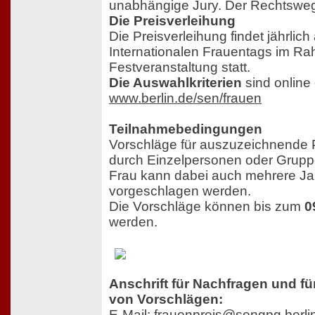
unabhängige Jury. Der Rechtsweg
Die Preisverleihung
Die Preisverleihung findet jährlich
Internationalen Frauentags im Ra
Festveranstaltung statt.
Die Auswahlkriterien
sind online
www.berlin.de/sen/frauen
Teilnahmebedingungen
Vorschläge für auszuzeichnende
durch Einzelpersonen oder Gruppe
Frau kann dabei auch mehrere Ja
vorgeschlagen werden.
Die Vorschläge können bis zum
0
werden.
Anschrift für Nachfragen und fü
von Vorschlägen:
E-Mail:
frauenpreis@sengpg.berli