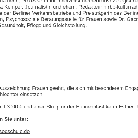
ftlerin, Professorin für medizinische/medizinsoziologische
 Kemper, Journalistin und ehem. Redakteurin rbb-kulturradio
 der Berliner Verkehrsbetriebe und Preisträgerin des Berlin
in, Psychosoziale Beratungsstelle für Frauen sowie Dr. Gabr
Gesundheit, Pflege und Gleichstellung.
 Auszeichnung Frauen geehrt, die sich mit besonderem Enga
hlechter einsetzen.
mit 3000 € und einer Skulptur der Bühnenplastikerin Esther J
n Sie unter:
eeschule.de