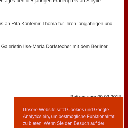
entages den diesjährigen Frauenpreis an Sibylle
is an Rita Kantemir-Thomä für ihren langjährigen und
Galeristin Ilse-Maria Dorfstecher mit dem Berliner
Beitrag vom 09.03.2018
Unsere Website setzt Cookies und Google
Analytics ein, um bestmögliche Funktionalität
AVIVA-Redaktion
zu bieten. Wenn Sie den Besuch auf der