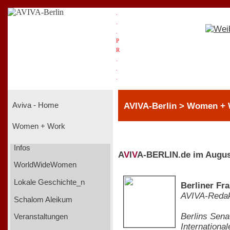
.
.
.
P
R
.
.
.
AVIVA-Berlin > Women +
Aviva - Home
Women + Work
Infos
A
V
I
V
A-BERLIN.de im Augus
WorldWideWomen
Lokale Geschichte_n
Berliner Fra
AVIVA-Redak
Schalom Aleikum
Berlins Sena
Veranstaltungen
Internationa