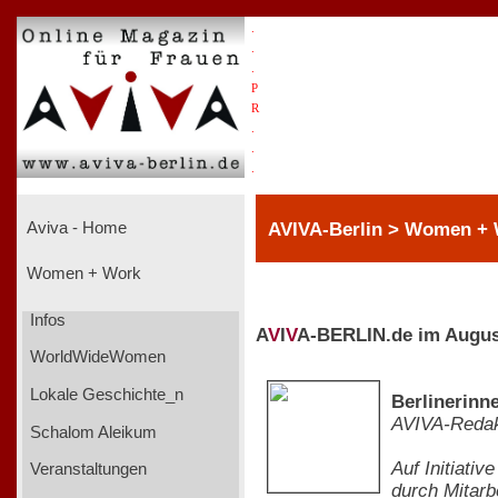
.
.
.
P
R
.
.
.
AVIVA-Berlin > Women +
Aviva - Home
Women + Work
Infos
A
V
I
V
A-BERLIN.de im Augus
WorldWideWomen
Lokale Geschichte_n
Berlinerin
AVIVA-Redak
Schalom Aleikum
Auf Initiati
Veranstaltungen
durch Mitarb