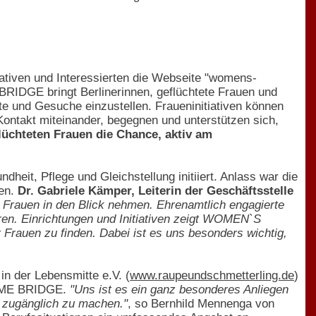
tiven und Interessierten die Webseite "womens-
IDGE bringt Berlinerinnen, geflüchtete Frauen und
te und Gesuche einzustellen. Fraueninitiativen können
Kontakt miteinander, begegnen und unterstützen sich,
hteten Frauen die Chance, aktiv am
heit, Pflege und Gleichstellung initiiert. Anlass war die
hen.
Dr. Gabriele Kämper, Leiterin der Geschäftsstelle
n Frauen in den Blick nehmen. Ehrenamtlich engagierte
ren. Einrichtungen und Initiativen zeigt WOMEN`S
rauen zu finden. Dabei ist es uns besonders wichtig,
in der Lebensmitte e.V. (
www.raupeundschmetterling.de
)
COME BRIDGE.
"Uns ist es ein ganz besonderes Anliegen
d zugänglich zu machen."
, so Bernhild Mennenga von