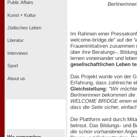
Public Affairs
Berlinerinne
Kunst + Kultur
Jüdisches Leben
Im Rahmen einer Pressekonfe
welcome-bridge.de" auf der
Literatur
Fraueninitiativen zusammen u
über ihre Beratungs-, Bildun
Interviews
lernen voneinander und lebe
gesellschaftlichen Leben t
Sport
Das Projekt wurde von der Ges
About us
Erfahrung, dass zahlreiche e
Gleichstellung:
"Wir möchte
Berlinerinnen bekommen die M
WELCOME BRIDGE einen einfac
dass die Seite sicher, einfac
Die Plattform wird durch Mit
betreut. Das Bildungs- un
die schon vorhandenen Angebo