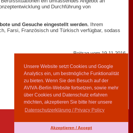
d Berufssituationen ein umfassendes Angebot an
 Konzeptentwicklung und Durchführung von
ote und Gesuche eingestellt werden.
Ihrem
ch, Farsi, Französisch und Türkisch verfügbar, sodass
Beitrag vom 19.11.2016
Unsere Website setzt Cookies und Google
Analytics ein, um bestmögliche Funktionalität
AVIVA-Redaktion
zu bieten. Wenn Sie den Besuch auf der
AVIVA-Berlin-Website fortsetzen, sowie mehr
Teilen
über Cookies und Datenschutz erfahren
möchten, akzeptieren Sie bitte hier unsere
Datenschutzerklärung / Privacy Policy
Akzeptieren / Accept