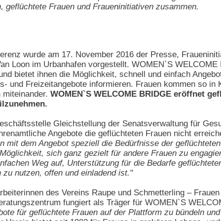
n, geflüchtete Frauen und Fraueninitiativen zusammen.
renz wurde am 17. November 2016 der Presse, Fraueninitia
 Van Loon im Urbanhafen vorgestellt. WOMEN`S WELCOME BR
nd bietet ihnen die Möglichkeit, schnell und einfach Angebo
gs- und Freizeitangebote informieren. Frauen kommen so in 
n miteinander.
WOMEN`S WELCOME BRIDGE eröffnet geflüc
eilzunehmen.
chäftsstelle Gleichstellung der Senatsverwaltung für Gesund
hrenamtliche Angebote die geflüchteten Frauen nicht erreic
n mit dem Angebot speziell die Bedürfnisse der geflüchtete
öglichkeit, sich ganz gezielt für andere Frauen zu engagie
hen Weg auf, Unterstützung für die Bedarfe geflüchteter F
h zu nutzen, offen und einladend ist."
arbeiterinnen des Vereins Raupe und Schmetterling – Frauen 
d Beratungszentrum fungiert als Träger für WOMEN`S WEL
te für geflüchtete Frauen auf der Plattform zu bündeln un