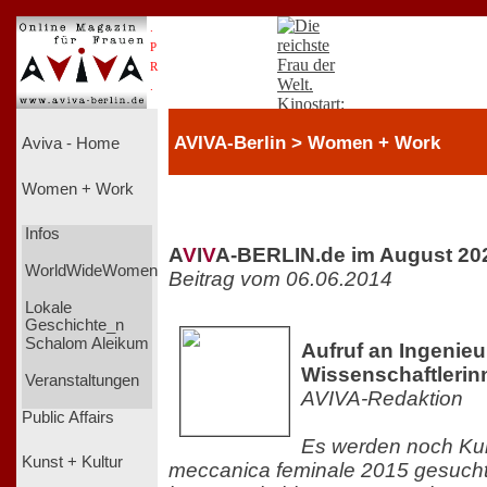
.
P
R
.
AVIVA-Berlin > Women + Work
Aviva - Home
Women + Work
Infos
A
V
I
V
A-BERLIN.de im August 20
WorldWideWomen
Beitrag vom 06.06.2014
Lokale
Geschichte_n
Schalom Aleikum
Aufruf an Ingenie
Wissenschaftlerin
Veranstaltungen
AVIVA-Redaktion
Public Affairs
Es werden noch Kur
Kunst + Kultur
meccanica feminale 2015 gesucht