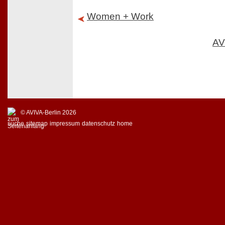
Women + Work
AV
© AVIVA-Berlin 2026
suche
sitemap
impressum
datenschutz
home