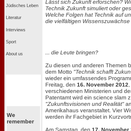
Lässt sich Zukunft erforschen? Wi
Jüdisches Leben
Technik Zukunft simuliert oder ge
Welche Folgen hat Technik auf un
Literatur
die vielfältigen Wissenszuwächse u
Interviews
Sport
... die Leute bringen?
About us
Zu diesen und anderen Themen bie
dem Motto
"Technik schafft Zukunf
wieder ein umfassendes Program
Freitag, den
16. November 2012
,
verschiedenen Ministerien und d
Patentamt wird ein science slam
"Zukunftsvisionen und Realität"
am
Amerikahaus veranstaltet. Vier W
We
werden ihr Fachgebiet in Kurzvort
remember
Am Samstag, den
17. November