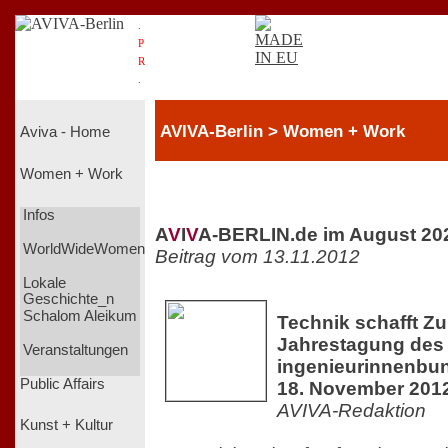
.
P
R
.
AVIVA-Berlin > Women + Work
Aviva - Home
Women + Work
Infos
A
V
I
V
A-BERLIN.de im August 20
WorldWideWomen
Beitrag vom 13.11.2012
Lokale
Geschichte_n
Schalom Aleikum
Technik schafft Zu
Jahrestagung des
Veranstaltungen
ingenieurinnenbun
Public Affairs
18. November 2012
AVIVA-Redaktion
Kunst + Kultur