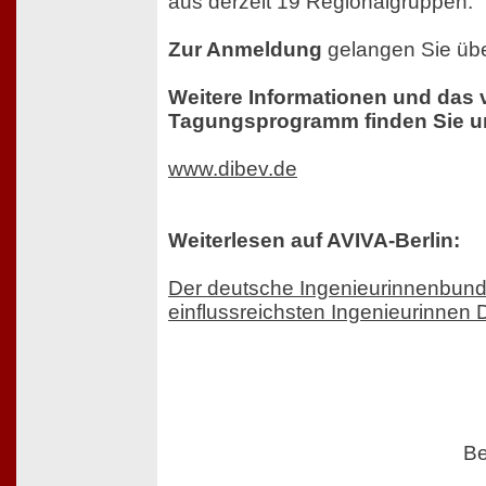
aus derzeit 19 Regionalgruppen.
Zur Anmeldung
gelangen Sie üb
Weitere Informationen und das 
Tagungsprogramm finden Sie un
www.dibev.de
Weiterlesen auf AVIVA-Berlin:
Der deutsche Ingenieurinnenbund 
einflussreichsten Ingenieurinnen
Be