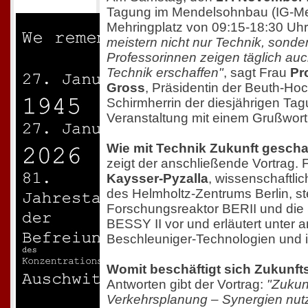
Tagung im Mendelsohnbau (IG-Me
Mehringplatz von 09:15-18:30 Uhr 
meistern nicht nur Technik, sonde
Professorinnen zeigen täglich au
Technik erschaffen"
, sagt Frau
Pr
Gross
, Präsidentin der Beuth-Ho
Schirmherrin der diesjährigen Tag
Veranstaltung mit einem Grußwort 
Wie mit Technik Zukunft gesch
zeigt der anschließende Vortrag.
Kaysser-Pyzalla
, wissenschaftli
des Helmholtz-Zentrums Berlin, st
Forschungsreaktor BERII und die
BESSY II vor und erläutert unter
Beschleuniger-Technologien und 
Womit beschäftigt sich Zukunf
Antworten gibt der Vortrag:
"Zukun
Verkehrsplanung – Synergien nut