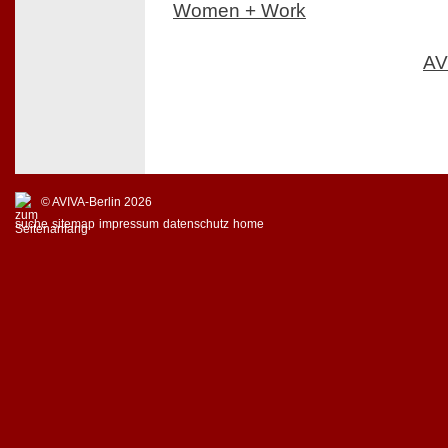
Women + Work
AV
© AVIVA-Berlin 2026
suche
sitemap
impressum
datenschutz
home