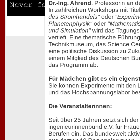
Dr.-Ing. Ahrend
, Professorin an d
In zahlreichen Workshops mit Tite
des Stromhandels"
oder
"Experim
Planetenphysik"
oder
"Mathematis
und Simulation"
wird das Tagungs
vertieft. Eine thematische Führu
Technikmuseum, das Science Cen
eine politische Diskussion zu Zuk
einem Mitglied des Deutschen B
das Programm ab.
Für Mädchen gibt es ein eigen
Sie können Experimente mit den L
und das Hochspannungslabor be
Die Veranstalterinnen:
Seit über 25 Jahren setzt sich de
ingenieurinnenbund e.V. für Fraue
Berufen ein. Das bundesweit akti