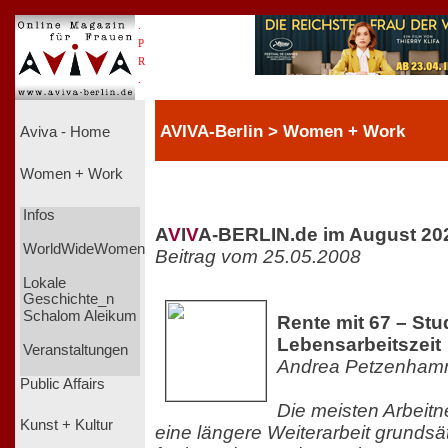
.
P
R
.
AVIVA-Berlin > Women + Work
Aviva - Home
Women + Work
Infos
A
V
I
V
A-BERLIN.de im August 20
WorldWideWomen
Beitrag vom 25.05.2008
Lokale
Geschichte_n
Schalom Aleikum
Rente mit 67 – Stu
Lebensarbeitszeit
Veranstaltungen
Andrea Petzenham
Public Affairs
Die meisten Arbeit
Kunst + Kultur
eine längere Weiterarbeit grundsät