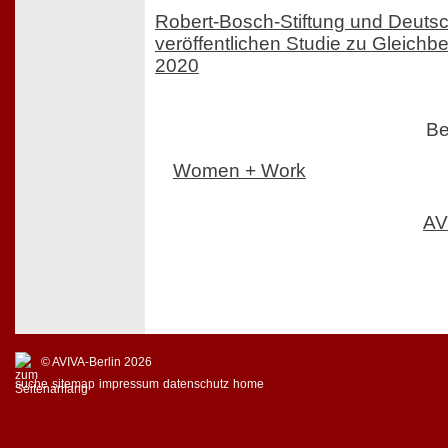
Robert-Bosch-Stiftung und Deuts
veröffentlichen Studie zu Gleichb
2020
Be
Women + Work
AV
© AVIVA-Berlin 2026
suche
sitemap
impressum
datenschutz
home