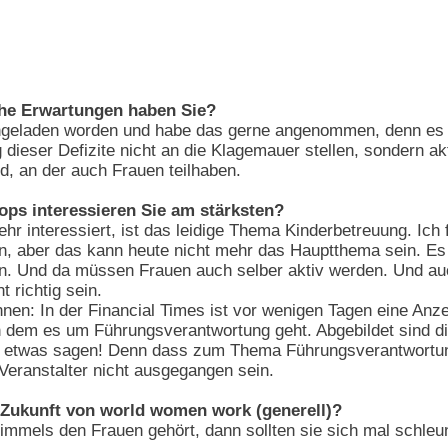
he Erwartungen haben Sie?
eingeladen worden und habe das gerne angenommen, denn es gi
 dieser Defizite nicht an die Klagemauer stellen, sondern a
rd, an der auch Frauen teilhaben.
ps interessieren Sie am stärksten?
hr interessiert, ist das leidige Thema Kinderbetreuung. Ich 
n, aber das kann heute nicht mehr das Hauptthema sein. Es 
. Und da müssen Frauen auch selber aktiv werden. Und auc
 richtig sein.
nennen: In der Financial Times ist vor wenigen Tagen eine An
n dem es um Führungsverantwortung geht. Abgebildet sind d
etwas sagen! Denn dass zum Thema Führungsverantwortung ke
Veranstalter nicht ausgegangen sein.
 Zukunft von world women work (generell)?
immels den Frauen gehört, dann sollten sie sich mal schleu