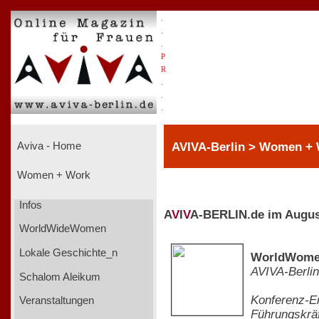
.
.
.
P
R
.
.
.
AVIVA-Berlin > Women +
Aviva - Home
Women + Work
Infos
A
V
I
V
A-BERLIN.de im Augus
WorldWideWomen
Lokale Geschichte_n
WorldWomenW
AVIVA-Berlin
Schalom Aleikum
Konferenz-Er
Veranstaltungen
Führungskrä