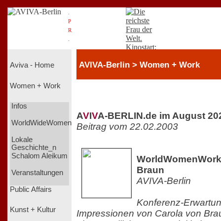
.
P
R
.
AVIVA-Berlin > Women + Work
Aviva - Home
Women + Work
Infos
A
V
I
V
A-BERLIN.de im August 20
WorldWideWomen
Beitrag vom 22.02.2003
Lokale
Geschichte_n
Schalom Aleikum
WorldWomenWork 2
Braun
Veranstaltungen
AVIVA-Berlin
Public Affairs
Konferenz-Erwartun
Kunst + Kultur
Impressionen von Carola von Brau