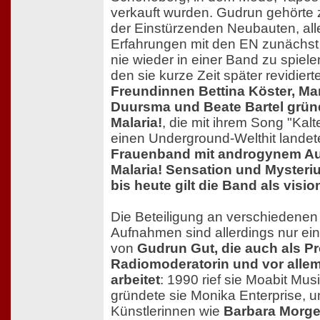
verkauft wurden. Gudrun gehörte 
der Einstürzenden Neubauten, alle
Erfahrungen mit den EN zunächst
nie wieder in einer Band zu spiel
den sie kurze Zeit später revidiert
Freundinnen Bettina Köster, Ma
Duursma und Beate Bartel grü
Malaria!
, die mit ihrem Song "Kal
einen Underground-Welthit lande
Frauenband mit androgynem Au
Malaria! Sensation und Mysteri
bis heute gilt die Band als visio
Die Beteiligung an verschiedenen
Aufnahmen sind allerdings nur ein
von
Gudrun Gut, die auch als P
Radiomoderatorin und vor allem
arbeitet
: 1990 rief sie Moabit Mus
gründete sie Monika Enterprise, u
Künstlerinnen wie
Barbara Morge