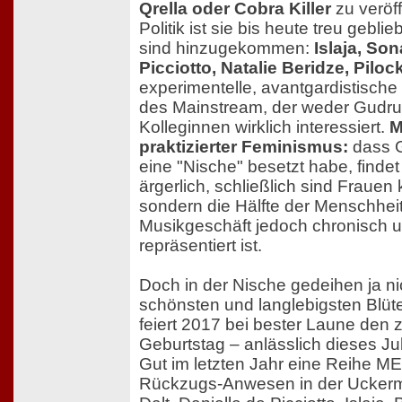
Qrella oder Cobra Killer
zu veröff
Politik ist sie bis heute treu gebli
sind hinzugekommen:
Islaja, Son
Picciotto, Natalie Beridze, Pilo
experimentelle, avantgardistische 
des Mainstream, der weder Gudru
Kolleginnen wirklich interessiert.
M
praktizierter Feminismus:
dass G
eine "Nische" besetzt habe, findet 
ärgerlich, schließlich sind Frauen 
sondern die Hälfte der Menschheit
Musikgeschäft jedoch chronisch u
repräsentiert ist.
Doch in der Nische gedeihen ja nic
schönsten und langlebigsten Blüt
feiert 2017 bei bester Laune den
Geburtstag – anlässlich dieses J
Gut im letzten Jahr eine Reihe ME-
Rückzugs-Anwesen in der Uckerma