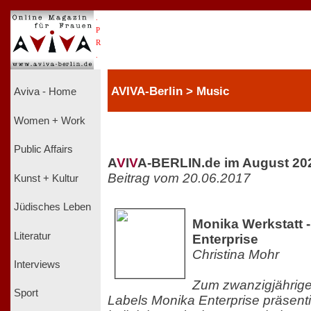
.
P
R
.
AVIVA-Berlin > Music
Aviva - Home
Women + Work
Public Affairs
A
V
I
V
A-BERLIN.de im August 20
Beitrag vom 20.06.2017
Kunst + Kultur
Jüdisches Leben
Monika Werkstatt 
Literatur
Enterprise
Christina Mohr
Interviews
Zum zwanzigjährige
Sport
Labels Monika Enterprise präsent