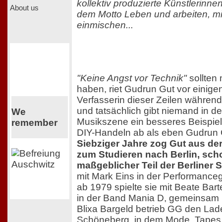
kollektiv produzierte Künstlerinn
About us
dem Motto Leben und arbeiten, m
einmischen...
"Keine Angst vor Technik"
sollten
haben, riet Gudrun Gut vor einige
Verfasserin dieser Zeilen während
und tatsächlich gibt niemand in d
We
Musikszene ein besseres Beispiel
remember
DIY-Handeln ab als eben Gudrun
Siebziger Jahre zog Gut aus de
zum Studieren nach Berlin, sch
maßgeblicher Teil der Berliner S
mit Mark Eins in der Performanceg
ab 1979 spielte sie mit Beate Bart
in der Band Mania D, gemeinsam m
Blixa Bargeld betrieb GG den La
Schöneberg, in dem Mode, Tapes