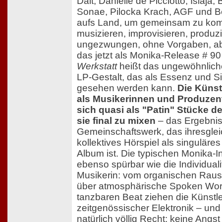
Dalt, Danielle de Picciotto, Islaja
Sonae, Pilocka Krach, AGF und B
aufs Land, um gemeinsam zu kom
musizieren, improvisieren, produzi
ungezwungen, ohne Vorgaben, abe
das jetzt als Monika-Release # 90
Werkstatt
heißt das ungewöhnliche
LP-Gestalt, das als Essenz und S
gesehen werden kann.
Die Künst
als Musikerinnen und Produzen
sich quasi als "Patin" Stücke d
sie final zu mixen
– das Ergebnis 
Gemeinschaftswerk, das ihresglei
kollektives Hörspiel als singuläre
Album ist. Die typischen Monika-I
ebenso spürbar wie die Individuali
Musikerin: vom organischen Raus
über atmosphärische Spoken Wor
tanzbaren Beat ziehen die Künstle
zeitgenössischer Elektronik – un
natürlich völlig Recht: keine Angst