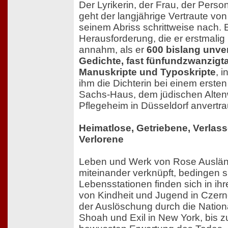
Der Lyrikerin, der Frau, der Pers
geht der langjährige Vertraute vo
seinem Abriss schrittweise nach. 
Herausforderung, die er erstmalig
annahm, als er
600 bislang unver
Gedichte, fast fünfundzwanzigt
Manuskripte und Typoskripte
, i
ihm die Dichterin bei einem ersten 
Sachs-Haus, dem jüdischen Alte
Pflegeheim in Düsseldorf anvertra
Heimatlose, Getriebene, Verlass
Verlorene
Leben und Werk von Rose Ausländ
miteinander verknüpft, bedingen si
Lebensstationen finden sich in ih
von Kindheit und Jugend in Czerno
der Auslöschung durch die Nationa
Shoah und Exil in New York, bis zu