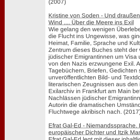
(2007)
Kristine von Soden - Und draußen
Wind .... Über die Meere ins Exil
Wie gelang den wenigen Überleb
die Flucht ins Ungewisse, was gi
Heimat, Familie, Sprache und Kul
Zentrum dieses Buches steht der 
jüdischer Emigrantinnen um Visa u
von den Nazis erzwungene Exil. 
Tagebüchern, Briefen, Gedichten
unveröffentlichten Bild- und Tex
literarischen Zeugnissen aus den
Exilarchiv in Frankfurt am Main be
Nachlässen jüdischer Emigrantinn
Autorin die dramatischen Umständ
Fluchtwege akribisch nach. (2017
Efrat Gal-Ed - Niemandssprache. I
europäischer Dichter und Itzik M
Efrat Gal-Ed legt mit dieser inhaltl