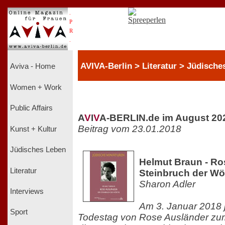
.
P
R
.
AVIVA-Berlin > Literatur > Jüdische
Aviva - Home
Women + Work
Public Affairs
A
V
I
V
A-BERLIN.de im August 20
Beitrag vom 23.01.2018
Kunst + Kultur
Jüdisches Leben
Helmut Braun - Ro
Literatur
Steinbruch der Wö
Sharon Adler
Interviews
Am 3. Januar 2018 j
Sport
Todestag von Rose Ausländer zum