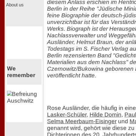
diesem Anlass erschien im Hentri
About us
Berlin in der Reihe "Jüdische Mini
feine Biographie der deutsch-jüdis
unverzichtbar ist für das Verstän
Werks. Biograph ist der Herausgeb
Nachlassverwalter und Weggefäh
Ausländer, Helmut Braun, der anlä
Todestags im S. Fischer Verlag a
Berlin rezensierten Band "Gedicht
Materialien aus dem Nachlass" de
We
Czernowitz/Bukowina geborenen D
remember
veröffentlicht hatte.
Rose Ausländer, die häufig in ei
Lasker-Schüler
,
Hilde Domin
,
Paul
Selma Meerbaum-Eisinger
und
Ma
genannt wird, gehört wie diese z
Dichterinnen des 20. Jahrhundert