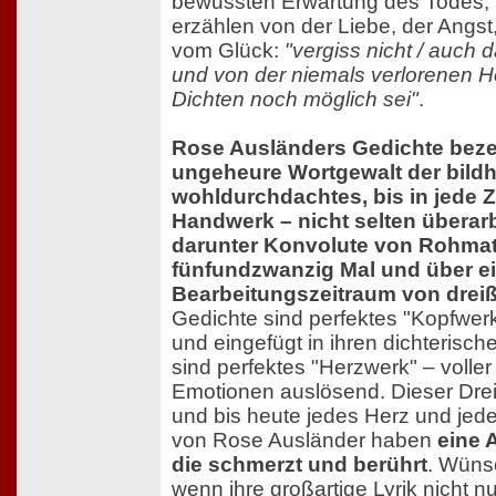
bewussten Erwartung des Todes, 
erzählen von der Liebe, der Angst
vom Glück:
"vergiss nicht / auch 
und von der niemals verlorenen H
Dichten noch möglich sei"
.
Rose Ausländers Gedichte bez
ungeheure Wortgewalt der bildh
wohldurchdachtes, bis in jede Ze
Handwerk – nicht selten überarbe
darunter Konvolute von Rohmate
fünfundzwanzig Mal und über e
Bearbeitungszeitraum von drei
Gedichte sind perfektes "Kopfwerk"
und eingefügt in ihren dichterisc
sind perfektes "Herzwerk" – volle
Emotionen auslösend. Dieser Drei
und bis heute jedes Herz und jede
von Rose Ausländer haben
eine 
die schmerzt und berührt
. Wüns
wenn ihre großartige Lyrik nicht n