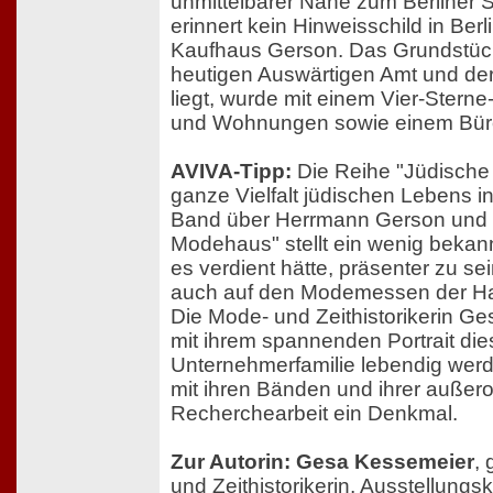
unmittelbarer Nähe zum Berliner 
erinnert kein Hinweisschild in Ber
Kaufhaus Gerson. Das Grundstüc
heutigen Auswärtigen Amt und de
liegt, wurde mit einem Vier-Sterne
und Wohnungen sowie einem Bür
AVIVA-Tipp:
Die Reihe "Jüdische 
ganze Vielfalt jüdischen Lebens i
Band über Herrmann Gerson und "
Modehaus" stellt ein wenig bekan
es verdient hätte, präsenter zu se
auch auf den Modemessen der Ha
Die Mode- und Zeithistorikerin G
mit ihrem spannenden Portrait di
Unternehmerfamilie lebendig werd
mit ihren Bänden und ihrer außero
Recherchearbeit ein Denkmal.
Zur Autorin: Gesa Kessemeier
,
und Zeithistorikerin, Ausstellungs