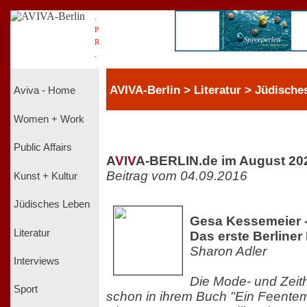
.
P
R
.
AVIVA-Berlin > Literatur > Jüdische
Aviva - Home
Women + Work
Public Affairs
A
V
I
V
A-BERLIN.de im August 20
Beitrag vom 04.09.2016
Kunst + Kultur
Jüdisches Leben
Gesa Kessemeier 
Literatur
Das erste Berline
Sharon Adler
Interviews
Die Mode- und Zeithi
Sport
schon in ihrem Buch "Ein Feente