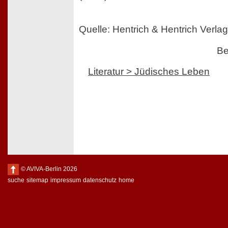
Quelle: Hentrich & Hentrich Verlag
Be
Literatur > Jüdisches Leben
© AVIVA-Berlin 2026
suche
sitemap
impressum
datenschutz
home