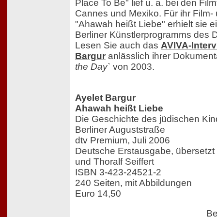
Place To Be" lief u. a. bei den Film
Cannes und Mexiko. Für ihr Film-
"Ahawah heißt Liebe" erhielt sie 
Berliner Künstlerprogramms des
Lesen Sie auch das
AVIVA-Interv
Bargur
anlässlich ihrer Dokument
the Day`
von 2003.
Ayelet Bargur
Ahawah heißt Liebe
Die Geschichte des jüdischen Kin
Berliner Auguststraße
dtv Premium, Juli 2006
Deutsche Erstausgabe, übersetzt 
und Thoralf Seiffert
ISBN 3-423-24521-2
240 Seiten, mit Abbildungen
Euro 14,50
Be