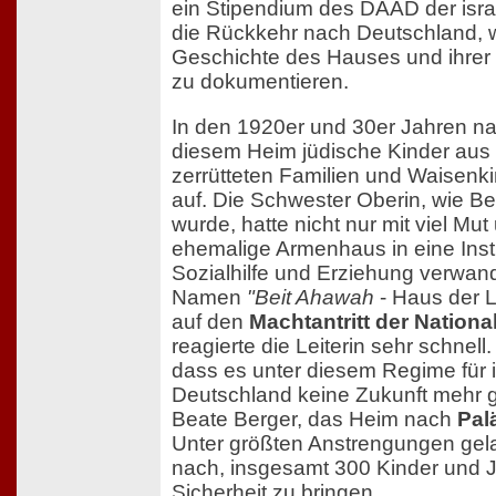
ein Stipendium des DAAD der isra
die Rückkehr nach Deutschland, w
Geschichte des Hauses und ihrer
zu dokumentieren.
In den 1920er und 30er Jahren n
diesem Heim jüdische Kinder aus
zerrütteten Familien und Waisenk
auf. Die Schwester Oberin, wie B
wurde, hatte nicht nur mit viel Mu
ehemalige Armenhaus in eine Insti
Sozialhilfe und Erziehung verwan
Namen
"Beit Ahawah
- Haus der L
auf den
Machtantritt der Nationa
reagierte die Leiterin sehr schnell
dass es unter diesem Regime für i
Deutschland keine Zukunft mehr 
Beate Berger, das Heim nach
Pal
Unter größten Anstrengungen gel
nach, insgesamt 300 Kinder und J
Sicherheit zu bringen.