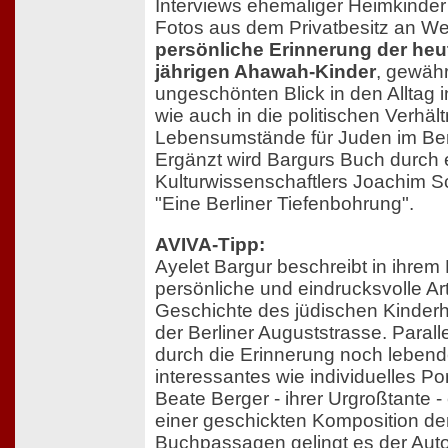
Interviews ehemaliger Heimkinder
Fotos aus dem Privatbesitz an We
persönliche Erinnerung der heute
jährigen Ahawah-Kinder
, gewäh
ungeschönten Blick in den Alltag 
wie auch in die politischen Verhäl
Lebensumstände für Juden im Berl
Ergänzt wird Bargurs Buch durch
Kulturwissenschaftlers Joachim Sc
"Eine Berliner Tiefenbohrung".
AVIVA-Tipp:
Ayelet Bargur beschreibt in ihrem
persönliche und eindrucksvolle Ar
Geschichte des jüdischen Kinder
der Berliner Auguststrasse. Paralle
durch die Erinnerung noch lebend
interessantes wie individuelles Por
Beate Berger - ihrer Urgroßtante - 
einer geschickten Komposition de
Buchpassagen gelingt es der Autor