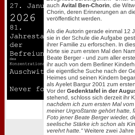
auch
Avital Ben-Chorin
, die Wit
Chorin, deren Erinnerungen an die
veröffentlicht werden.
Als die Autorin gerade einmal 12 
sie in der Schule die Aufgabe gest
ihrer Familie zu erforschen. In
hörte sie zum ersten Mal den Nam
Beate Berger - und zum aller erst
ihr auch von dem Berliner Kinde
die eigentliche Suche nach der G
Heimes und seinen Kindern begann
als Ayelet Bargur 2001 zum ersten
Vor der
Gedenktafel in der Augu
stehend, schloss sich derzeit ihr K
nachdem ich zum ersten Mal vom
meiner Urgroßtante gehört hatte, 
Foto jener Beate Berger wieder, 
seelische Stärke ich schon als K
verehrt hatte."
Weitere zwei Jahre 