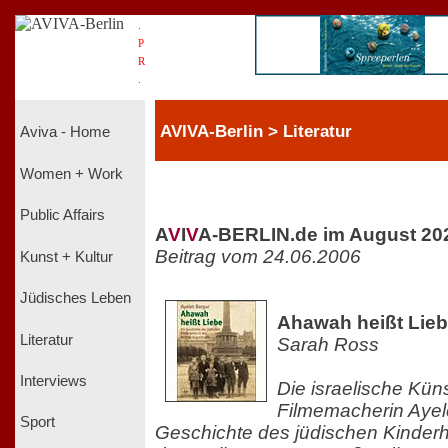
.
P
R
.
AVIVA-Berlin > Literatur
Aviva - Home
Women + Work
Public Affairs
A
V
I
V
A-BERLIN.de im August 20
Beitrag vom 24.06.2006
Kunst + Kultur
Jüdisches Leben
Ahawah heißt Lie
Literatur
Sarah Ross
Interviews
Die israelische Küns
Filmemacherin Ayele
Sport
Geschichte des jüdischen Kinder