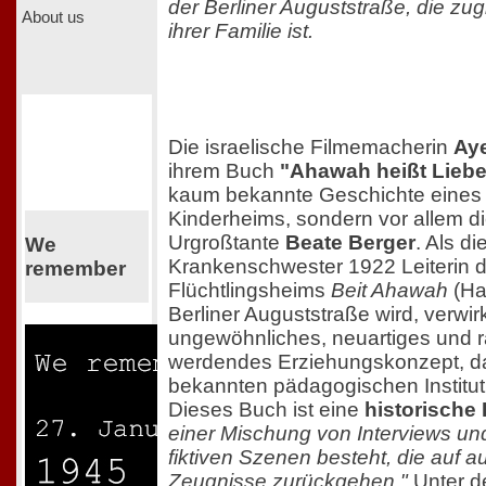
der Berliner Auguststraße, die zu
About us
ihrer Familie ist.
Die israelische Filmemacherin
Aye
ihrem Buch
"Ahawah heißt Liebe
kaum bekannte Geschichte eines B
Kinderheims, sondern vor allem di
Urgroßtante
Beate Berger
. Als d
We
Krankenschwester 1922 Leiterin d
remember
Flüchtlingsheims
Beit Ahawah
(Ha
Berliner Auguststraße wird, verwirkl
ungewöhnliches, neuartiges und 
werdendes Erziehungskonzept, da
bekannten pädagogischen Institut
Dieses Buch ist eine
historische
einer Mischung von Interviews und
fiktiven Szenen besteht, die auf a
Zeugnisse zurückgehen."
Unter de