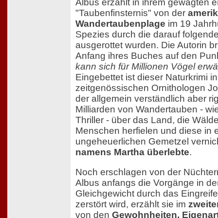
Albus erzählt in ihrem gewagten e
"Taubenfinsternis" von der
ameri
Wandertaubenplage
im 19 Jahrh
Spezies durch die darauf folgen
ausgerottet wurden. Die Autorin br
Anfang ihres Buches auf den Pun
kann sich für Millionen Vögel erw
Eingebettet ist dieser Naturkrimi 
zeitgenössischen Ornithologen 
der allgemein verständlich aber ri
Milliarden von Wandertauben - wie
Thriller - über das Land, die Wälde
Menschen herfielen und diese in 
ungeheuerlichen Gemetzel vernic
namens Martha überlebte
.
Noch erschlagen von der Nüchternh
Albus anfangs die Vorgänge in de
Gleichgewicht durch das Eingrei
zerstört wird, erzählt sie im
zweite
von den
Gewohnheiten, Eigenart