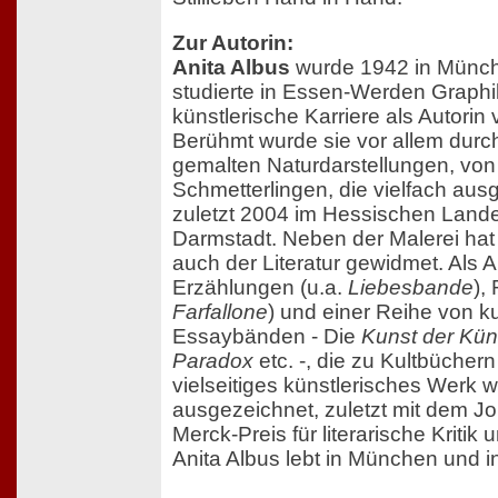
Zur Autorin:
Anita Albus
wurde 1942 in Münch
studierte in Essen-Werden Graphi
künstlerische Karriere als Autorin
Berühmt wurde sie vor allem durch
gemalten Naturdarstellungen, von
Schmetterlingen, die vielfach ausg
zuletzt 2004 im Hessischen La
Darmstadt. Neben der Malerei hat 
auch der Literatur gewidmet. Als A
Erzählungen (u.a.
Liebesbande
),
Farfallone
) und einer Reihe von k
Essaybänden - Die
Kunst der Kün
Paradox
etc. -, die zu Kultbüchern
vielseitiges künstlerisches Werk 
ausgezeichnet, zuletzt mit dem J
Merck-Preis für literarische Kritik
Anita Albus lebt in München und i