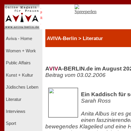
.
P
R
.
AVIVA-Berlin > Literatur
Aviva - Home
Women + Work
Public Affairs
A
V
I
V
A-BERLIN.de im August 20
Beitrag vom 03.02.2006
Kunst + Kultur
Jüdisches Leben
Ein Kaddisch für s
Literatur
Sarah Ross
Interviews
Anita Albus ist es g
einen faszinierenden
Sport
bewegendes Klagelied und eine H