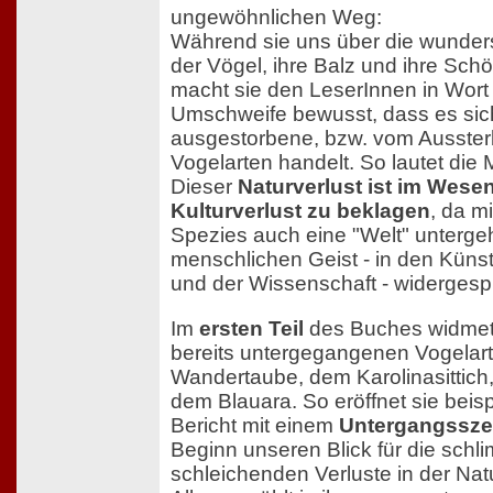
ungewöhnlichen Weg:
Während sie uns über die wunder
der Vögel, ihre Balz und ihre Schön
macht sie den LeserInnen in Wort
Umschweife bewusst, dass es sich
ausgestorbene, bzw. vom Ausster
Vogelarten handelt. So lautet di
Dieser
Naturverlust ist im Wesen
Kulturverlust zu beklagen
, da m
Spezies auch eine "Welt" untergeht
menschlichen Geist - in den Küns
und der Wissenschaft - widergespi
Im
ersten Teil
des Buches widmet 
bereits untergegangenen Vogelart
Wandertaube, dem Karolinasittich
dem Blauara. So eröffnet sie beis
Bericht mit einem
Untergangssze
Beginn unseren Blick für die sch
schleichenden Verluste in der Natu