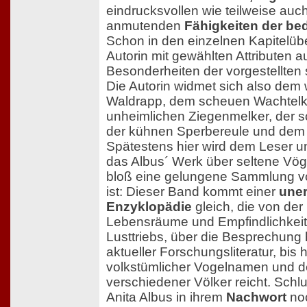
eindrucksvollen wie teilweise au
anmutenden
Fähigkeiten der be
Schon in den einzelnen Kapitelübe
Autorin mit gewählten Attributen au
Besonderheiten der vorgestellten
Die Autorin widmet sich also de
Waldrapp, dem scheuen Wachtelk
unheimlichen Ziegenmelker, der s
der kühnen Sperbereule und dem 
Spätestens hier wird dem Leser un
das Albus´ Werk über seltene Vög
bloß eine gelungene Sammlung 
ist: Dieser Band kommt einer
uner
Enzyklopädie
gleich, die von der
Lebensräume und Empfindlichkeit
Lusttriebs, über die Besprechung 
aktueller Forschungsliteratur, bis h
volkstümlicher Vogelnamen und 
verschiedener Völker reicht. Schlu
Anita Albus in ihrem
Nachwort
noc