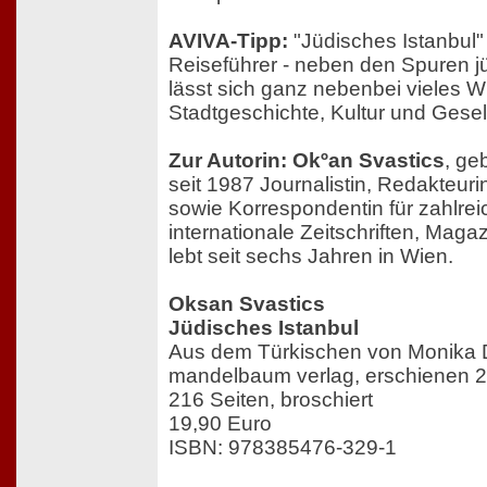
AVIVA-Tipp:
"Jüdisches Istanbul"
Reiseführer - neben den Spuren j
lässt sich ganz nebenbei vieles 
Stadtgeschichte, Kultur und Gesel
Zur Autorin: Okºan Svastics
, ge
seit 1987 Journalistin, Redakteur
sowie Korrespondentin für zahlrei
internationale Zeitschriften, Maga
lebt seit sechs Jahren in Wien.
Oksan Svastics
Jüdisches Istanbul
Aus dem Türkischen von Monika 
mandelbaum verlag, erschienen 
216 Seiten, broschiert
19,90 Euro
ISBN: 978385476-329-1