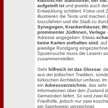
klassischer Stadtführer, der n
aufgeteilt ist
und jeweils auch der
Entwicklung schildert. Fotos und
illustrieren die Texte und machen L
loszufahren und die Stadt zu durch
Synagogen, Krankenhäuser, W
prominenter JüdInnen, Verlage
-
Adresse angegeben. Etwas
schad
keine Karten enthalten sind
, au
jeweilige Rundgang eingezeichnet
Spurensuche muss die Leserin sic
zusammenstellen.
Sehr
hilfreich ist das Glossar
, d
aus der jüdischen Tradition, sond
türkischen Architektur umfasst. I
ein
Adressverzeichnis
, das sehr
Informationen über den Zustand d
Gemeinden liefert. So sind zwei 
Friedhöfe, jedoch nur zwei kosch
ein Sportverein verzeichnet.