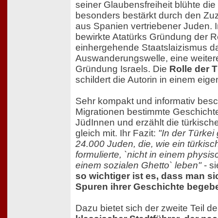
seiner Glaubensfreiheit blühte di
besonders bestärkt durch den Z
aus Spanien vertriebener Juden. 
bewirkte Atatürks Gründung der R
einhergehende Staatslaizismus d
Auswanderungswelle, eine weitere 
Gründung Israels. Die
Rolle der T
schildert die Autorin in einem eige
Sehr kompakt und informativ besch
Migrationen bestimmte Geschichte
JüdInnen und erzählt die türkisch
gleich mit. Ihr Fazit:
"In der Türkei 
24.000 Juden, die, wie ein türkisch
formulierte, `nicht in einem physi
einem sozialen Ghetto` leben"
- si
so wichtiger ist es, dass man si
Spuren ihrer Geschichte begeb
Dazu bietet sich der zweite Teil 