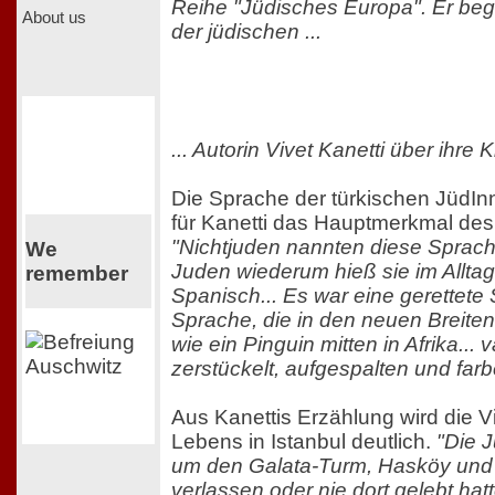
Reihe "Jüdisches Europa". Er beg
About us
der jüdischen ...
... Autorin Vivet Kanetti über ihre K
Die Sprache der türkischen JüdI
für Kanetti das Hauptmerkmal des 
"Nichtjuden nannten diese Sprache
We
Juden wiederum hieß sie im Allta
remember
Spanisch... Es war eine gerettete
Sprache, die in den neuen Breite
wie ein Pinguin mitten in Afrika... 
zerstückelt, aufgespalten und farb
Aus Kanettis Erzählung wird die Vi
Lebens in Istanbul deutlich.
"Die 
um den Galata-Turm, Hasköy und Ba
verlassen oder nie dort gelebt hat