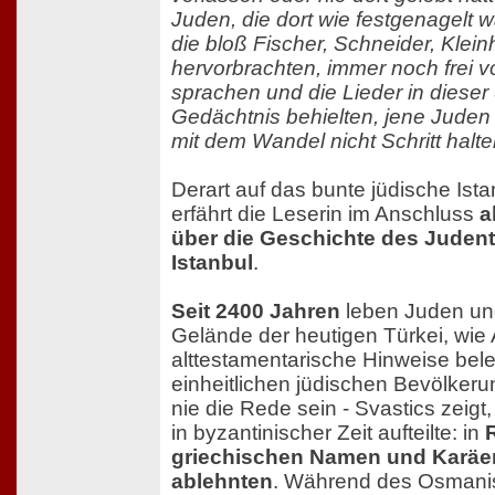
Juden, die dort wie festgenagelt w
die bloß Fischer, Schneider, Klei
hervorbrachten, immer noch frei
sprachen und die Lieder in dieser
Gedächtnis behielten, jene Juden 
mit dem Wandel nicht Schritt halte
Derart auf das bunte jüdische Ist
erfährt die Leserin im Anschluss
a
über die Geschichte des Judent
Istanbul
.
Seit 2400 Jahren
leben Juden un
Gelände der heutigen Türkei, wi
alttestamentarische Hinweise bel
einheitlichen jüdischen Bevölker
nie die Rede sein - Svastics zeigt
in byzantinischer Zeit aufteilte: in
griechischen Namen und Karäer
ablehnten
. Während des Osmani