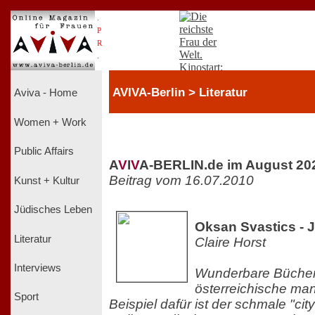
.
P
R
.
AVIVA-Berlin > Literatur
Aviva - Home
Women + Work
Public Affairs
A
V
I
V
A-BERLIN.de im August 20
Beitrag vom 16.07.2010
Kunst + Kultur
Jüdisches Leben
Oksan Svastics - 
Literatur
Claire Horst
Interviews
Wunderbare Bücher 
österreichische ma
Sport
Beispiel dafür ist der schmale "cit