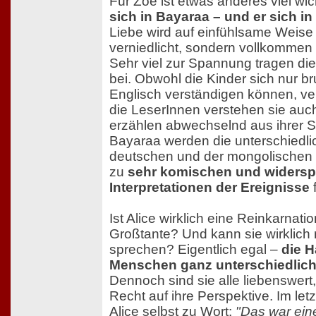
Für Zoe ist etwas anderes viel wic
sich in Bayaraa – und er sich in 
Liebe wird auf einfühlsame Weise 
verniedlicht, sondern vollkomme
Sehr viel zur Spannung tragen di
bei. Obwohl die Kinder sich nur b
Englisch verständigen können, ve
die LeserInnen verstehen sie auc
erzählen abwechselnd aus ihrer S
Bayaraa werden die unterschiedl
deutschen und der mongolischen F
zu
sehr komischen und widersp
Interpretationen der Ereignisse
f
Ist Alice wirklich eine Reinkarnat
Großtante? Und kann sie wirklich 
sprechen? Eigentlich egal –
die H
Menschen ganz unterschiedlich
Dennoch sind sie alle liebenswert
Recht auf ihre Perspektive. Im le
Alice selbst zu Wort:
"Das war ein