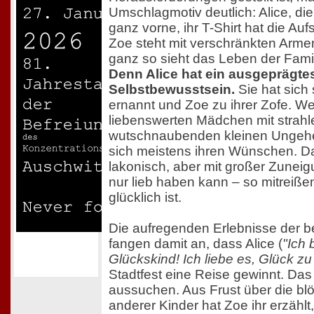
Umschlagmotiv deutlich: Alice, die
ganz vorne, ihr T-Shirt hat die Aufs
Zoe steht mit verschränkten Arme
ganz so sieht das Leben der Fam
Denn Alice hat ein ausgeprägte
Selbstbewusstsein.
Sie hat sich 
ernannt und Zoe zu ihrer Zofe. We
liebenswerten Mädchen mit stra
wutschnaubenden kleinen Ungeheu
sich meistens ihren Wünschen. Da
lakonisch, aber mit großer Zuneig
nur lieb haben kann – so mitreißen
glücklich ist.
Die aufregenden Erlebnisse der 
fangen damit an, dass Alice (
"Ich 
Glückskind! Ich liebe es, Glück z
Stadtfest eine Reise gewinnt. Das Z
aussuchen. Aus Frust über die 
anderer Kinder hat Zoe ihr erzählt, 