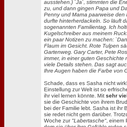
ausstehen.) `Ja`, stimmten die E
zu, und dann gingen Papa und Da
Penny und Mama paarweise den P
durfte hinterherdackeln. So läuft 
sogenannten Familientag. Ich hol
Kugelschreiber aus meinem Ruck
ein paar Notizen zu machen: `Dan
Flaum im Gesicht. Rote Tulpen s
Gartenweg. Gary Carter, Pete Ros
immer, in einer guten Geschichte
viele Details stehen. Das sagt auc
Ihre Augen haben die Farbe von G
Schade, dass es Sasha nicht wirkli
Einstellung zur Welt ist so erfris
ihr viel lernen könnte. Mit
sehr vie
sie die Geschichte von ihrem Brud
bei der Familie lebt. Sasha ist ihr 
sie redet nicht gern darüber. Tro
Woche zur
"Labertasche"
, einem 
dem sie über ihre Gefühle reden so