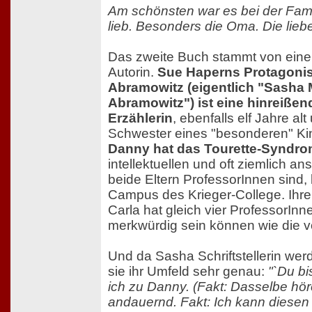
Am schönsten war es bei der Fami
lieb. Besonders die Oma. Die liebe
Das zweite Buch stammt von eine
Autorin.
Sue Haperns Protagonis
Abramowitz (eigentlich "Sasha 
Abramowitz") ist eine hinreißend
Erzählerin
, ebenfalls elf Jahre al
Schwester eines "besonderen" Ki
Danny hat das Tourette-Syndr
intellektuellen und oft ziemlich a
beide Eltern ProfessorInnen sind,
Campus des Krieger-College. Ihre
Carla hat gleich vier ProfessorInn
merkwürdig sein können wie die 
Und da Sasha Schriftstellerin werd
sie ihr Umfeld sehr genau:
"`Du bi
ich zu Danny. (Fakt: Dasselbe hör
andauernd. Fakt: Ich kann diesen 