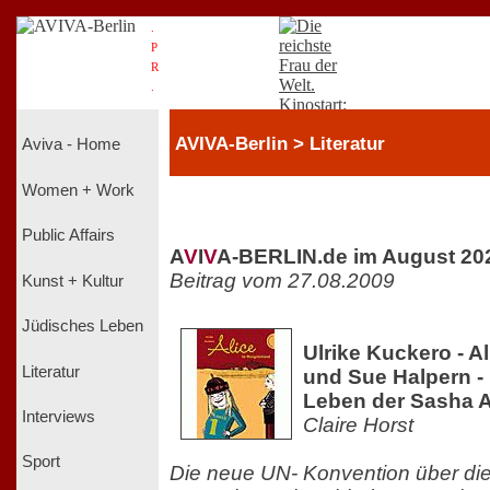
.
P
R
.
AVIVA-Berlin > Literatur
Aviva - Home
Women + Work
Public Affairs
A
V
I
V
A-BERLIN.de im August 20
Beitrag vom 27.08.2009
Kunst + Kultur
Jüdisches Leben
Ulrike Kuckero - A
Literatur
und Sue Halpern -
Leben der Sasha 
Interviews
Claire Horst
Sport
Die neue UN- Konvention über di