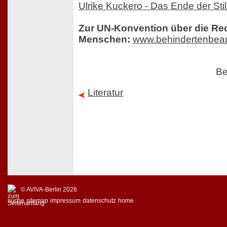
Ulrike Kuckero - Das Ende der Stil
Zur UN-Konvention über die Rec
Menschen:
www.behindertenbeau
Be
Literatur
© AVIVA-Berlin 2026
suche
sitemap
impressum
datenschutz
home