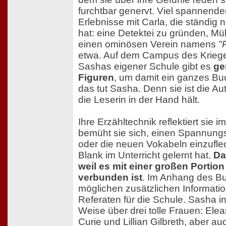
furchtbar genervt. Viel spannender 
Erlebnisse mit Carla, die ständig
hat: eine Detektei zu gründen, Mü
einen ominösen Verein namens
"
etwa. Auf dem Campus des Kriege
Sashas eigener Schule gibt es
ge
Figuren
, um damit ein ganzes Buc
das tut Sasha. Denn sie ist die A
die Leserin in der Hand hält.
Ihre Erzähltechnik reflektiert sie 
bemüht sie sich, einen Spannun
oder die neuen Vokabeln einzuflec
Blank im Unterricht gelernt hat.
Da
weil es mit einer großen Portion
verbunden ist
. Im Anhang des Bu
möglichen zusätzlichen Informati
Referaten für die Schule. Sasha in
Weise über drei tolle Frauen: Ele
Curie und Lillian Gilbreth, aber a