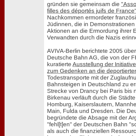
gründen sie gemeinsam die
"Assoc
filles des déportés juifs de France
Nachkommen ermordeter französi
Jüdinnen, die in Demonstrationen 
Aktionen an die Ermordung ihrer E
Verwandten durch die Nazis erinn
AVIVA-Berlin berichtete 2005 übe
Deutsche Bahn AG, die von der FF
kuratierte
Ausstellung der Initiativ
zum Gedenken an die deportierte
Todestransporte mit der Zuglauf
Bahnsteigen in Deutschland zu er
Strecke von Drancy bei Paris bis 
Birkenau verläuft durch die Städt
Homburg, Kaiserslautern, Mannhe
Main, Fulda und Dresden. Die D
begründete die Absage mit der Ar
"fehl[t]en" der Deutschen Bahn "s
als auch die finanziellen Ressour