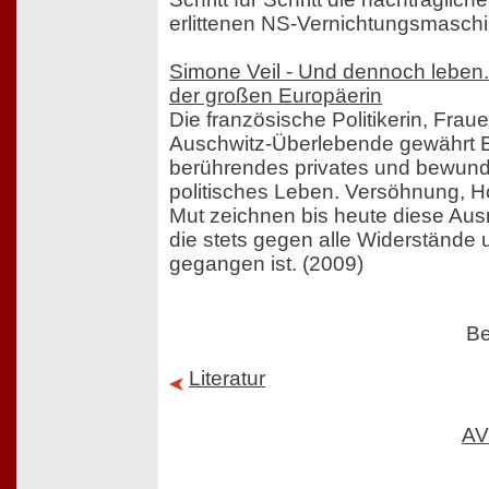
erlittenen NS-Vernichtungsmaschi
Simone Veil - Und dennoch leben.
der großen Europäerin
Die französische Politikerin, Frau
Auschwitz-Überlebende gewährt Ei
berührendes privates und bewun
politisches Leben. Versöhnung, Ho
Mut zeichnen bis heute diese Aus
die stets gegen alle Widerstände 
gegangen ist. (2009)
Be
Literatur
AV