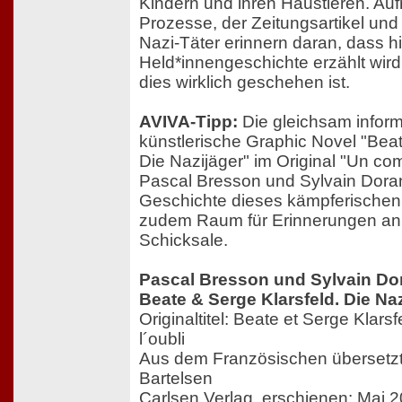
Kindern und ihren Haustieren. A
Prozesse, der Zeitungsartikel und
Nazi-Täter erinnern daran, dass hie
Held*innengeschichte erzählt wird
dies wirklich geschehen ist.
AVIVA-Tipp:
Die gleichsam inform
künstlerische Graphic Novel "Beat
Die Nazijäger" im Original "Un com
Pascal Bresson und Sylvain Doran
Geschichte dieses kämpferischen
zudem Raum für Erinnerungen an i
Schicksale.
Pascal Bresson und Sylvain Do
Beate & Serge Klarsfeld. Die Na
Originaltitel: Beate et Serge Klars
l´oubli
Aus dem Französischen übersetzt
Bartelsen
Carlsen Verlag, erschienen: Mai 