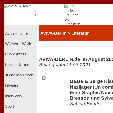
.
P
R
.
AVIVA-Berlin > Literatur
Aviva - Home
Women + Work
Public Affairs
A
V
I
V
A-BERLIN.de im August 20
Beitrag vom 11.06.2021
Kunst + Kultur
Jüdisches Leben
Beate & Serge Klar
Literatur
Nazijäger (Un comb
Eine Graphic Nove
Interviews
Bresson und Sylv
Sabina Everts
Sport