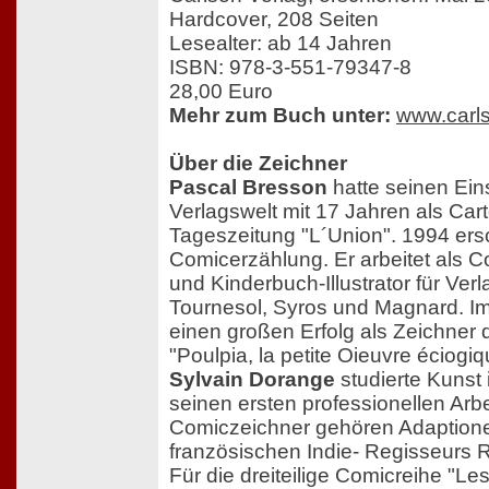
Hardcover, 208 Seiten
Lesealter: ab 14 Jahren
ISBN: 978-3-551-79347-8
28,00 Euro
Mehr zum Buch unter:
www.carl
Über die Zeichner
Pascal Bresson
hatte seinen Eins
Verlagswelt mit 17 Jahren als Carto
Tageszeitung "L´Union". 1994 ers
Comicerzählung. Er arbeitet als 
und Kinderbuch-Illustrator für V
Tournesol, Syros und Magnard. Im
einen großen Erfolg als Zeichner 
"Poulpia, la petite Oieuvre éciogiq
Sylvain Dorange
studierte Kunst 
seinen ersten professionellen Arbe
Comiczeichner gehören Adaption
französischen Indie- Regisseurs 
Für die dreiteilige Comicreihe "L