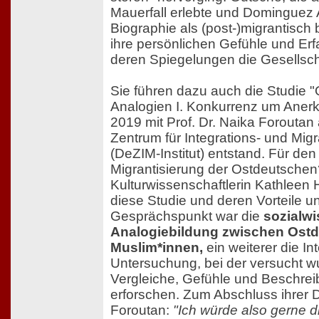
Mauerfall erlebte und Dominguez 
Biographie als (post-)migrantisch
ihre persönlichen Gefühle und Er
deren Spiegelungen die Gesellsch
Sie führen dazu auch die Studie "
Analogien I. Konkurrenz um Anerk
2019 mit Prof. Dr. Naika Forouta
Zentrum für Integrations- und Mig
(DeZIM-Institut) entstand. Für den
Migrantisierung der Ostdeutschen
Kulturwissenschaftlerin Kathleen 
diese Studie und deren Vorteile u
Gesprächspunkt war die
sozialwi
Analogiebildung zwischen Ost
Muslim*innen,
ein weiterer die In
Untersuchung, bei der versucht 
Vergleiche, Gefühle und Beschre
erforschen. Zum Abschluss ihrer 
Foroutan:
"Ich würde also gerne 