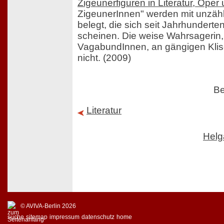
Zigeunerfiguren in Literatur, Oper
ZigeunerInnen" werden mit unzäh
belegt, die sich seit Jahrhundert
scheinen. Die weise Wahrsagerin,
VagabundInnen, an gängigen Kli
nicht. (2009)
Be
Literatur
Helg
© AVIVA-Berlin 2026
suche
sitemap
impressum
datenschutz
home