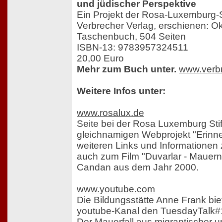
und jüdischer Perspektive
Ein Projekt der Rosa-Luxemburg-S
Verbrecher Verlag, erschienen: O
Taschenbuch, 504 Seiten
ISBN-13: 9783957324511
20,00 Euro
Mehr zum Buch unter.
www.verbr
Weitere Infos unter:
www.rosalux.de
Seite bei der Rosa Luxemburg Sti
gleichnamigen Webprojekt "Erinne
weiteren Links und Informatione
auch zum Film "Duvarlar - Mauern
Candan aus dem Jahr 2000.
www.youtube.com
Die Bildungsstätte Anne Frank bie
youtube-Kanal den TuesdayTalk#17
Der Mauerfall aus migrantischer u