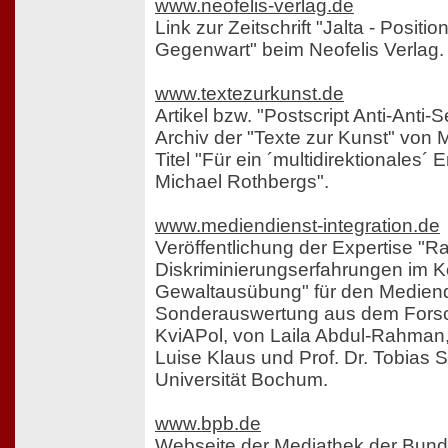
www.neofelis-verlag.de
Link zur Zeitschrift "Jalta - Positi
Gegenwart" beim Neofelis Verlag.
www.textezurkunst.de
Artikel bzw. "Postscript Anti-Anti
Archiv der "Texte zur Kunst" von 
Titel "Für ein ´multidirektionales´ 
Michael Rothbergs".
www.mediendienst-integration.de
Veröffentlichung der Expertise "
Diskriminierungserfahrungen im Ko
Gewaltausübung" für den Mediendi
Sonderauswertung aus dem Forsc
KviAPol, von Laila Abdul-Rahman
Luise Klaus und Prof. Dr. Tobias S
Universität Bochum.
www.bpb.de
Webseite der Mediathek der Bunde