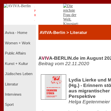
.
P
R
.
AVIVA-Berlin > Literatur
Aviva - Home
Women + Work
Public Affairs
A
V
I
V
A-BERLIN.de im August 20
Beitrag vom 22.11.2020
Kunst + Kultur
Jüdisches Leben
Lydia Lierke und M
Literatur
(Hg.) - Erinnern st
aus migrantischer
Interviews
Perspektive
Helga Egetenmeier
Sport