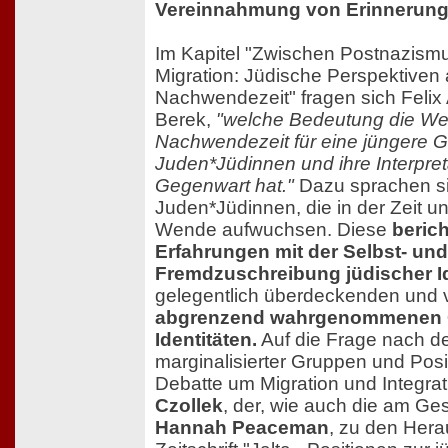
Vereinnahmung von Erinnerun
Im Kapitel "Zwischen Postnazism
Migration: Jüdische Perspektiven
Nachwendezeit" fragen sich Felix
Berek,
"welche Bedeutung die W
Nachwendezeit für eine jüngere G
Juden*Jüdinnen und ihre Interpre
Gegenwart hat."
Dazu sprachen sie
Juden*Jüdinnen, die in der Zeit un
Wende aufwuchsen. Diese
beric
Erfahrungen mit der Selbst- und
Fremdzuschreibung jüdischer Id
gelegentlich überdeckenden und 
abgrenzend wahrgenommenen 
Identitäten.
Auf die Frage nach de
marginalisierter Gruppen und Posi
Debatte um Migration und Integrat
Czollek
, der, wie auch die am Ges
Hannah Peaceman
, zu den Her