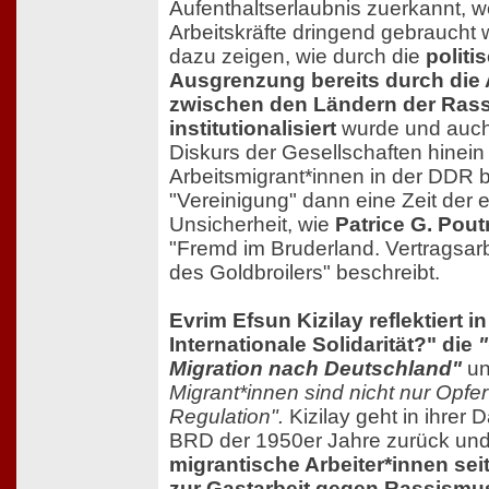
Aufenthaltserlaubnis zuerkannt, we
Arbeitskräfte dringend gebraucht 
dazu zeigen, wie durch die
politi
Ausgrenzung bereits durch d
zwischen den Ländern der Ras
institutionalisiert
wurde und auch
Diskurs der Gesellschaften hinein 
Arbeitsmigrant*innen in der DDR 
"Vereinigung" dann eine Zeit der e
Unsicherheit, wie
Patrice G. Pout
"Fremd im Bruderland. Vertragsar
des Goldbroilers" beschreibt.
Evrim Efsun Kizilay reflektiert i
Internationale Solidarität?" die
"
Migration nach Deutschland"
un
Migrant*innen sind nicht nur Opfer
Regulation".
Kizilay geht in ihrer D
BRD der 1950er Jahre zurück und 
migrantische Arbeiter*innen sei
zur Gastarbeit gegen Rassismu