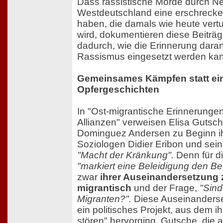
Dass rassistische Morde durch Neo
Westdeutschland eine erschrecke
haben, die damals wie heute vertu
wird, dokumentieren diese Beiträ
dadurch, wie die Erinnerung dara
Rassismus eingesetzt werden ka
Gemeinsames Kämpfen statt ei
Opfergeschichten
In "Ost-migrantische Erinnerunge
Allianzen" verweisen Elisa Gutsc
Dominguez Andersen zu Beginn ih
Soziologen Didier Eribon und sei
"Macht der Kränkung".
Denn für di
"markiert eine Beleidigung den Be
zwar
ihrer Auseinandersetzung 
migrantisch
und der Frage,
"Sin
Migranten?".
Diese Auseinanders
ein politisches Projekt, aus dem ih
stören" hervorging. Gutsche, die