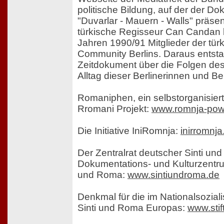
politische Bildung, auf der der Do
"Duvarlar - Mauern - Walls" präsent
türkische Regisseur Can Candan b
Jahren 1990/91 Mitglieder der tü
Community Berlins. Daraus entst
Zeitdokument über die Folgen des
Alltag dieser Berlinerinnen und Ber
Romaniphen, ein selbstorganisiert
Rromani Projekt:
www.romnja-pow
Die Initiative IniRomnja:
inirromnj
Der Zentralrat deutscher Sinti u
Dokumentations- und Kulturzentru
und Roma:
www.sintiundroma.de
Denkmal für die im Nationalsozia
Sinti und Roma Europas:
www.sti