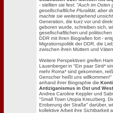
- stellten sie fest:
"Auch im Osten 
gesellschaftliche Pluralität, aber 
machte sie weitestgehend unsicht
Generation, die kurz vor und dire
geboren wurde, schreiben sich, wi
gesellschaftlichen und politischen
DDR mit ihren Biografien fort - en
Migrationspolitik der DDR, die L
zwischen ihren Müttern und Väter
Weitere Perspektiven greifen Ha
Lauenberger in "Ein paar Sinti* s
mehr Roma* sind gekommen, reißt
Genscher heißt uns willkommen!"
anhand ihrer Biographie die
Konti
Antiziganismus in Ost und West
Andrea Caroline Keppler und Sabu
"Small Town Utopia Kreuzberg. D
Eroberung der Straße" darüber, wie
kollektive Arbeit ihre Sichtbarkeit 