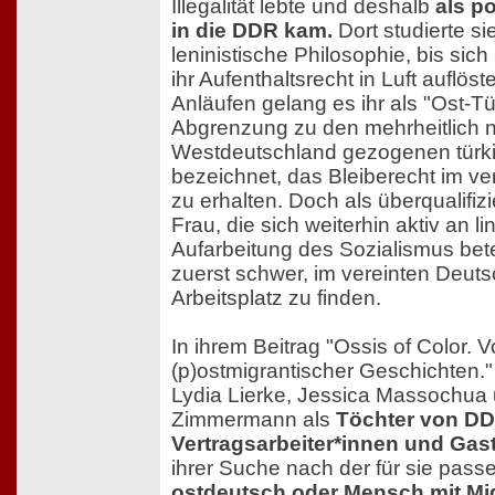
Illegalität lebte und deshalb
als po
in die DDR kam.
Dort studierte si
leninistische Philosophie, bis sic
ihr Aufenthaltsrecht in Luft auflö
Anläufen gelang es ihr als "Ost-Tür
Abgrenzung zu den mehrheitlich 
Westdeutschland gezogenen türki
bezeichnet, das Bleiberecht im v
zu erhalten. Doch als überqualifiz
Frau, die sich weiterhin aktiv an li
Aufarbeitung des Sozialismus betei
zuerst schwer, im vereinten Deut
Arbeitsplatz zu finden.
In ihrem Beitrag "Ossis of Color.
(p)ostmigrantischer Geschichten."
Lydia Lierke, Jessica Massochua
Zimmermann als
Töchter von DD
Vertragsarbeiter*innen und Gas
ihrer Suche nach der für sie pass
ostdeutsch oder Mensch mit Mi