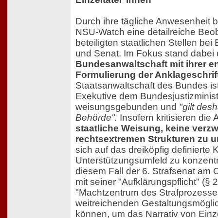
Durch ihre tägliche Anwesenheit 
NSU-Watch eine detailreiche Beo
beteiligten staatlichen Stellen be
und Senat. Im Fokus stand dabei 
Bundesanwaltschaft mit ihrer e
Formulierung der Anklageschrift
Staatsanwaltschaft des Bundes ist 
Exekutive dem Bundesjustizminis
weisungsgebunden und
"gilt desh
Behörde".
Insofern kritisieren die 
staatliche Weisung, keine verz
rechtsextremen Strukturen zu u
sich auf das dreiköpfig definierte 
Unterstützungsumfeld zu konzentri
diesem Fall der 6. Strafsenat am
mit seiner "Aufklärungspflicht" (§ 
"Machtzentrum des Strafprozesse
weitreichenden Gestaltungsmögli
können, um das Narrativ von Einze