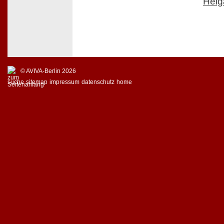
Helg
© AVIVA-Berlin 2026
suche
sitemap
impressum
datenschutz
home