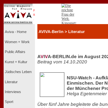
.
P
R
.
AVIVA-Berlin > Literatur
Aviva - Home
Women + Work
Public Affairs
A
V
I
V
A-BERLIN.de im August 20
Beitrag vom 14.10.2020
Kunst + Kultur
Jüdisches Leben
NSU-Watch - Aufkl
Literatur
Einmischen. Der 
der Münchener Pr
Interviews
Helga Egetenmeier
Sport
Über fünf Jahre begleitete die bun