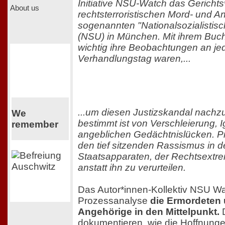
Initiative NSU-Watch das Gerichts
About us
rechtsterroristischen Mord- und A
sogenannten "Nationalsozialistis
(NSU) in München. Mit ihrem Buch
wichtig ihre Beobachtungen an j
Verhandlungstag waren,...
...um diesen Justizskandal nachz
We
bestimmt ist von Verschleierung, 
remember
angeblichen Gedächtnislücken. Pr
den tief sitzenden Rassismus in 
Staatsapparaten, der Rechtsextre
anstatt ihn zu verurteilen.
Das Autor*innen-Kollektiv NSU Wa
Prozessanalyse
die Ermordeten
Angehörige in den Mittelpunkt.
D
dokumentieren, wie die Hoffnunge