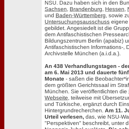
NSU. Dazu haben sich in den Bu
Sachsen
,
Brandenburg
,
Hessen
,
und
Baden-Württemberg
, sowie 
Untersuchungsausschuss
eigene
gebildet. Angesiedelt ist die Grup
dem Antifaschistischen Pressearc
Bildungszentrum Berlin (apabiz) u
Antifaschistischen Informations-,
Archivstelle München (a.i.d.a.).
An 438 Verhandlungstagen - de
am 6. Mai 2013 und dauerte fün
Monate
- saßen die Beobachter*i
dem größten Gerichtssaal im Straf
München. Sie veröffentlichten die
Webseite
, teilweise mit Übersetz
und Türkische, ergänzt durch Ei
Hintergrundrecherchen.
Am 11. J
Urteil verlesen,
das, wie NSU-Wat
"Perspektiven" beschreibt, unte