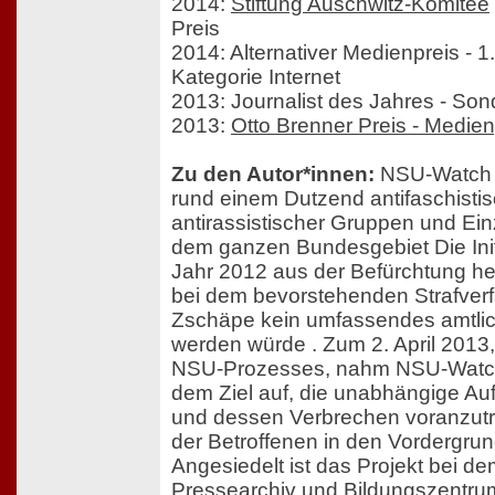
2014:
Stiftung Auschwitz-Komitee
Preis
2014: Alternativer Medienpreis - 1.
Kategorie Internet
2013: Journalist des Jahres - Son
2013:
Otto Brenner Preis - Medien
Zu den Autor*innen:
NSU-Watch i
rund einem Dutzend antifaschisti
antirassistischer Gruppen und Ei
dem ganzen Bundesgebiet Die Initi
Jahr 2012 aus der Befürchtung h
bei dem bevorstehenden Strafver
Zschäpe kein umfassendes amtliche
werden würde . Zum 2. April 2013,
NSU-Prozesses, nahm NSU-Watch 
dem Ziel auf, die unabhängige A
und dessen Verbrechen voranzutr
der Betroffenen in den Vordergrun
Angesiedelt ist das Projekt bei d
Pressearchiv und Bildungszentrum