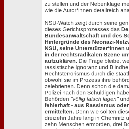
zu stellen und der Nebenklage m
wie die Autor*innen detailreich ana
NSU-Watch zeigt durch seine ge
dieses Gerichtsprozesses das
De
Bundesanwaltschaft und des Se
Hintergründe des Neonazi-Net
NSU, seine Unterstützer*innen 
in der rechtsradikalen Szene u
aufzuklären.
Die Frage bleibe, we
rassistische Ignoranz und Blindh
Rechtsterrorismus durch die staatl
obwohl sie im Prozess ihre behörd
zelebrierten. Denn schon die dam
Polizei nach den Schuldigen habe
Behörden
"völlig falsch lagen"
un
fehlerhaft - aus Rassismus oder
ermittelten.
Denn wie sollten dies
dreizehn Jahre lang in Chemnitz 
zehn Menschen ermorden, drei 