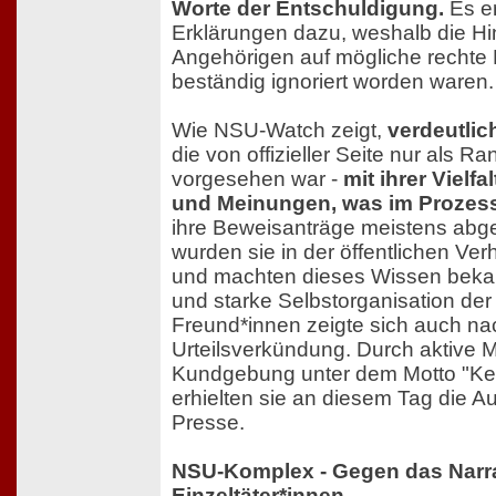
Worte der Entschuldigung.
Es er
Erklärungen dazu, weshalb die H
Angehörigen auf mögliche rechte 
beständig ignoriert worden waren.
Wie NSU-Watch zeigt,
verdeutlic
die von offizieller Seite nur als 
vorgesehen war -
mit ihrer Vielfa
und Meinungen, was im Prozess 
ihre Beweisanträge meistens abg
wurden sie in der öffentlichen Ve
und machten dieses Wissen bekann
und starke Selbstorganisation der
Freund*innen zeigte sich auch na
Urteilsverkündung. Durch aktive 
Kundgebung unter dem Motto "Kei
erhielten sie an diesem Tag die A
Presse.
NSU-Komplex - Gegen das Narra
Einzeltäter*innen