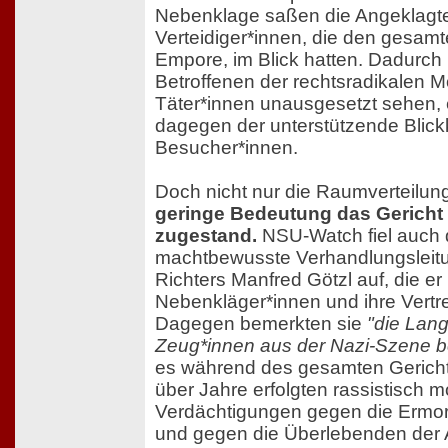
Nebenklage saßen die Angeklagte
Verteidiger*innen, die den gesam
Empore, im Blick hatten. Dadurch
Betroffenen der rechtsradikalen M
Täter*innen unausgesetzt sehen, e
dagegen der unterstützende Blick
Besucher*innen.
Doch nicht nur die Raumverteilung
geringe Bedeutung das Gericht
zugestand.
NSU-Watch fiel auch d
machtbewusste Verhandlungsleit
Richters Manfred Götzl auf, die e
Nebenkläger*innen und ihre Vertre
Dagegen bemerkten sie
"die Lang
Zeug*innen aus der Nazi-Szene b
es während des gesamten Gerichts
über Jahre erfolgten rassistisch m
Verdächtigungen gegen die Ermord
und gegen die Überlebenden der