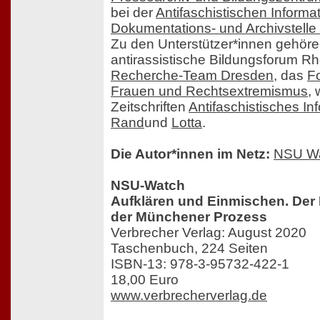
bei der
Antifaschistischen Informat
Dokumentations- und Archivstelle 
Zu den Unterstützer*innen gehör
antirassistische Bildungsforum R
Recherche-Team Dresden
, das
F
Frauen und Rechtsextremismus
, 
Zeitschriften
Antifaschistisches Inf
Rand
und
Lotta
.
Die Autor*innen im Netz:
NSU Wat
NSU-Watch
Aufklären und Einmischen. De
der Münchener Prozess
Verbrecher Verlag: August 2020
Taschenbuch, 224 Seiten
ISBN-13: 978-3-95732-422-1
18,00 Euro
www.verbrecherverlag.de