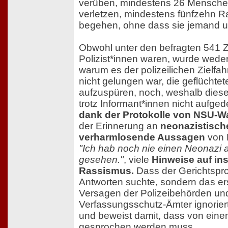
verüben, mindestens 26 Mensche
verletzen, mindestens fünfzehn R
begehen, ohne dass sie jemand unt
Obwohl unter den befragten 541 
Polizist*innen waren, wurde weder
warum es der polizeilichen Zielf
nicht gelungen war, die geflüchte
aufzuspüren, noch, weshalb diese
trotz Informant*innen nicht aufge
dank der Protokolle von NSU-W
der Erinnerung an
neonazistisch
verharmlosende Aussagen
von 
"Ich hab noch nie einen Neonazi 
gesehen."
, viele
Hinweise auf ins
Rassismus.
Dass der Gerichtspr
Antworten suchte, sondern das e
Versagen der Polizeibehörden un
Verfassungsschutz-Ämter ignorier
und beweist damit, dass von eine
gesprochen werden muss.