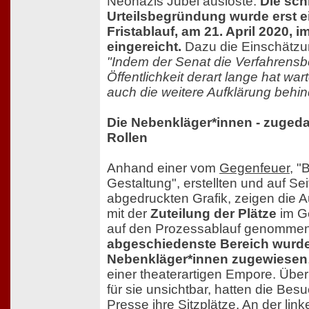
Neonazis Jubel auslöste.
Die schr
Urteilsbegründung wurde erst e
Fristablauf, am 21. April 2020, i
eingereicht.
Dazu die Einschätz
"Indem der Senat die Verfahrensbe
Öffentlichkeit derart lange hat war
auch die weitere Aufklärung behind
Die Nebenkläger*innen - zuged
Rollen
Anhand einer vom
Gegenfeuer
, "
Gestaltung", erstellten und auf S
abgedruckten Grafik, zeigen die A
mit der
Zuteilung der Plätze
im Ge
auf den Prozessablauf genommen
abgeschiedenste Bereich wurd
Nebenkläger*innen zugewiesen
einer theaterartigen Empore. Übe
für sie unsichtbar, hatten die Bes
Presse ihre Sitzplätze. An der link