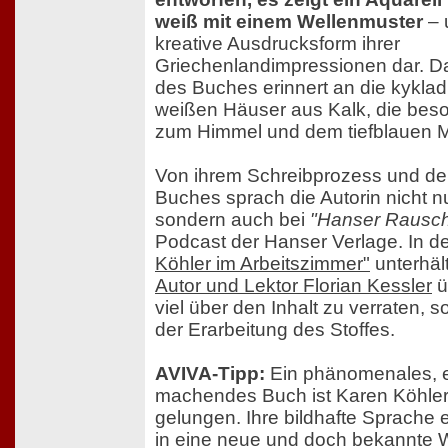
weiß mit einem Wellenmuster
– 
kreative Ausdrucksform ihrer
Griechenlandimpressionen dar. D
des Buches erinnert an die kykladi
weißen Häuser aus Kalk, die beso
zum Himmel und dem tiefblauen M
Von ihrem Schreibprozess und d
Buches sprach die Autorin nicht 
sondern auch bei
"Hanser Rausc
Podcast der Hanser Verlage. In d
Köhler im Arbeitszimmer"
unterhält
Autor und Lektor Florian Kessler
ü
viel über den Inhalt zu verraten, 
der Erarbeitung des Stoffes.
AVIVA-Tipp:
Ein phänomenales, e
machendes Buch ist Karen Köhler m
gelungen. Ihre bildhafte Sprache 
in eine neue und doch bekannte We