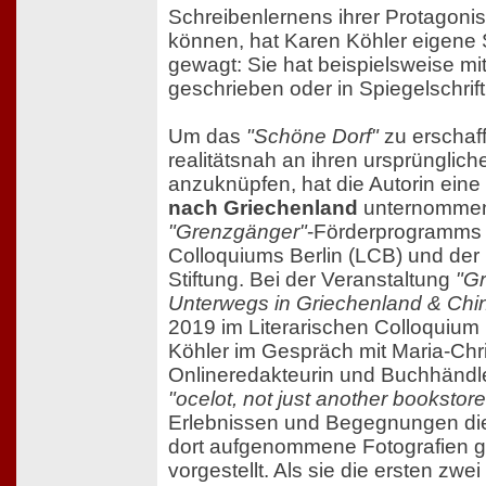
Schreibenlernens ihrer Protagoni
können, hat Karen Köhler eigene
gewagt: Sie hat beispielsweise mi
geschrieben oder in Spiegelschrift
Um das
"Schöne Dorf"
zu erschaf
realitätsnah an ihren ursprünglich
anzuknüpfen, hat die Autorin eine
nach Griechenland
unternommen
"Grenzgänger"
-Förderprogramms 
Colloquiums Berlin (LCB) und der
Stiftung. Bei der Veranstaltung
"G
Unterwegs in Griechenland & Chi
2019 im Literarischen Colloquium 
Köhler im Gespräch mit Maria-Chri
Onlineredakteurin und Buchhändler
"ocelot, not just another bookstore
Erlebnissen und Begegnungen die
dort aufgenommene Fotografien g
vorgestellt. Als sie die ersten zwe