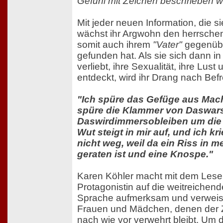
Gefühl mit Zeichen beschrieben 
Mit jeder neuen Information, die si
wächst ihr Argwohn den herrsch
somit auch ihrem
"Vater"
gegenüber
gefunden hat. Als sie sich dann i
verliebt, ihre Sexualität, ihre Lust
entdeckt, wird ihr Drang nach Bef
"Ich spüre das Gefüge aus Mac
spüre die Klammer von Daswa
Daswirdimmersobleiben um die
Wut steigt in mir auf, und ich kr
nicht weg, weil da ein Riss in
geraten ist und eine Knospe."
Karen Köhler macht mit dem Lesen
Protagonistin auf die weitreiche
Sprache aufmerksam und verweist 
Frauen und Mädchen, denen der 
nach wie vor verwehrt bleibt. Um