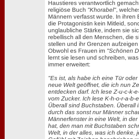
Haustieres verantwortlich gemacht 
religiöse Buch
"Khorabel"
, welch
Männern verfasst wurde. In ihren
die Protagonistin kein Mitleid, son
unglaubliche Stärke, indem sie si
rebellisch all den Menschen, die s
stellen und ihr Grenzen aufzeigen 
Obwohl es Frauen im
"Schönen D
lernt sie lesen und schreiben, was
immer erweitert:
"Es ist, als habe ich eine Tür oder
neue Welt geöffnet, die ich nun 
entdecken darf. Ich lese Z-u-c-k-
vom Zucker. Ich lese K-h-o-r-a-b-e
Überall sind Buchstaben. Überall i
durch das sonst nur Männer scha
Männerfenster in eine Welt, in de
hat, den man mit Buchstaben schr
Welt, in der alles, was ich denke, 