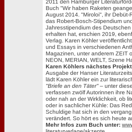
2011 den Hamburger Literaturförde
Buch "Wir haben Raketen geangel
August 2014. "Miroloi", ihr Debüt-
das Robert-Bosch-Stipendium un
Jahresstipendium des Deutschen L
erhalten hat, erschien 2019, eben
Verlag. Karen Köhler veröffentlic
und Essays in verschiedenen Ant
Magazinen, unter anderem ZEIT 
NEON, MERIAN, WELT, Szene Ha
Karen Köhlers nächstes Projekt
Ausgabe der Hanser Literaturzeits
lädt Karen Köhler ein zur literaris
"Briefe an den Täter"
– unter diese
verfassen zwölf Autorinnen ihre Na
oder nah an der Wirklichkeit, ob li
oder in sachlicher Kühle: Das Re
Schuldige hat sich in den vergan
verändert. So hört es sich heute a
Mehr Infos zum Buch unter:
www
literaturverlage/akzente