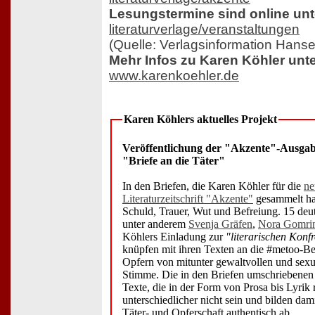
Lesungstermine sind online unt
literaturverlage/veranstaltungen
(Quelle: Verlagsinformation Hanse
Mehr Infos zu Karen Köhler unte
www.karenkoehler.de
Karen Köhlers aktuelles Projekt
Veröffentlichung der "Akzente"-Ausgab
"Briefe an die Täter"
In den Briefen, die Karen Köhler für die
ne
Literaturzeitschrift "Akzente"
gesammelt hat
Schuld, Trauer, Wut und Befreiung. 15 deu
unter anderem
Svenja Gräfen
,
Nora Gomri
Köhlers Einladung zur
"literarischen Konf
knüpfen mit ihren Texten an die #metoo-
Opfern von mitunter gewaltvollen und sexua
Stimme. Die in den Briefen umschriebenen
Texte, die in der Form von Prosa bis Lyrik
unterschiedlicher nicht sein und bilden dami
Täter- und Opferschaft authentisch ab.