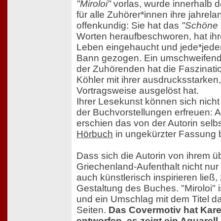
"Miroloi"
vorlas, wurde innerhalb 
für alle Zuhörer*innen ihre jahrel
offenkundig: Sie hat das
"Schöne 
Worten heraufbeschworen, hat ihre
Leben eingehaucht und jede*jede
Bann gezogen. Ein umschweifende
der Zuhörenden hat die Faszinatio
Köhler mit ihrer ausdrucksstarken
Vortragsweise ausgelöst hat.
Ihrer Lesekunst können sich nich
der Buchvorstellungen erfreuen: 
erschien das von der Autorin selb
Hörbuch
in ungekürzter Fassung
Dass sich die Autorin von ihrem ü
Griechenland-Aufenthalt nicht nur 
auch künstlerisch inspirieren ließ
Gestaltung des Buches. "Miroloi" 
und ein Umschlag mit dem Titel da
Seiten.
Das Covermotiv hat Kare
entworfen, es zeigt ein Aquarel