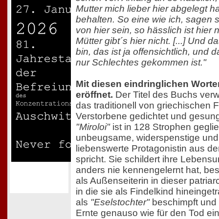
Mutter mich lieber hier abgelegt ha
behalten. So eine wie ich, sagen s
von hier sein, so hässlich ist hier
Mütter gibt´s hier nicht. [...] Und 
bin, das ist ja offensichtlich, und 
nur Schlechtes gekommen ist."
Mit diesen eindringlichen Wort
eröffnet.
Der Titel des Buchs verwe
das traditionell von griechischen 
Verstorbene gedichtet und gesung
"Miroloi"
ist in 128 Strophen geglie
unbeugsame, widerspenstige und g
liebenswerte Protagonistin aus de
spricht. Sie schildert ihre Lebens
anders nie kennengelernt hat, besc
als Außenseiterin in dieser patria
in die sie als Findelkind hineinge
als
"Eselstochter"
beschimpft und 
Ernte genauso wie für den Tod ei