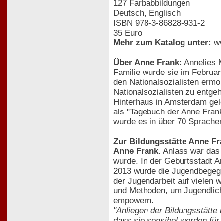
127 Farbabbildungen
Deutsch, Englisch
ISBN 978-3-86828-931-2
35 Euro
Mehr zum Katalog unter:
w
Über Anne Frank:
Annelies 
Familie wurde sie im Februa
den Nationalsozialisten ermo
Nationalsozialisten zu entge
Hinterhaus in Amsterdam gel
als "Tagebuch der Anne Frank
wurde es in über 70 Sprachen
Zur Bildungsstätte Anne Fr
Anne Frank
. Anlass war das
wurde. In der Geburtsstadt 
2013 wurde die Jugendbegeg
der Jugendarbeit auf vielen 
und Methoden, um Jugendlich
empowern.
"Anliegen der Bildungsstätte
dass sie sensibel werden fü