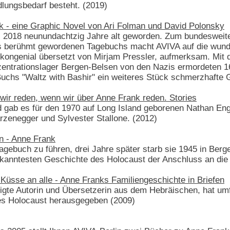
dlungsbedarf besteht. (2019)
 - eine Graphic Novel von Ari Folman und David Polonsky
 2018 neunundachtzig Jahre alt geworden. Zum bundesweit
res berühmt gewordenen Tagebuchs macht AVIVA auf die wunde
ongenial übersetzt von Mirjam Pressler, aufmerksam. Mit d
entrationslager Bergen-Belsen von den Nazis ermordeten 
uchs "Waltz with Bashir" ein weiteres Stück schmerzhafte 
wir reden, wenn wir über Anne Frank reden. Stories
nd gab es für den 1970 auf Long Island geborenen Nathan En
rzenegger und Sylvester Stallone. (2012)
n - Anne Frank
gebuch zu führen, drei Jahre später starb sie 1945 in Berge
ekanntesten Geschichte des Holocaust der Anschluss an die 
Küsse an alle - Anne Franks Familiengeschichte in Briefen
tigte Autorin und Übersetzerin aus dem Hebräischen, hat um
es Holocaust herausgegeben (2009)