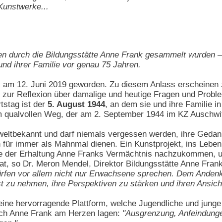
Kunstwerke...
ahren durch die Bildungsstätte Anne Frank gesammelt wurden 
nd ihrer Familie vor genau 75 Jahren.
k am 12. Juni 2019 geworden. Zu diesem Anlass erscheinen
 zur Reflexion über damalige und heutige Fragen und Proble
tstag ist der
5. August 1944
, an dem sie und ihre Familie 
m qualvollen Weg, der am 2. September 1944 im KZ Auschwi
weltbekannt und darf niemals vergessen werden, ihre Gedank
n für immer als Mahnmal dienen. Ein Kunstprojekt, ins Lebe
e der Erhaltung Anne Franks Vermächtnis nachzukommen, um
t, so Dr. Meron Mendel, Direktor Bildungsstätte Anne Frank
ürfen vor allem nicht nur Erwachsene sprechen. Dem Ande
t zu nehmen, ihre Perspektiven zu stärken und ihren Ansich
 eine hervorragende Plattform, welche Jugendliche und ju
uch Anne Frank am Herzen lagen:
"Ausgrenzung, Anfeindung