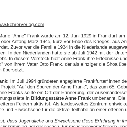
ww.kehrerverlag.com
Marie "Anne" Frank wurde am 12. Juni 1929 in Frankfurt am
r oder Anfang März 1945, kurz vor Ende des Krieges, aus Am
rdet. Zuvor war die Familie 1934 in die Niederlande ausgewa
hen. In den Niederlanden hatte sie ab Juli 1942 mit der Unte
ebt. In diesem Versteck hielt Anne Frank ihre Erlebnisse u
" von ihrem Vater Otto Frank, der als einziger die Shoa über
 übersetzt.
ank:
Im Juli 1994 gründeten engagierte Frankfurter*innen d
 Projekt "Auf den Spuren der Anne Frank", das zum 65. Gebur
Anne Franks sollte ein Ort der Erinnerung, der Auseinander
nungsstätte in
Bildungsstätte Anne Frank
umbenannt. Die N
weiteren Feldern aktiv ist. Als landesweites Zentrum entwick
e und Erwachsene für die aktive Teilhabe an einer offenen 
 ist, dass Jugendliche und Erwachsene diese Erfahrung in ihr
r Diskriminierungsgeschehen, für menschenverachtende Ideol