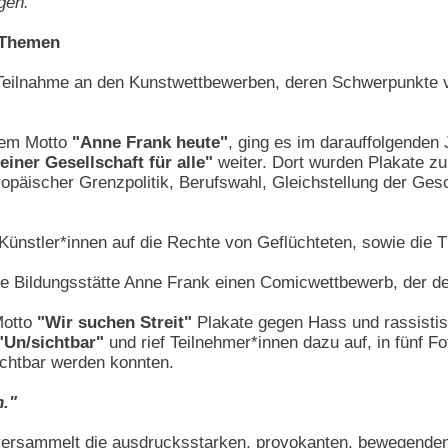
gen."
n Themen
Teilnahme an den Kunstwettbewerben, deren Schwerpunkte v
dem Motto
"Anne Frank heute"
, ging es im darauffolgende
einer Gesellschaft für alle"
weiter. Dort wurden Plakate zu
opäischer Grenzpolitik, Berufswahl, Gleichstellung der Ge
 Künstler*innen auf die Rechte von Geflüchteten, sowie die 
ie Bildungsstätte Anne Frank einen Comicwettbewerb, der de
Motto
"Wir suchen Streit"
Plakate gegen Hass und rassistisc
"Un/sichtbar"
und rief Teilnehmer*innen dazu auf, in fünf F
chtbar werden konnten.
."
versammelt die ausdrucksstarken, provokanten, bewegenden