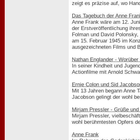
zeigt es präzise auf, wo Han
Das Tagebuch der Anne Frank
Anne Frank wäre am 12. Juni
der Erstveröffentlichung ih
Folman und David Polonsky, k
am 15. Februar 1945 im Konz
ausgezeichneten Films und B
Nathan Englander - Worüber 
In seiner Kindheit und Juge
Actionfilme mit Arnold Schwa
Ernie Colon und Sid Jacobso
Mit 13 Jahren begann Anne Ta
Jacobson gelingt der wohl b
Mirjam Pressler - Grüße und 
Mirjam Pressler, vielbeschäf
wohl berühmtesten Opfers d
Anne Frank