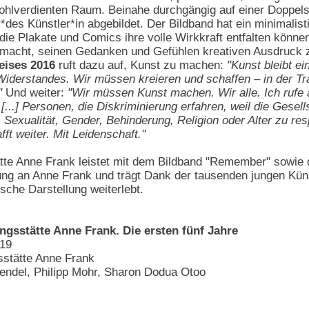
hlverdienten Raum. Beinahe durchgängig auf einer Doppelse
des Künstler*in abgebildet. Der Bildband hat ein minimalis
 die Plakate und Comics ihre volle Wirkkraft entfalten kön
ut macht, seinen Gedanken und Gefühlen kreativen Ausdruck 
eises 2016
ruft dazu auf, Kunst zu machen:
"Kunst bleibt e
derstandes. Wir müssen kreieren und schaffen – in der Trad
"
Und weiter:
"Wir müssen Kunst machen. Wir alle. Ich rufe 
[...] Personen, die Diskriminierung erfahren, weil die Gese
Sexualität, Gender, Behinderung, Religion oder Alter zu res
fft weiter. Mit Leidenschaft."
tte Anne Frank leistet mit dem Bildband "Remember" sowie
ng an Anne Frank und trägt Dank der tausenden jungen Künst
sche Darstellung weiterlebt.
gsstätte Anne Frank. Die ersten fünf Jahre
019
stätte Anne Frank
endel, Philipp Mohr, Sharon Dodua Otoo