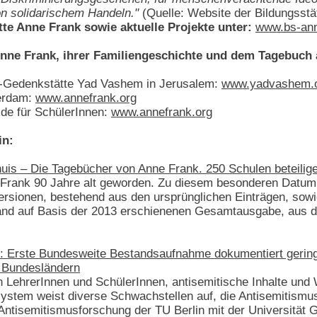
on solidarischem Handeln."
(Quelle: Website der Bildungsstä
tte Anne Frank sowie aktuelle Projekte unter:
www.bs-ann
Anne Frank, ihrer Familiengeschichte und dem Tagebuch
t-Gedenkstätte Yad Vashem in Jerusalem:
www.yadvashem.
erdam:
www.annefrank.org
e für SchülerInnen:
www.annefrank.org
in:
huis – Die Tagebücher von Anne Frank. 250 Schulen beteili
Frank 90 Jahre alt geworden. Zu diesem besonderen Datum h
rsionen, bestehend aus den ursprünglichen Einträgen, sow
and auf Basis der 2013 erschienenen Gesamtausgabe, aus d
le: Erste Bundesweite Bestandsaufnahme dokumentiert geri
 Bundesländern
 LehrerInnen und SchülerInnen, antisemitische Inhalte und 
ystem weist diverse Schwachstellen auf, die Antisemitismu
ntisemitismusforschung der TU Berlin mit der Universität G