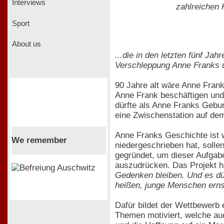
Interviews
zahlreichen 
Sport
About us
...die in den letzten fünf J
Verschleppung Anne Franks u
90 Jahre alt wäre Anne Fran
Anne Frank beschäftigen und
dürfte als Anne Franks Gebur
eine Zwischenstation auf de
Anne Franks Geschichte ist 
We remember
niedergeschrieben hat, solle
gegründet, um dieser Aufgab
auszudrücken. Das Projekt ha
Gedenken bleiben. Und es d
heißen, junge Menschen erns
Dafür bildet der Wettbewerb
Themen motiviert, welche a