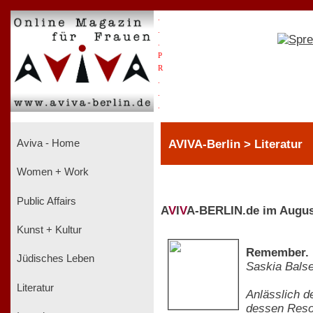
.
.
.
P
R
.
.
.
AVIVA-Berlin > Literatur
Aviva - Home
Women + Work
Public Affairs
A
V
I
V
A-BERLIN.de im Augus
Kunst + Kultur
Remember. K
Jüdisches Leben
Saskia Balse
Literatur
Anlässlich d
dessen Reson