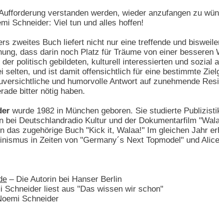
ufforderung verstanden werden, wieder anzufangen zu wünsc
 Schneider: Viel tun und alles hoffen!
s zweites Buch liefert nicht nur eine treffende und biswei
ung, dass darin noch Platz für Träume von einer besseren W
der politisch gebildeten, kulturell interessierten und sozial
 selten, und ist damit offensichtlich für eine bestimmte Zie
uversichtliche und humorvolle Antwort auf zunehmende Resig
rade bitter nötig haben.
der
wurde 1982 in München geboren. Sie studierte Publizisti
in bei Deutschlandradio Kultur und der Dokumentarfilm "Walaa
 das zugehörige Buch "Kick it, Walaa!" Im gleichen Jahr erhi
inismus in Zeiten von "Germany´s Next Topmodel" und Alice 
de
– Die Autorin bei Hanser Berlin
 Schneider liest aus "Das wissen wir schon"
Noemi Schneider