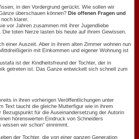
issen, in den Vordergrund gerückt. Wie sollen wir
in Gänze überschauen können?
Die offenen Fragen und
noch klarer.
 sie vor Jahren zusammen mit ihrer Jugendliebe
. Die toten Nerze lasten bis heute auf ihrem Gewissen.
ach einer Auszeit. Aber in ihrem alten Zimmer wohnen nun
er Mittdreißigerin mit Einkommen und eigener Wohnung ist
afa ist der Kindheitsfreund der Tochter, der in
 getreten ist. Das Ganze entwickelt sich schnell zum
eits in ihren vorherigen Veröffentlichungen unter
 Text taucht die gleiche Mutterfigur wie in ihrem
der Bezugspunkt für die Auseinandersetzung der Autorin
einen hörenswerten Eindruck von Schneiders
as wissen wir schon" einnimmt.
Leben der Tochter, die von einer ganzen Generation