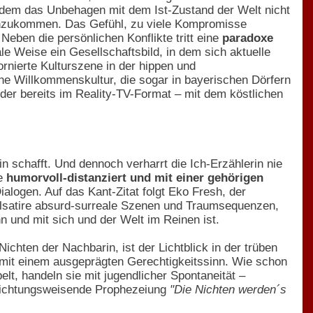
otzdem das Unbehagen mit dem Ist-Zustand der Welt nicht
e anzukommen. Das Gefühl, zu viele Kompromisse
eben die persönlichen Konflikte tritt eine
paradoxe
ale Weise ein Gesellschaftsbild, in dem sich aktuelle
rnierte Kulturszene in der hippen und
ine Willkommenskultur, die sogar in bayerischen Dörfern
 der bereits im Reality-TV-Format – mit dem köstlichen
rin schafft. Und dennoch verharrt die Ich-Erzählerin nie
ie
humorvoll-distanziert und mit einer gehörigen
ialogen. Auf das Kant-Zitat folgt Eko Fresh, der
alsatire absurd-surreale Szenen und Traumsequenzen,
nn und mit sich und der Welt im Reinen ist.
chten der Nachbarin, ist der Lichtblick in der trüben
h mit einem ausgeprägten Gerechtigkeitssinn. Wie schon
elt, handeln sie mit jugendlicher Spontaneität –
e richtungsweisende Prophezeiung
"Die Nichten werden´s