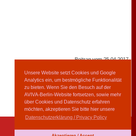
Beitrag vom 25.04.2017
Unsere Website setzt Cookies und Google
Analytics ein, um bestmögliche Funktionalität
AVIVA-Redaktion
zu bieten. Wenn Sie den Besuch auf der
AVIVA-Berlin-Website fortsetzen, sowie mehr
Teilen
über Cookies und Datenschutz erfahren
möchten, akzeptieren Sie bitte hier unsere
Datenschutzerklärung / Privacy Policy
Akzeptieren / Accept