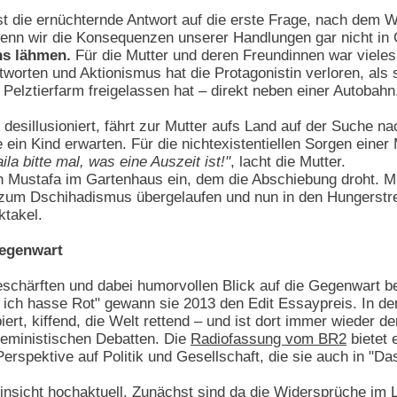
ist die ernüchternde Antwort auf die erste Frage, nach dem W
 wenn wir die Konsequenzen unserer Handlungen gar nicht 
ns lähmen.
Für die Mutter und deren Freundinnen war vieles 
tworten und Aktionismus hat die Protagonistin verloren, als
Pelztierfarm freigelassen hat – direkt neben einer Autobahn
 desillusioniert, fährt zur Mutter aufs Land auf der Suche n
e ein Kind erwarten. Für die nichtexistentiellen Sorgen ein
ila bitte mal, was eine Auszeit ist!"
, lacht die Mutter.
 Mustafa im Gartenhaus ein, dem die Abschiebung droht. Must
um Dschihadismus übergelaufen und nun in den Hungerstreik
ktakel.
Gegenwart
schärften und dabei humorvollen Blick auf die Gegenwart ber
, ich hasse Rot" gewann sie 2013 den Edit Essaypreis. In dem
ert, kiffend, die Welt rettend – und ist dort immer wieder 
feministischen Debatten. Die
Radiofassung vom BR2
bietet 
Perspektive auf Politik und Gesellschaft, die sie auch in "D
insicht hochaktuell. Zunächst sind da die Widersprüche im 