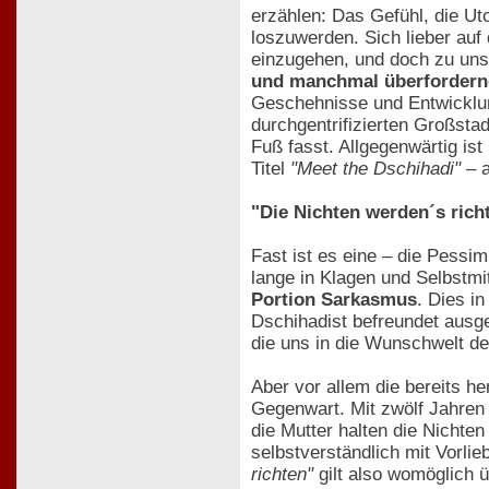
erzählen: Das Gefühl, die Ut
loszuwerden. Sich lieber au
einzugehen, und doch zu unsi
und manchmal überfordern
Geschehnisse und Entwicklung
durchgentrifizierten Großsta
Fuß fasst. Allgegenwärtig is
Titel
"Meet the Dschihadi"
– a
"Die Nichten werden´s rich
Fast ist es eine – die Pessim
lange in Klagen und Selbstmi
Portion Sarkasmus
. Dies i
Dschihadist befreundet ausg
die uns in die Wunschwelt der
Aber vor allem die bereits h
Gegenwart. Mit zwölf Jahren 
die Mutter halten die Nichten
selbstverständlich mit Vorli
richten"
gilt also womöglich 