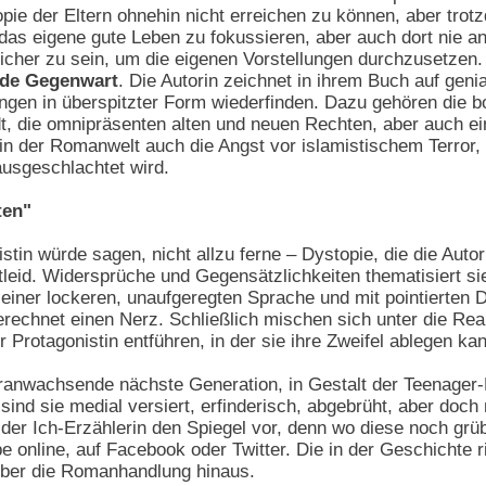
opie der Eltern ohnehin nicht erreichen zu können, aber tr
f das eigene gute Leben zu fokussieren, aber auch dort ni
cher zu sein, um die eigenen Vorstellungen durchzusetzen. N
de Gegenwart
. Die Autorin zeichnet in ihrem Buch auf geni
en in überspitzter Form wiederfinden. Dazu gehören die bo
dt, die omnipräsenten alten und neuen Rechten, aber auch e
t in der Romanwelt auch die Angst vor islamistischem Terror,
usgeschlachtet wird.
ten"
istin würde sagen, nicht allzu ferne – Dystopie, die die Auto
tleid. Widersprüche und Gegensätzlichkeiten thematisiert s
n einer lockeren, unaufgeregten Sprache und mit pointierten D
erechnet einen Nerz. Schließlich mischen sich unter die Re
 Protagonistin entführen, in der sie ihre Zweifel ablegen ka
eranwachsende nächste Generation, in Gestalt der Teenager-Ni
sind sie medial versiert, erfinderisch, abgebrüht, aber doc
 der Ich-Erzählerin den Spiegel vor, denn wo diese noch grüb
ebe online, auf Facebook oder Twitter. Die in der Geschicht
über die Romanhandlung hinaus.