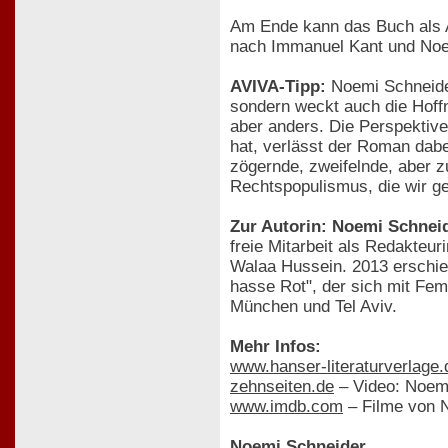
Am Ende kann das Buch als A
nach Immanuel Kant und Noemi
AVIVA-Tipp:
Noemi Schneider
sondern weckt auch die Hoffn
aber anders. Die Perspektive 
hat, verlässt der Roman dabei
zögernde, zweifelnde, aber z
Rechtspopulismus, die wir ge
Zur Autorin: Noemi Schnei
freie Mitarbeit als Redakteur
Walaa Hussein. 2013 erschien
hasse Rot", der sich mit Fem
München und Tel Aviv.
Mehr Infos:
www.hanser-literaturverlage.
zehnseiten.de
– Video: Noemi
www.imdb.com
– Filme von 
Noemi Schneider