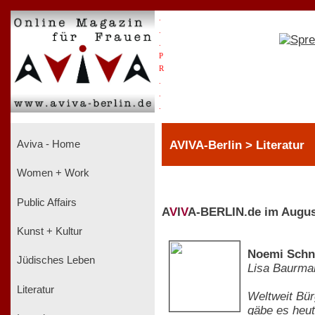
.
.
.
P
R
.
.
.
AVIVA-Berlin > Literatur
Aviva - Home
Women + Work
Public Affairs
A
V
I
V
A-BERLIN.de im Augus
Kunst + Kultur
Noemi Schne
Jüdisches Leben
Lisa Baurma
Literatur
Weltweit Bür
gäbe es heut