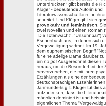
Unterdrückten" gibt bereits die Ric
Klüger - bedeutende Autorin und
Literaturwissenschaftlerin - in ih
schreitet. Und Klüger gibt sich
gew
provokativ und feministisch
. Si
zwei Novellen und einen Roman (
"Die Totenwacht", "Unsühnbar") v
Eschenbach aus, in denen sich 
Vergewaltigung widmet. Im 19. Ja
dem euphemistischen Begriff "Not
für eine adelige Dame darüber zu 
ein
no go
! Ausgerechnet diesen To
heraus, um die Besonderheit der Sc
hervorzuheben, die mit ihren psy
Erzählungen als eine der bedeut
deutschsprachigen Erzählerinnen
Jahrhunderts gilt. Klüger tut dies
aufzudecken, dass die Literaturkri
männlich dominiert ist und beispi
eigentlichen Thema "Vergewaltigu