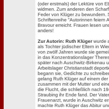
(oder erstmals) der Lektüre von
widmen. Zum anderen den Scharfs
Feder von Klüger zu bewundern. So
Schriftenreihe "Autorinnen feiern 
Bravour erreicht. Frauen lesen u
anders!
Zur Autorin: Ruth Klüger
wurde a
als Tochter jüdischer Eltern in Wie
von zwölf Jahren wurde sie gemei
in das Konzentrationslager Theres
später nach Auschwitz-Birkenau u
Arbeitslager Christianstadt deportie
begann sie, Gedichte zu schreib
gelang Ruth Klüger auf einem de
zusammen mit der Mutter und ein
die Flucht, die schließlich nach 
Straubing ihr Ende fand. Der Vater
Frauenarzt, wurde in Auschwitz er
machte Ruth Klüger das Abitur un