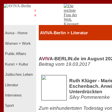
.
P
R
.
AVIVA-Berlin > Literatur
Aviva - Home
Women + Work
Public Affairs
A
V
I
V
A-BERLIN.de im August 20
Beitrag vom 19.03.2017
Kunst + Kultur
Jüdisches Leben
Ruth Klüger - Mari
Literatur
Eschenbach. Anwäl
Unterdrückten
Interviews
Silvy Pommerenke
Sport
Zum einhundertsten Todestag von