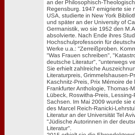
an der Philosophisch-Theologisc
Regensburg. 1947 emigrierte sie mi
USA, studierte in New York Bibli
und später an der University of Cal
Germanistik, wo sie 1952 den M.A
absolvierte. Nach Ende ihres Stu
Hochschulprofessorin für deutsche 
Werke u.a.: "Zerreißproben. Komm
"Was Frauen schreiben", "Katast
deutsche Literatur", "unterwegs ve
Sie erhielt zahlreiche Auszeichnu
Literaturpreis, Grimmelshausen-Pr
Kaschnitz-Preis, Prix Mémoire de 
Frankfurter Anthologie, Thomas-M
Lübeck, Roswitha-Preis, Lessing-P
Sachsen. Im Mai 2009 wurde sie e
des Marcel Reich-Ranicki-Lehrstu
Literatur an der Universität Tel Av
"Jüdische Autorinnen in der deut
Literatur".
2015 erhielt sie die Ehrendoktorwü