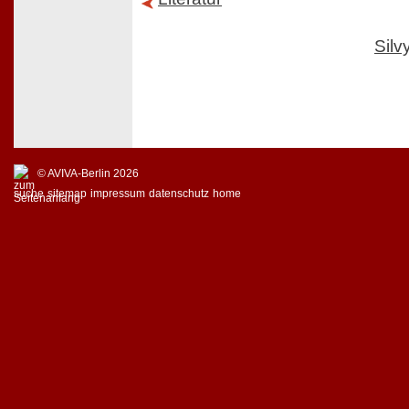
Sil
© AVIVA-Berlin 2026
suche
sitemap
impressum
datenschutz
home