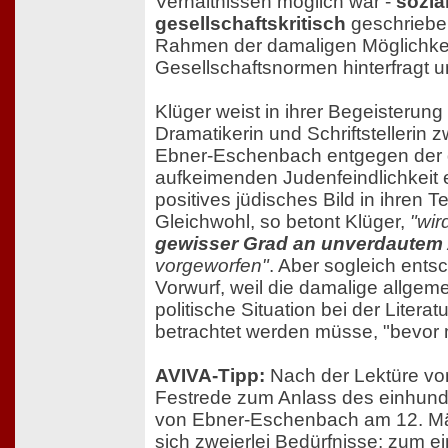
Verhältnissen möglich war -
sozia
gesellschaftskritisch
geschrieben
Rahmen der damaligen Möglichkei
Gesellschaftsnormen hinterfragt u
Klüger weist in ihrer Begeisterung 
Dramatikerin und Schriftstellerin 
Ebner-Eschenbach entgegen der
aufkeimenden Judenfeindlichkeit e
positives jüdisches Bild in ihren T
Gleichwohl, so betont Klüger,
"wir
gewisser Grad an unverdautem
vorgeworfen"
. Aber sogleich ents
Vorwurf, weil die damalige allge
politische Situation bei der Literatu
betrachtet werden müsse, "bevor m
AVIVA-Tipp:
Nach der Lektüre vo
Festrede zum Anlass des einhund
von Ebner-Eschenbach am 12. Mä
sich zweierlei Bedürfnisse: zum ei