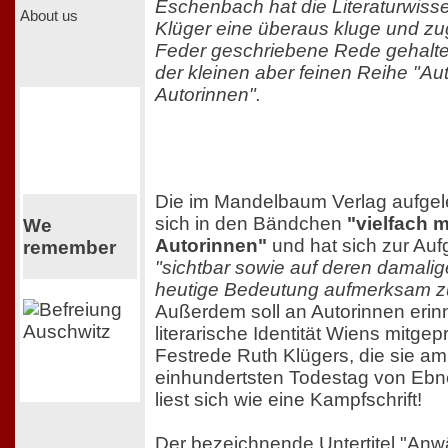
Eschenbach hat die Literaturwisse
About us
Klüger eine überaus kluge und zug
Feder geschriebene Rede gehalte
der kleinen aber feinen Reihe "Aut
Autorinnen".
Die im Mandelbaum Verlag aufgel
sich in den Bändchen
"vielfach m
We
Autorinnen"
und hat sich zur Au
remember
"sichtbar sowie auf deren damali
heutige Bedeutung aufmerksam 
Außerdem soll an Autorinnen erinn
literarische Identität Wiens mitge
Festrede Ruth Klügers, die sie a
einhundertsten Todestag von Ebn
liest sich wie eine Kampfschrift!
Der bezeichnende Untertitel "Anwä