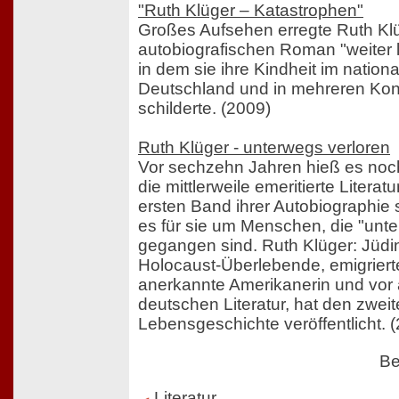
"Ruth Klüger – Katastrophen"
Großes Aufsehen erregte Ruth Klü
autobiografischen Roman "weiter 
in dem sie ihre Kindheit im nationa
Deutschland und in mehreren Kon
schilderte. (2009)
Ruth Klüger - unterwegs verloren
Vor sechzehn Jahren hieß es noch 
die mittlerweile emeritierte Literat
ersten Band ihrer Autobiographie 
es für sie um Menschen, die "unte
gegangen sind. Ruth Klüger: Jüdin,
Holocaust-Überlebende, emigriert
anerkannte Amerikanerin und vor 
deutschen Literatur, hat den zweit
Lebensgeschichte veröffentlicht. 
Be
Literatur