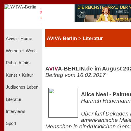
.
P
R
.
AVIVA-Berlin > Literatur
Aviva - Home
Women + Work
Public Affairs
A
V
I
V
A-BERLIN.de im August 20
Beitrag vom 16.02.2017
Kunst + Kultur
Jüdisches Leben
Alice Neel - Painte
Literatur
Hannah Hanemann
Interviews
Über fünf Dekaden l
amerikanische Male
Sport
Menschen in eindrücklichen Gemäld