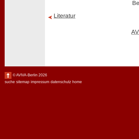
Be
Literatur
AV
© AVIVA-Berlin 2026
suche
sitemap
impressum
datenschutz
home