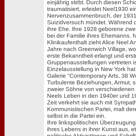
einjährig stirbt. Durch diesen Sch
traumatisiert, erleidet Neel1930 e
Nervenzusammenbruch, der 1931
Suizidversuch mündet. Während di
ihre Ehe. Ihre 1928 geborene zweit
bei der Familie ihres Ehemanns. N
Klinikaufenthalt zieht Alice Neel 
Jahre nach Greenwich Village, wo 
erste Bekanntheit erlangt und erst
Gruppenausstellungen vertreten ist
Einzelausstellung in New York hat
Galerie "Contemporary Arts, 38 We
Turbulente Beziehungen, Armut, s
zweier Söhne von verschiedenen
Neels Leben in den 1940er und 19
Zeit verkehrt sie auch mit Sympat
Kommunistischen Partei, malt deren
selbst in die Partei ein.
Ihre linkspolitischen Überzeugunge
ihres Lebens in ihrer Kunst aus, 
politische AktivistInnen und Schrif