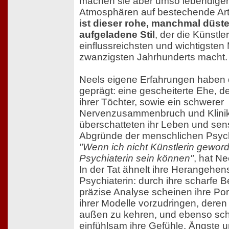
machen sie aber umso lebendiger
Atmosphären auf bestechende Art
ist dieser rohe, manchmal düst
aufgeladene Stil
, der die Künstle
einflussreichsten und wichtigsten
zwanzigsten Jahrhunderts macht.
Neels eigene Erfahrungen haben d
geprägt: eine gescheiterte Ehe, de
ihrer Töchter, sowie ein schwerer
Nervenzusammenbruch und Klinik
überschatteten ihr Leben und sensib
Abgründe der menschlichen Psyc
"Wenn ich nicht Künstlerin geword
Psychiaterin sein können"
, hat Ne
In der Tat ähnelt ihre Herangehen
Psychiaterin: durch ihre scharfe
präzise Analyse scheinen ihre Por
ihrer Modelle vorzudringen, deren
außen zu kehren, und ebenso sc
einfühlsam ihre Gefühle, Ängste