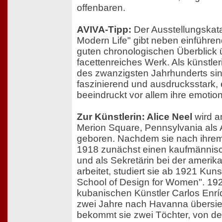
offenbaren.
AVIVA-Tipp:
Der Ausstellungskata
Modern Life" gibt neben einführe
guten chronologischen Überblick 
facettenreiches Werk. Als künstl
des zwanzigsten Jahrhunderts si
faszinierend und ausdrucksstark, 
beeindruckt vor allem ihre emotion
Zur Künstlerin: Alice Neel
wird a
Merion Square, Pennsylvania als A
geboren. Nachdem sie nach ihre
1918 zunächst einen kaufmännisc
und als Sekretärin bei der amerik
arbeitet, studiert sie ab 1921 Kuns
School of Design for Women". 192
kubanischen Künstler Carlos Enríq
zwei Jahre nach Havanna übersied
bekommt sie zwei Töchter, von de