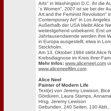
Arts" in Washington D.C. ihr die A
´s Women", 2007 ist sie bei der A
Art and the Feminist Revolution"
Contemporary Art" in Los Angeles 
Außerhalb der USA bleibt Alice N
weitestgehend unbekannt. Erst u
Jahrtausendwende werden ihre 
in Europa ausgestellt, etwa in Lon
Stockholm.
Am 13. Oktober 1984 stirbt Alice 
Krebsdiagnose im Kreis ihrer Fami
Mehr Infos:
www.aliceneel.com
u
www.aliceneelfilm.com
Alice Neel
Painter of Modern Life
Text(e) von Jeremy Lewison, Bice 
Gördüren, Laura Stamps, Annama
Hrsg. Jeremy Lewison
Gebunden, 240 Seiten, 130 Abb., 