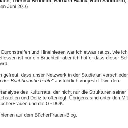
mann, Theresa Brüheim, Barbara Haack, Ruth Sandforth, 
nen Juni 2016
Durchstreifen und Hineinlesen war ich etwas ratlos, wie i
flossen ist nur ein Bruchteil, aber ich hoffe, dass dieser S
ird.
 gefreut, dass unser Netzwerk in der Studie an verschieden
n der Buchbranche heute"
ausführlich vorgestellt werden.
bstanalyse des Kulturrats, der nicht nur die Strukturen sein
hstellen und Defizite offenlegt. Übrigens sind unter den M
 BücherFrauen und die GEDOK.
schienen auf dem BücherFrauen-Blog.