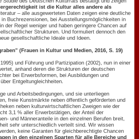
 Studie des Deutschen Kulturrats bestätigt und zeigen
rgerechtigkeit ist die Kultur alles andere als
teratur – alle ausgewerteten Daten zeigen eine deutliche
 in Buchrezensionen, bei Ausstellungsmöglichkeiten in
 in der Regel weniger und haben geringere Chancen auf
ellschaftlicher Strukturen. Und formuliert dennoch den
eue gesellschaftliche Ideale und Ideen.
graben" (Frauen in Kultur und Medien, 2016, S. 19)
995) und Führung und Partizipation (2002), nun in einer
wertet, anhand deren die Strukturen der deutschen
echter bei Erwerbsformen, bei Ausbildungen und
über Entgeltungleichheiten.
nge und Arbeitsbedingungen, und sie unterliegen
, freie Kunstmärkte neben öffentlich geförderten und
theken neben kulturwirtschaftlichen Zweigen wie der
ht 3,1 % aller Erwerbstätigen, der Anteil der
auen- und Männeranteile in den einzelnen Berufen breit,
it sehr unterschiedlich verteilt sind. Wir wissen
 werden, keine Garanten für gleichberechtigte Chancen
lagen in den einzelnen Sparten für alle Bereiche und