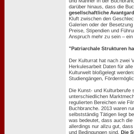
und Männer in der Buchbranch
darüber hinaus, dass die Buc
gesellschaftliche Avantgard
Kluft zwischen den Geschlech
Galerien oder der Besetzung 
Preise, Stipendien und Führun
Anspruch mehr zu sein – ein 
"Patriarchale Strukturen ha
Der Kulturrat hat nach zwei 
Herkulesarbeit Daten für all
Kulturwelt bloßgelegt werden
Studiengängen, Fördermöglich
Die Kunst- und Kulturberufe 
unterschiedlichen Marktmech
regulierten Bereichen wie Fi
Buchbranche. 2013 waren rund
selbstständig Tätigen liegt b
was bedeutet, dass auch die 
allerdings nur allzu gut, da
und Bedingungen sind.
Die S