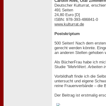
Carolin Ries, Olaf Zimmer
Deutscher Kulturrat, erschie
491 Seiten
24,80 Euro [D]
ISBN: 978-393-486841-0
www.kulturrat.de
Postskriptum
500 Seiten! Nach dem ersten 
gerecht werden könnte. Einge
an anderen Stellen gehoben w
Als BücherFrau habe ich mich
Studie
"MehrWert. Arbeiten i
Vorbildhaft finde ich die Sel
untersucht und eigene Schwac
reine Frauenverbände – die
Der Beitrag ist erstmalig er