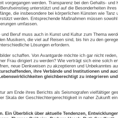
it vorgegangen werden. Transparenz bei den Gehalts- und H
erufseinstieg unterstützt und auf die Besonderheiten ihres
änge, die insbesondere bei körperlichen Künsten wie Tan
erstützt werden. Entsprechende Maßnahmen müssen sowohl i
lierungen umfassen.
ie und Beruf muss auch in Kunst und Kultur zum Thema werd
den Musikern, die viel auf Reisen sind, bis hin zu den gerege
nterschiedliche Lösungen erfordern.
ilder schaffen. Von Avantgarde möchte ich gar nicht reden, 
ner Frau dirigiert zu werden? Wie verträgt sich eine solch 
öffnen, neue Denkweisen zu akzeptieren und Unbekanntes a
urschaffenden, ihre Verbände und Institutionen und auch
Lebenswirklichkeiten gleichberechtigt zu integrieren un
tur am Ende ihres Berichts als Seismografen vielfältiger ge
er Skala der Geschlechtergerechtigkeit in naher Zukunft e
n. Ein Überblick über aktuelle Tendenzen, Entwicklunge