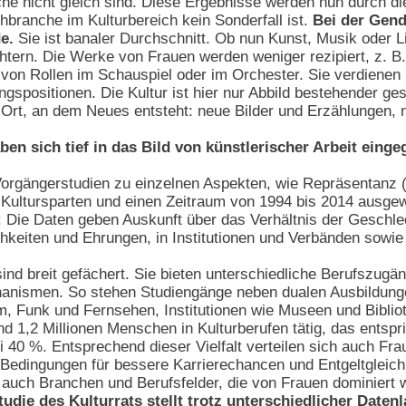
e nicht gleich sind. Diese Ergebnisse werden nun durch die
hbranche im Kulturbereich kein Sonderfall ist.
Bei der Gende
e.
Sie ist banaler Durchschnitt. Ob nun Kunst, Musik oder Li
tern. Die Werke von Frauen werden weniger rezipiert, z. B.
von Rollen im Schauspiel oder im Orchester. Sie verdienen
gspositionen. Die Kultur ist hier nur Abbild bestehender ges
Ort, an dem Neues entsteht: neue Bilder und Erzählungen, n
ben sich tief in das Bild von künstlerischer Arbeit einge
Vorgängerstudien zu einzelnen Aspekten, wie Repräsentanz (1
e Kultursparten und einen Zeitraum von 1994 bis 2014 ausge
: Die Daten geben Auskunft über das Verhältnis der Geschl
keiten und Ehrungen, in Institutionen und Verbänden sowie 
sind breit gefächert. Sie bieten unterschiedliche Berufszugä
anismen. So stehen Studiengänge neben dualen Ausbildungen
lm, Funk und Fernsehen, Institutionen wie Museen und Biblio
 1,2 Millionen Menschen in Kulturberufen tätig, das entspric
ei 40 %. Entsprechend dieser Vielfalt verteilen sich auch Fr
Bedingungen für bessere Karrierechancen und Entgeltgleichhe
ss auch Branchen und Berufsfelder, die von Frauen dominiert
tudie des Kulturrats stellt trotz unterschiedlicher Daten