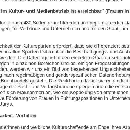
im Kultur- und Medienbetrieb ist erreichbar" (Frauen in
Studie nach 480 Seiten ernüchternden und deprimierenden D
ungen, für Verbände und Unternehmen und für den Staat, um 
ichkeit der Kultursparten erfordert, dass sie differenziert be
 in allen Sparten Daten über die Beschäftigungs- und Ausb
erden. Die Datenlage ist in den einzelnen Sparten sehr unt
gen in einzelnen Bereichen und bei einigen Fragestellungen
rden, werden wir uns ein Bild von bestehenden Ungleichheit
ng nach regelmäßigen und genderspezifischen Datenerhebun
uchhandels gestellt. Die Reaktionen darauf waren eindeuti
lage der Buch- und Verlagsbranche spiegeln auch die entspre
ieten sich Maßnahmen an, wie die Koppelung von öffentlich
ive Förderung von Frauen in Führungspositionen in Unterneh
Jurys.
rkeit, Vorbilder
lerinnen und weibliche Kulturschaffende am Ende ihres Arb