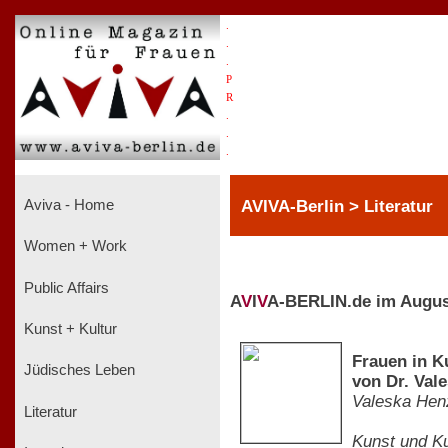
.
.
.
P
R
.
.
.
AVIVA-Berlin > Literatur
Aviva - Home
Women + Work
Public Affairs
A
V
I
V
A-BERLIN.de im Augus
Kunst + Kultur
Frauen in K
Jüdisches Leben
von Dr. Val
Valeska Hen
Literatur
Kunst und Ku