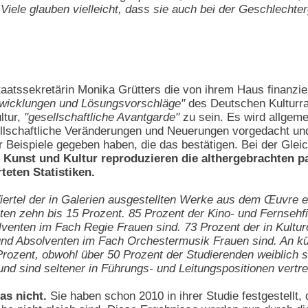
 Viele glauben vielleicht, dass sie auch bei der Geschlechte
aatssekretärin Monika Grütters die von ihrem Haus finanzie
twicklungen und Lösungsvorschläge"
des Deutschen Kulturrat
ltur,
"gesellschaftliche Avantgarde"
zu sein. Es wird allgem
ellschaftliche Veränderungen und Neuerungen vorgedacht und
Beispiele gegeben haben, die das bestätigen. Bei der Glei
.
Kunst und Kultur reproduzieren die althergebrachten pa
teten Statistiken.
ertel der in Galerien ausgestellten Werke aus dem Œuvre ei
zten zehn bis 15 Prozent. 85 Prozent der Kino- und Fernseh
venten im Fach Regie Frauen sind. 73 Prozent der in Kultur
nd Absolventen im Fach Orchestermusik Frauen sind. An kün
Prozent, obwohl über 50 Prozent der Studierenden weiblich s
und sind seltener in Führungs- und Leitungspositionen vertre
as nicht.
Sie haben schon 2010 in ihrer Studie festgestellt,