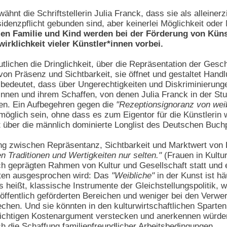
rwähnt die Schriftstellerin Julia Franck, dass sie als alleine
denzpflicht gebunden sind, aber keinerlei Möglichkeit oder M
ien Familie und Kind werden bei der Förderung von Kün
rklichkeit vieler Künstler*innen vorbei.
tlichen die Dringlichkeit, über die Repräsentation der Gesch
von Präsenz und Sichtbarkeit, sie öffnet und gestaltet Hand
bedeutet, dass über Ungerechtigkeiten und Diskriminierun
nnen und ihrem Schaffen, von denen Julia Franck in der St
den. Ein Aufbegehren gegen die
"Rezeptionsignoranz von weib
öglich sein, ohne dass es zum Eigentor für die Künstlerin w
t über die männlich dominierte Longlist des Deutschen Buch
 zwischen Repräsentanz, Sichtbarkeit und Marktwert von K
n Traditionen und Wertigkeiten nur selten."
(Frauen in Kultu
h geprägten Rahmen von Kultur und Gesellschaft statt und er
ten ausgesprochen wird: Das
"Weibliche"
in der Kunst ist h
 heißt, klassische Instrumente der Gleichstellungspolitik, 
in öffentlich geförderten Bereichen und weniger bei den Verw
chen. Und sie könnten in den kulturwirtschaftlichen Sparte
sichtigen Kostenargument verstecken und anerkennen würden, 
ch die Schaffung familienfreundlicher Arbeitsbedingungen.