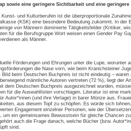
p sowie eine geringere Sichtbarkeit und eine geringere
Kunst- und Kulturberufen ist die überproportionale Zunahme
alkasse (KSK) eine besondere Bedeutung zukommt. In der 
s einige von Männern dominierte Tätigkeitsfelder (Kritiker, w
aten für die Berufsgruppe Wort weisen einen Gender Pay Ga
verdienen als Männer.
duelle Förderungen und Ehrungen unter die Lupe, worunter auc
ngsförderungen die Nase vorn, wie beim Kranichsteiner Juge
Bild beim Deutschen Buchpreis ist nicht eindeutig – waren 
berwiegend männliche Autoren vertreten (72 %), liegt der An
it dem Deutschen Buchpreis ausgezeichnet wurden, müssen 
n für die Auswahllisten vorschlagen. Literatur ist eine mar
für Autor*innen (und ihre Verlage) in barer Münze aus. Fra
keiten, aus diesem Topf zu schöpfen. Es würde sich lohnen
werten Engagement einzelner Personen, wie der Übersetzeri
n, um ein gemeinsames Bewusstsein für gleiche Chancen zu s
 gehört auch die Frage danach, welche Bücher (bzw. Autor*i
pft sind.