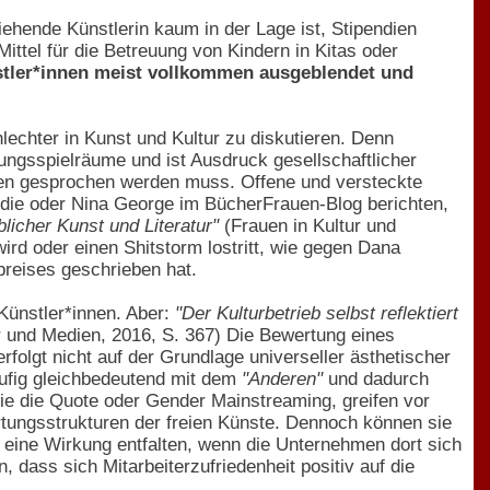
rziehende Künstlerin kaum in der Lage ist, Stipendien
ittel für die Betreuung von Kindern in Kitas oder
stler*innen meist vollkommen ausgeblendet und
lechter in Kunst und Kultur zu diskutieren. Denn
lungsspielräume und ist Ausdruck gesellschaftlicher
gen gesprochen werden muss. Offene und versteckte
udie oder Nina George im BücherFrauen-Blog berichten,
licher Kunst und Literatur"
(Frauen in Kultur und
ird oder einen Shitstorm lostritt, wie gegen Dana
preises geschrieben hat.
ünstler*innen. Aber:
"Der Kulturbetrieb selbst reflektiert
r und Medien, 2016, S. 367) Die Bewertung eines
folgt nicht auf der Grundlage universeller ästhetischer
äufig gleichbedeutend mit dem
"Anderen"
und dadurch
wie die Quote oder Gender Mainstreaming, greifen vor
ertungsstrukturen der freien Künste. Dennoch können sie
n eine Wirkung entfalten, wenn die Unternehmen dort sich
dass sich Mitarbeiterzufriedenheit positiv auf die