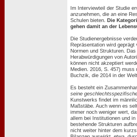
Im Interviewteil der Studie e
anzunehmen, die an eine Resi
Schulen bieten.
Die Kategor
gehen damit an der Lebenswi
Die Studienergebnisse verdeu
Repräsentation wird geprägt 
Normen und Strukturen. Das 
Herabwürdigungen von Autori
können nicht akzeptiert wer
Medien. 2016, S. 457) muss m
Buchzik, die 2014 in der Wel
Es besteht ein Zusammenhang
seine geschlechtsspezifische
Kunstwerks findet im männlic
Maßstäbe. Auch wenn es sel
immer noch weniger wert, das
allem bei Institutionen und 
bestehende Strukturen aufbre
nicht weiter hinter dem kurz
Bilanzen auswirkt, etwa. dur