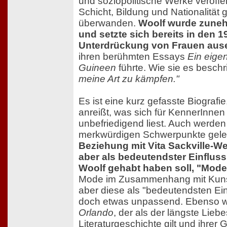
und soziopolitische Werke veröffen
Schicht, Bildung und Nationalität
überwanden.
Woolf wurde zuneh
und setzte sich bereits in den 1
Unterdrückung von Frauen aus
ihren berühmten Essays
Ein eige
Guineen
führte. Wie sie es beschr
meine Art zu kämpfen."
Es ist eine kurz gefasste Biografie
anreißt, was sich für KennerInn
unbefriedigend liest. Auch werde
merkwürdigen Schwerpunkte gele
Beziehung mit Vita Sackville-We
aber als bedeutendster Einfluss
Woolf gehabt haben soll, "Mod
Mode im Zusammenhang mit Kunst 
aber diese als "bedeutendsten Ei
doch etwas unpassend. Ebenso 
Orlando
, der als der längste Liebe
Literaturgeschichte gilt und ihrer