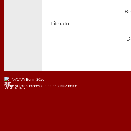
Be
Literatur
D
© AVIVA-Berlin 2026
suche
sitemap
impressum
datenschutz
home