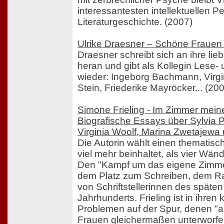
interessantesten intellektuellen P
Literaturgeschichte. (2007)
Ulrike Draesner – Schöne Frauen
Draesner schreibt sich an ihre lie
heran und gibt als Kollegin Lese
wieder: Ingeborg Bachmann, Virgi
Stein, Friederike Mayröcker... (20
Simone Frieling - Im Zimmer mein
Biografische Essays über Sylvia P
Virginia Woolf, Marina Zwetajewa 
Die Autorin wählt einen thematisch
viel mehr beinhaltet, als vier Wän
Den "Kampf um das eigene Zimme
dem Platz zum Schreiben, dem Rau
von Schriftstellerinnen des späten
Jahrhunderts. Frieling ist in ihre
Problemen auf der Spur, denen "a
Frauen gleichermaßen unterworfen