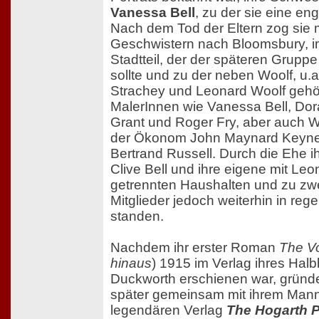
Vanessa Bell
, zu der sie eine en
Nach dem Tod der Eltern zog sie m
Geschwistern nach Bloomsbury, i
Stadtteil, der der späteren Grup
sollte und zu der neben Woolf, u.a
Strachey und Leonard Woolf gehö
MalerInnen wie Vanessa Bell, Dor
Grant und Roger Fry, aber auch W
der Ökonom John Maynard Keyne
Bertrand Russell. Durch die Ehe i
Clive Bell und ihre eigene mit Le
getrennten Haushalten und zu zwe
Mitglieder jedoch weiterhin in re
standen.
Nachdem ihr erster Roman
The V
hinaus
) 1915 im Verlag ihres Hal
Duckworth erschienen war, gründ
später gemeinsam mit ihrem Man
legendären Verlag
The Hogarth 