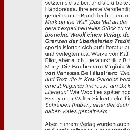
setzten sie selber, und sie arbeite
Handpresse. Ihre erste Veröffentl
gemeinsamer Band der beiden, mi
Mark on the Wall
(
Das Mal an der
derart experimentelles Stück zu ve
brauchte Woolf einen Verlag, der
Grenzen der überlieferten Tradit
spezialisierten sich auf Literatur 
und verlegten u.a. Werke von Kath
Eliot, aber auch Literaturkritik z.
Murry.
Die Bücher von Virginia 
von Vanessa Bell illustriert:
"Die
und Text, die in Kew Gardens besti
erneut Virginias Interesse am Dia
Literatur."
Wie Woolf es später noc
Essay über Walter Sickert bekräfti
Schreiben (haben) einander doch v
haben vieles gemeinsam."
Aber in ihrem Verlag wurden auch 