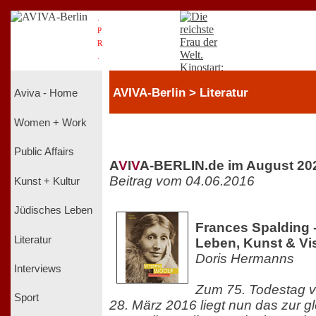
.
P
R
.
AVIVA-Berlin > Literatur
Aviva - Home
Women + Work
Public Affairs
A
V
I
V
A-BERLIN.de im August 20
Beitrag vom 04.06.2016
Kunst + Kultur
Jüdisches Leben
Frances Spalding -
Literatur
Leben, Kunst & Vi
Doris Hermanns
Interviews
Zum 75. Todestag v
Sport
28. März 2016 liegt nun das zur 