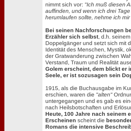
nimmt sich vor:
"Ich muß diesen A
auffinden, und wenn ich drei Tage
herumlaufen sollte, nehme ich mir 
Bei seinen Nachforschungen be
Erzähler sich selbst
, d.h. seinem
Doppelgänger und setzt sich mit 
Identität des Menschen, Mystik, o
der Gratwanderung zwischen Wah
Verstand, Traum und Realität aus
Golem erscheint, dem blickt er 
Seele, er ist sozusagen sein D
1915, als die Buchausgabe im Kurt
erschien, waren die
"alten"
Ordnu
untergegangen und es gab es ei
nach Heilsbotschaften und Erlös
Heute, 100 Jahre nach seinem e
Erscheinen
scheint die
besonder
Romans die intensive Beschre