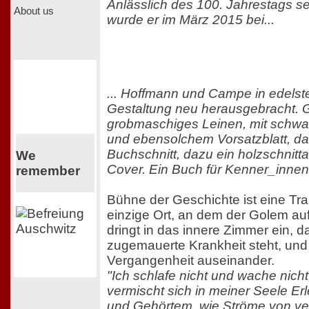
Anlässlich des 100. Jahrestags s
About us
wurde er im März 2015 bei...
... Hoffmann und Campe in edels
Gestaltung neu herausgebracht. 
grobmaschiges Leinen, mit sch
und ebensolchem Vorsatzblatt, daf
Buchschnitt, dazu ein holzschnitt
We
Cover. Ein Buch für Kenner_innen
remember
Bühne der Geschichte ist eine Trau
einzige Ort, an dem der Golem auf
dringt in das innere Zimmer ein, da
zugemauerte Krankheit steht, und s
Vergangenheit auseinander.
"Ich schlafe nicht und wache nich
vermischt sich in meiner Seele E
und Gehörtem, wie Ströme von ve