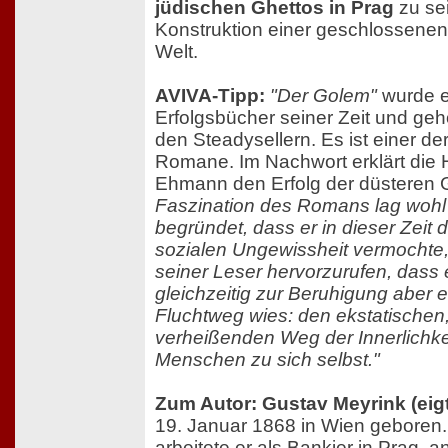
jüdischen Ghettos in Prag
zu sei
Konstruktion einer geschlossenen
Welt.
AVIVA-Tipp:
"Der Golem"
wurde e
Erfolgsbücher seiner Zeit und geh
den Steadysellern. Es ist einer d
Romane. Im Nachwort erklärt die 
Ehmann den Erfolg der düsteren 
Faszination des Romans lag wohl 
begründet, dass er in dieser Zeit 
sozialen Ungewissheit vermochte, 
seiner Leser hervorzurufen, dass
gleichzeitig zur Beruhigung aber
Fluchtweg wies: den ekstatischen
verheißenden Weg der Innerlichk
Menschen zu sich selbst."
Zum Autor: Gustav Meyrink (eigt
19. Januar 1868 in Wien geboren
arbeitete er als Bankier in Prag,