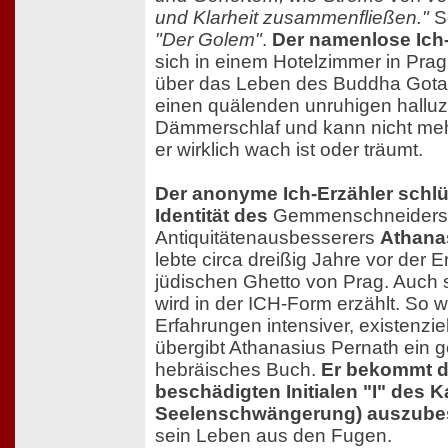
und Klarheit zusammenfließen."
S
"Der Golem"
.
Der namenlose Ich-
sich in einem Hotelzimmer in Prag
über das Leben des Buddha Gotame
einen quälenden unruhigen halluz
Dämmerschlaf und kann nicht meh
er wirklich wach ist oder träumt.
Der anonyme Ich-Erzähler schlüp
Identität des
Gemmenschneiders
Antiquitätenausbesserers
Athana
lebte circa dreißig Jahre vor der 
jüdischen Ghetto von Prag. Auch 
wird in der ICH-Form erzählt. So w
Erfahrungen intensiver, existenzie
übergibt Athanasius Pernath ein 
hebräisches Buch.
Er bekommt d
beschädigten Initialen "I" des K
Seelenschwängerung) auszube
sein Leben aus den Fugen.