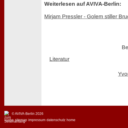
Weiterlesen auf AVIVA-Berlin:
Mirjam Pressler - Golem stiller Bru
Be
Literatur
Yvo
© AVIVA-Berlin 2026
suche
sitemap
impressum
datenschutz
home