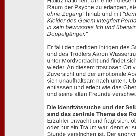
Halluzinationen. Um einen diese
Raum der Psyche zu erlangen, ste
ohne Zugang"
hinab und mit
"dem
Kleider des Golem integriert Pern
in sein bewusstes Ich und überwi
Doppelgänger."
Er fällt den perfiden Intrigen de
und des Trödlers Aaron Wassertru
unter Mordverdacht und findet sic
wieder. An diesem trostlosen Ort ve
Zuversicht und der emotionale Abw
sich unaufhaltsam nach unten. Üb
entlassen und erlebt wie das Ghet
und seine alten Freunde verschw
Die Identitätssuche und der Se
sind das zentrale Thema des R
Erzähler erwacht und fragt sich, o
oder nur ein Traum war, denn er ste
Stunde verstrichen ist. Der anony