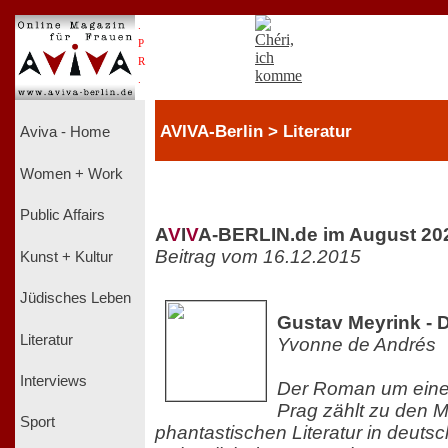
.
P
R
.
AVIVA-Berlin > Literatur
Aviva - Home
Women + Work
Public Affairs
A
V
I
V
A-BERLIN.de im August 20
Beitrag vom 16.12.2015
Kunst + Kultur
Jüdisches Leben
Gustav Meyrink - 
Literatur
Yvonne de Andrés
Interviews
Der Roman um eine
Prag zählt zu den M
Sport
phantastischen Literatur in deuts