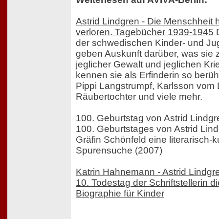
Astrid Lindgren - Die Menschheit 
verloren. Tagebücher 1939-1945
D
der schwedischen Kinder- und Juge
geben Auskunft darüber, was sie 
jeglicher Gewalt und jeglichen Kri
kennen sie als Erfinderin so berü
Pippi Langstrumpf, Karlsson vom
Räubertochter und viele mehr.
100. Geburtstag von Astrid Lindgr
100. Geburtstages von Astrid Lindgr
Gräfin Schönfeld eine literarisch-k
Spurensuche (2007)
Katrin Hahnemann - Astrid Lindgr
10. Todestag der Schriftstellerin d
Biographie für Kinder