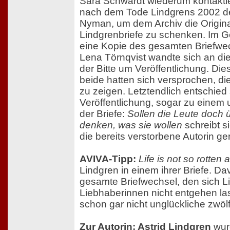
Sara Schwardt wiederum kontaktie
nach dem Tode Lindgrens 2002 de
Nyman, um dem Archiv die Origina
Lindgrenbriefe zu schenken. Im 
eine Kopie des gesamten Briefwe
Lena Törnqvist wandte sich an die
der Bitte um Veröffentlichung. Di
beide hatten sich versprochen, d
zu zeigen. Letztendlich entschied 
Veröffentlichung, sogar zu einem 
der Briefe:
Sollen die Leute doch 
denken, was sie wollen
schreibt si
die bereits verstorbene Autorin ger
AVIVA-Tipp:
Life is not so rotten 
Lindgren in einem ihrer Briefe. Da
gesamte Briefwechsel, den sich L
Liebhaberinnen nicht entgehen la
schon gar nicht unglückliche zwöl
Zur Autorin: Astrid Lindgren
wur