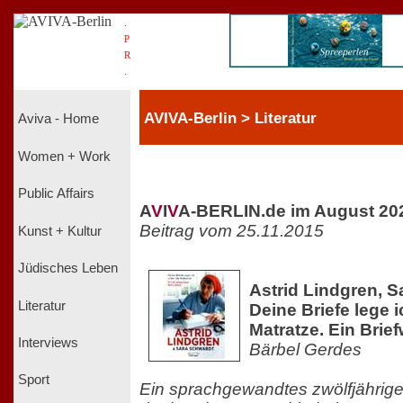
.
P
R
.
AVIVA-Berlin > Literatur
Aviva - Home
Women + Work
Public Affairs
A
V
I
V
A-BERLIN.de im August 20
Beitrag vom 25.11.2015
Kunst + Kultur
Jüdisches Leben
Astrid Lindgren, S
Literatur
Deine Briefe lege i
Matratze. Ein Brie
Interviews
Bärbel Gerdes
Sport
Ein sprachgewandtes zwölfjährig