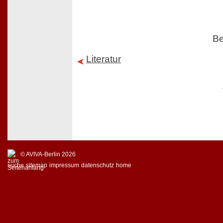
Be
Literatur
© AVIVA-Berlin 2026
suche
sitemap
impressum
datenschutz
home