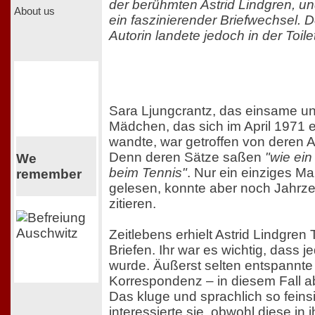
der berühmten Astrid Lindgren, un
About us
ein faszinierender Briefwechsel. De
Autorin landete jedoch in der Toilet
Sara Ljungcrantz, das einsame un
Mädchen, das sich im April 1971 
wandte, war getroffen von deren 
Denn deren Sätze saßen
"wie ein
We
beim Tennis"
. Nur ein einziges Ma
remember
gelesen, konnte aber noch Jahrze
zitieren.
Zeitlebens erhielt Astrid Lindgre
Briefen. Ihr war es wichtig, dass 
wurde. Äußerst selten entspannte
Korrespondenz – in diesem Fall a
Das kluge und sprachlich so fein
interessierte sie, obwohl diese in i