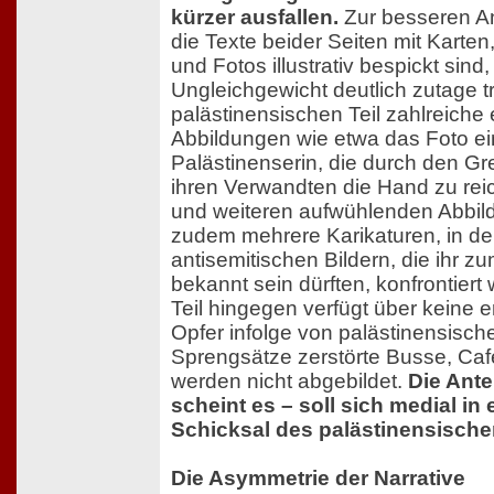
kürzer ausfallen.
Zur besseren An
die Texte beider Seiten mit Karte
und Fotos illustrativ bespickt sind
Ungleichgewicht deutlich zutage tri
palästinensischen Teil zahlreiche
Abbildungen wie etwa das Foto e
Palästinenserin, die durch den G
ihren Verwandten die Hand zu rei
und weiteren aufwühlenden Abbil
zudem mehrere Karikaturen, in der
antisemitischen Bildern, die ihr zu
bekannt sein dürften, konfrontiert 
Teil hingegen verfügt über keine e
Opfer infolge von palästinensisch
Sprengsätze zerstörte Busse, Ca
werden nicht abgebildet.
Die Ante
scheint es – soll sich medial in 
Schicksal des palästinensischen
Die Asymmetrie der Narrative