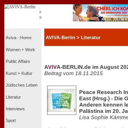
.
P
R
.
AVIVA-Berlin > Literatur
Aviva - Home
Women + Work
Public Affairs
A
V
I
V
A-BERLIN.de im August 20
Beitrag vom 18.11.2015
Kunst + Kultur
Jüdisches Leben
Peace Research Ins
Literatur
East (Hrsg.) - Die
Anderen kennen le
Interviews
Palästina im 20. J
Lisa Sophie Kämme
Sport