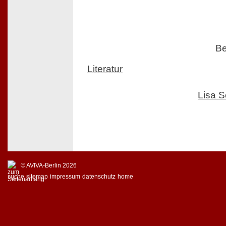
Be
Literatur
Lisa 
© AVIVA-Berlin 2026
suche
sitemap
impressum
datenschutz
home