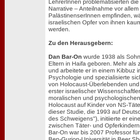
LehrerInnen problematisierten die
Narrative – Anteilnahme vor allem
PalästinenserInnen empfinden, w
israelischen Opfer von ihnen kaum
werden.
Zu den Herausgebern:
Dan Bar-On
wurde 1938 als Sohn
Eltern in Haifa geboren. Mehr als
und arbeitete er in einem Kibbuz i
Psychologie und spezialisierte sic
von Holocaust-Überlebenden und 
erster israelischer Wissenschaftler
moralischen und psychologische
Holocaust auf Kinder von NS-Tät
dieser Studie, die 1993 auf Deuts
des Schweigens"), initiierte er ei
zwischen Täter- und Opferkinder
Bar-On war bis 2007 Professor fü
Ben-Gurion-Universität in Beer She