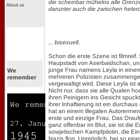
die scheinbar mühelos alle Grenzen
About us
darunter auch die zwischen hetero
... bisexuell.
Schon die erste Szene ist filmreif. 
Haupstadt von Aserbaidschan, und 
junge Frau namens Leyla in eine
We
mehreren Polizisten zusammeng
remember
vergewaltigt wird. Diese Leyla ist a
Nicht nur, dass sie alle Qualen ho
ihren Peinigern ins Gesicht spuck
ihrer Inhaftierung ist ein durchau
hat an einem illegalen Autorenne
erste und einzige Frau. Das Draufg
ganz offenbar im Blut, sie ist die E
sowjetischen Kampfpilotin, die Ei
Nazis flog. Unmöglich, bei so eine