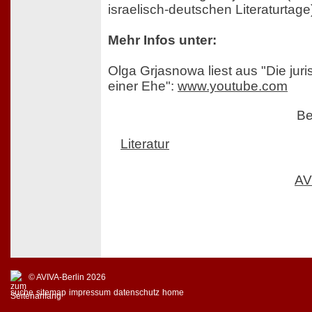
israelisch-deutschen Literaturtage
Mehr Infos unter:
Olga Grjasnowa liest aus "Die jur
einer Ehe":
www.youtube.com
Be
Literatur
AV
© AVIVA-Berlin 2026
suche
sitemap
impressum
datenschutz
home