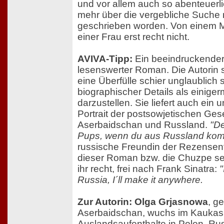
und vor allem auch so abenteuerlic
mehr über die vergebliche Suche
geschrieben worden. Von einem M
einer Frau erst recht nicht.
AVIVA-Tipp:
Ein beeindruckender
lesenswerter Roman. Die Autorin sc
eine Überfülle schier unglaublich
biographischer Details als einige
darzustellen. Sie liefert auch ein
Portrait der postsowjetischen Gese
Aserbaidschan und Russland.
"De
Pups, wenn du aus Russland ko
russische Freundin der Rezensent
dieser Roman bzw. die Chuzpe se
ihr recht, frei nach Frank Sinatra:
"
Russia, I´ll make it anywhere.
Zur Autorin: Olga Grjasnowa
, g
Aserbaidschan, wuchs im Kaukas
Auslandsaufenthalte in Polen, Rus