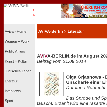
.
P
R
.
AVIVA-Berlin > Literatur
Aviva - Home
Women + Work
Public Affairs
A
V
I
V
A-BERLIN.de im August 20
Beitrag vom 21.09.2014
Kunst + Kultur
Jüdisches Leben
Olga Grjasnowa - D
Literatur
Unschärfe einer E
Dorothee Robrecht
Interviews
Das Spröde und Spe
Sport
täuscht: Erzählt wird eine rasante