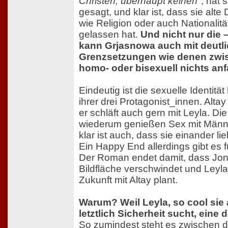
Christen, überhaupt keinen"
, hat 
gesagt, und klar ist, dass sie alte
wie Religion oder auch Nationalität
gelassen hat.
Und nicht nur die 
kann Grjasnowa auch mit deutli
Grenzsetzungen wie denen zwis
homo- oder bisexuell nichts an
Eindeutig ist die sexuelle Identitä
ihrer drei Protagonist_innen. Altay
er schläft auch gern mit Leyla. Di
wiederum genießen Sex mit Männe
klar ist auch, dass sie einander l
Ein Happy End allerdings gibt es fü
Der Roman endet damit, dass Jo
Bildfläche verschwindet und Ley
Zukunft mit Altay plant.
Warum? Weil Leyla, so cool sie
letztlich Sicherheit sucht, eine
So zumindest steht es zwischen d