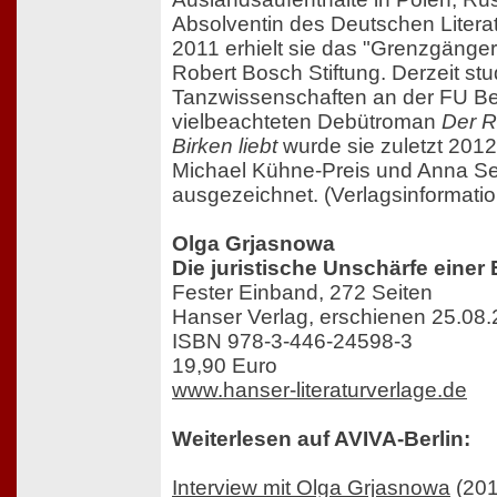
Absolventin des Deutschen Literatu
2011 erhielt sie das "Grenzgänge
Robert Bosch Stiftung. Derzeit stud
Tanzwissenschaften an der FU Berl
vielbeachteten Debütroman
Der R
Birken liebt
wurde sie zuletzt 2012
Michael Kühne-Preis und Anna Se
ausgezeichnet. (Verlagsinformatio
Olga Grjasnowa
Die juristische Unschärfe einer
Fester Einband, 272 Seiten
Hanser Verlag, erschienen 25.08
ISBN 978-3-446-24598-3
19,90 Euro
www.hanser-literaturverlage.de
Weiterlesen auf AVIVA-Berlin:
Interview mit Olga Grjasnowa
(201