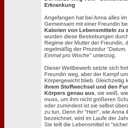
Erkrankung
Angefangen hat bei Anna alles im
Gemeinsam mit einer Freundin b
Kalorien von Lebensmitteln zu 
wurden diese Bestrebungen durch 
Regime der Mutter der Freundin, d
regelmäßig der Prozedur
"Datum,
Einmal pro Woche"
unterzog.
Dieser Wettbewerb setzte sich for
Freundin weg, aber der Kampf u
Körpergewicht blieb. Gleichzeitig 
ihrem Stoffwechsel und den Fu
Körpers genau aus
, sie weiß, wi
muss, um ihm nicht größeren Sc
oder zumindest ist sie selbst über
zu tun. Denn ihr "Herr", wie Anna 
bezeichnet, wird im Laufe der Jah
Sie teilt die Lebensmittel in "sich