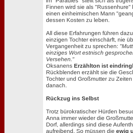
im "Paradies" stellt sich als trüge
Finnen wird sie als "Russenhure" 
einen einheimischen Mann "geange
dessen Kosten zu leben.
All diese Erfahrungen führen dazu,
einzigen Tochter einschärft, nie ü
Vergangenheit zu sprechen:
"Mutt
einziges Wort estnisch gesprochen
Versehen."
Oksanens
Erzählton ist eindring
Rückblenden erzählt sie die Gesch
Tochter und Großmutter zu Zeiten
danach.
Rückzug ins Selbst
Trotz bürokratischer Hürden besu
Anna immer wieder die Großmutter
Dorf, allerdings sind diese Aufent
aufreibend. So müssen die
ewig 