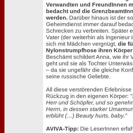
Verwandten und FreundInnen m
bedacht und die GrenzbeamtIn
werden.
Darüber hinaus ist der s
Geheimdienst immer darauf bedac
Schrecken zu verbreiten. Später er
Vater (der weiterhin als Ingenieur 
sich mit Mädchen vergnügt,
die fü
Nylonstrumpfhose ihren Körpe
Beschämt schildert Anna, wie ihr V
geht und sie als Tochter Unterwäs
– da sie ungefähr die gleiche Kon
seine russische Geliebte.
All diese verstörenden Erlebnisse
Rückzug in den eigenen Körper:
"
Herr und Schöpfer, und so geneh
Herrn, in dessen starker Umarmun
erblüht (…) Beauty hurts, baby."
AVIVA-Tipp:
Die LeserInnen erfah