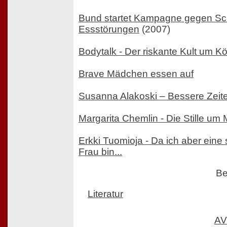
Bund startet Kampagne gegen S
Essstörungen
(2007)
Bodytalk - Der riskante Kult um K
Brave Mädchen essen auf
Susanna Alakoski – Bessere Zeit
Margarita Chemlin - Die Stille u
Erkki Tuomioja - Da ich aber eine
Frau bin...
Be
Literatur
AV