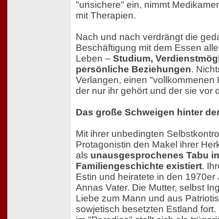
"unsichere" ein, nimmt Medikamen
mit Therapien.
Nach und nach verdrängt die ged
Beschäftigung mit dem Essen all
Leben –
Studium, Verdienstmögl
persönliche Beziehungen
. Nicht
Verlangen, einen "vollkommenen K
der nur ihr gehört und der sie vor
Das große Schweigen hinter de
Mit ihrer unbedingten Selbstkontrol
Protagonistin den Makel ihrer Herk
als
unausgesprochenes Tabu in
Familiengeschichte existiert
. Ih
Estin und heiratete in den 1970er
Annas Vater. Die Mutter, selbst In
Liebe zum Mann und aus Patriot
sowjetisch besetzten Estland fort.