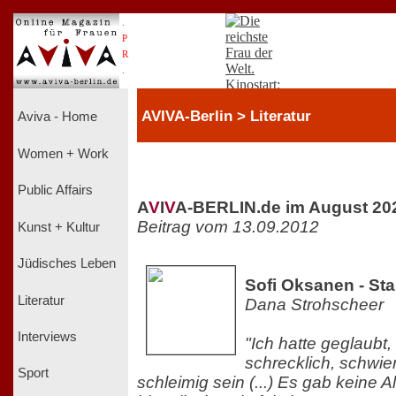
.
P
R
.
AVIVA-Berlin > Literatur
Aviva - Home
Women + Work
Public Affairs
A
V
I
V
A-BERLIN.de im August 20
Beitrag vom 13.09.2012
Kunst + Kultur
Jüdisches Leben
Sofi Oksanen - St
Literatur
Dana Strohscheer
Interviews
"Ich hatte geglaubt
schrecklich, schwie
Sport
schleimig sein (...) Es gab keine A