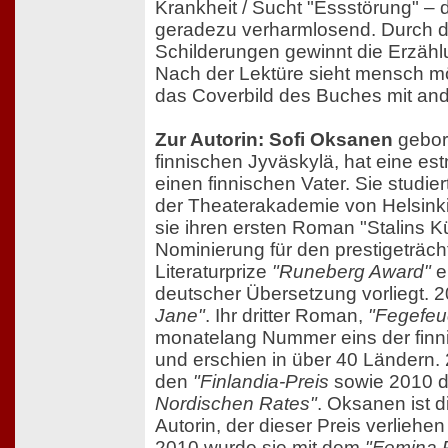
Krankheit / Sucht "Essstörung" – de
geradezu verharmlosend. Durch d
Schilderungen gewinnt die Erzähl
Nach der Lektüre sieht mensch m
das Coverbild des Buches mit an
Zur Autorin: Sofi Oksanen
gebor
finnischen Jyväskylä, hat eine es
einen finnischen Vater. Sie studie
der Theaterakademie von Helsinki.
sie ihren ersten Roman "Stalins Kü
Nominierung für den prestigeträch
Literaturprize
"Runeberg Award"
e
deutscher Übersetzung vorliegt. 2
Jane"
. Ihr dritter Roman,
"Fegefeu
monatelang Nummer eins der finni
und erschien in über 40 Ländern.
den
"Finlandia-Preis
sowie 2010 
Nordischen Rates"
. Oksanen ist d
Autorin, der dieser Preis verliehe
2010 wurde sie mit dem
"Femina P